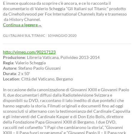
E invece qualcosa da scoprire c’è ancora, e ce lo racconta il
documentario di Valerio Scheggia “Gli Italiani sul Titanic” prodotto
da Cinehollywood per Fox International Channels Italy e trasmesso
da History Channel.
Continua a leggere
→
GLI ITALIANI SUL TITANIC
10 MAGGIO 2020
http://vimeo.com/90217123
Produzione
: Libreria Vaticana, Polivideo 2013-2014
Regia
: Valerio Scheggia
Autore
: Stefano Paolo Giussani
Durata
: 2 x 50′
Location
: Città del Vaticano, Bergamo
In occasione della canonizzazione di Giovanni XXIII e Giovanni Paolo
II, due documentari diffusi dalla Radiotelevisione Svizzera e
disponibili su DVD, raccontano il lato inedito di due pontefici che
hanno segnato la storia. Filmati originali e documenti fino ad oggi
sconosciuti si alternano con la testimonianza del Cardinale Capovilla
e gli interventi del Cardinale Kasper e di Don Ezio Bolis, direttore
della Fondazione Papa Giovanni XXIII di Bergamo. I due DVD,
raccolti nel cofanetto “I Papi che cambiarono la storia”, “Giovanni
XXIII – Il Papa fuori programma” e “Giovanni Paolo II – Il Papa rock