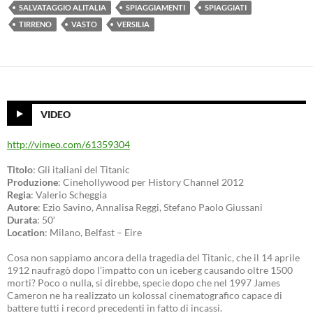
SALVATAGGIO ALITALIA
SPIAGGIAMENTI
SPIAGGIATI
TIRRENO
VASTO
VERSILIA
VIDEO
http://vimeo.com/61359304
Titolo
: Gli italiani del Titanic
Produzione
: Cinehollywood per History Channel 2012
Regia
: Valerio Scheggia
Autore
: Ezio Savino, Annalisa Reggi, Stefano Paolo Giussani
Durata
: 50′
Location
: Milano, Belfast – Eire
Cosa non sappiamo ancora della tragedia del Titanic, che il 14 aprile
1912 naufragò dopo l’impatto con un iceberg causando oltre 1500
morti? Poco o nulla, si direbbe, specie dopo che nel 1997 James
Cameron ne ha realizzato un kolossal cinematografico capace di
battere tutti i record precedenti in fatto di incassi.