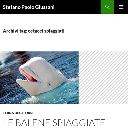
Vai
Cerca
Stefano Paolo Giussani
al
MENU
contenuto
PRINCI
Archivi tag: cetacei spiaggiati
TERRA DEGLI ORSI
LE BALENE SPIAGGIATE