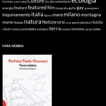
Culture
documentario
casa
cane
Dio
bicicletta
featured
film
gay
feature
energia
fotografia
gatto
greenpeace
italia
milano
inquinamento
mare
montagna
liguria
natura
Notizie
orsi
riciclo
morte
Natale
orso
parco
plastica
terra
turismo
roma
svizzera
video
rifiuti
sostenibilità
verde
trentino
FARÀ NEBBIA