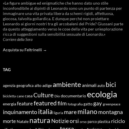
«Le figure ambigue ed enigmatiche che hanno dato uno stile
inconfondibile ai dipinti di Leonardo sono un punto di partenza per
immaginare una vita privata libera da schemi rigidi, affettuosa,
giocosa, talvolta goliardica. E dunque perché non proiettare
Leonardo ai giorni nostri tra gli arcobaleni del Pride? Giussani parte
da questo atteggiamento verso le cose della vita per un’esplorazione
ricca di suggestioni sulla sensibilità sessuale di Leonardo.»
Corriere della Sera
Acquista su Feltrinelli →
TAG
ambiente
bici
animali
alto adige
agenzia geografica
auto
ecologia
Culture
documentario
casa
cane
Dio
bicicletta
featured
film
gay
feature
energia
fotografia
gatto
greenpeace
italia
milano
inquinamento
mare
montagna
liguria
natura
Notizie
orsi
riciclo
morte
Natale
orso
parco
plastica
terra