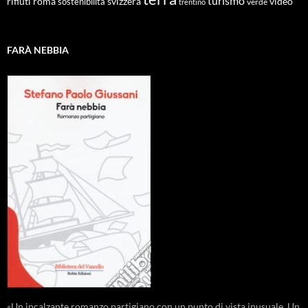
turismo
roma
svizzera
video
rifiuti
sostenibilità
verde
trentino
FARÀ NEBBIA
«Un incalzante romanzo partigiano con un punto di vista inusuale. Un