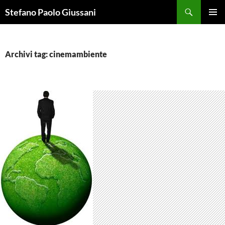
Vai
Cerca
Stefano Paolo Giussani
al
MENU
contenuto
PRINCI
Archivi tag: cinemambiente