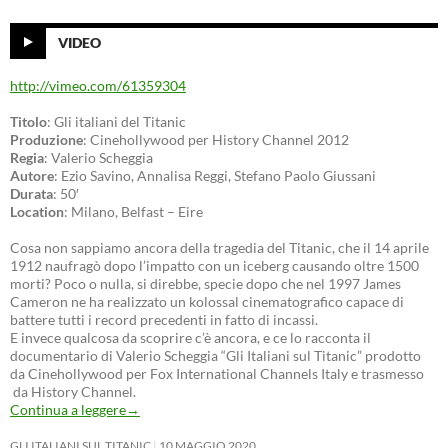
VIDEO
http://vimeo.com/61359304
Titolo
: Gli italiani del Titanic
Produzione
: Cinehollywood per History Channel 2012
Regia
: Valerio Scheggia
Autore
: Ezio Savino, Annalisa Reggi, Stefano Paolo Giussani
Durata
: 50′
Location
: Milano, Belfast – Eire
Cosa non sappiamo ancora della tragedia del Titanic, che il 14 aprile
1912 naufragò dopo l’impatto con un iceberg causando oltre 1500
morti? Poco o nulla, si direbbe, specie dopo che nel 1997 James
Cameron ne ha realizzato un kolossal cinematografico capace di
battere tutti i record precedenti in fatto di incassi.
E invece qualcosa da scoprire c’è ancora, e ce lo racconta il
documentario di Valerio Scheggia “Gli Italiani sul Titanic” prodotto
da Cinehollywood per Fox International Channels Italy e trasmesso
da History Channel.
Continua a leggere
→
GLI ITALIANI SUL TITANIC
10 MAGGIO 2020