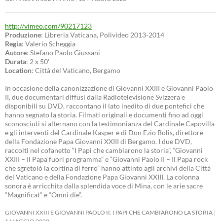
http://vimeo.com/90217123
Produzione
: Libreria Vaticana, Polivideo 2013-2014
Regia
: Valerio Scheggia
Autore
: Stefano Paolo Giussani
Durata
: 2 x 50′
Location
: Città del Vaticano, Bergamo
In occasione della canonizzazione di Giovanni XXIII e Giovanni Paolo
II, due documentari diffusi dalla Radiotelevisione Svizzera e
disponibili su DVD, raccontano il lato inedito di due pontefici che
hanno segnato la storia. Filmati originali e documenti fino ad oggi
sconosciuti si alternano con la testimonianza del Cardinale Capovilla
e gli interventi del Cardinale Kasper e di Don Ezio Bolis, direttore
della Fondazione Papa Giovanni XXIII di Bergamo. I due DVD,
raccolti nel cofanetto “I Papi che cambiarono la storia”, “Giovanni
XXIII – Il Papa fuori programma” e “Giovanni Paolo II – Il Papa rock
che sgretolò la cortina di ferro” hanno attinto agli archivi della Città
del Vaticano e della Fondazione Papa Giovanni XXIII. La colonna
sonora è arricchita dalla splendida voce di Mina, con le arie sacre
“Magnificat” e “Omni die”.
GIOVANNI XXIII E GIOVANNI PAOLO II: I PAPI CHE CAMBIARONO LA STORIA