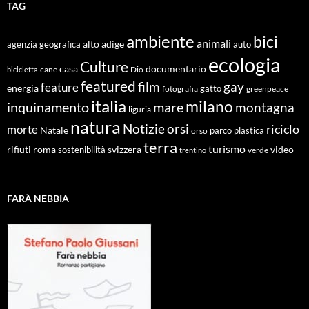
TAG
ambiente
bici
animali
alto adige
agenzia geografica
auto
ecologia
Culture
documentario
casa
cane
Dio
bicicletta
featured
film
gay
feature
energia
fotografia
gatto
greenpeace
italia
milano
inquinamento
mare
montagna
liguria
natura
Notizie
orsi
riciclo
morte
Natale
orso
parco
plastica
terra
turismo
roma
svizzera
video
rifiuti
sostenibilità
verde
trentino
FARÀ NEBBIA