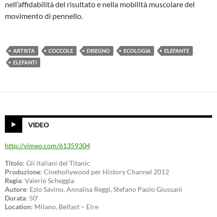
nell’affidabilità del risultato e nella mobilità muscolare del
movimento di pennello.
ARTISTA
COCCOLE
DISEGNO
ECOLOGIA
ELEFANTE
ELEFANTI
VIDEO
http://vimeo.com/61359304
Titolo
: Gli italiani del Titanic
Produzione
: Cinehollywood per History Channel 2012
Regia
: Valerio Scheggia
Autore
: Ezio Savino, Annalisa Reggi, Stefano Paolo Giussani
Durata
: 50′
Location
: Milano, Belfast – Eire