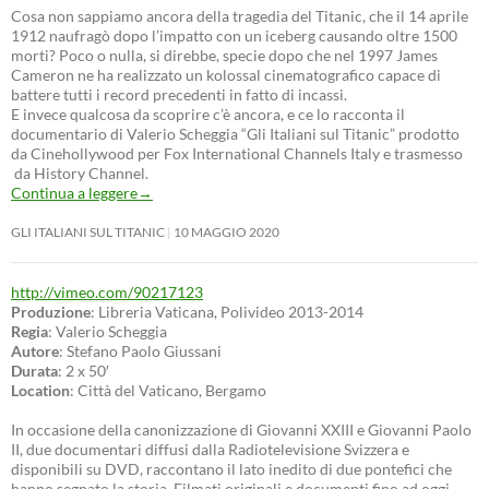
Cosa non sappiamo ancora della tragedia del Titanic, che il 14 aprile
1912 naufragò dopo l’impatto con un iceberg causando oltre 1500
morti? Poco o nulla, si direbbe, specie dopo che nel 1997 James
Cameron ne ha realizzato un kolossal cinematografico capace di
battere tutti i record precedenti in fatto di incassi.
E invece qualcosa da scoprire c’è ancora, e ce lo racconta il
documentario di Valerio Scheggia “Gli Italiani sul Titanic” prodotto
da Cinehollywood per Fox International Channels Italy e trasmesso
da History Channel.
Continua a leggere
→
GLI ITALIANI SUL TITANIC
10 MAGGIO 2020
http://vimeo.com/90217123
Produzione
: Libreria Vaticana, Polivideo 2013-2014
Regia
: Valerio Scheggia
Autore
: Stefano Paolo Giussani
Durata
: 2 x 50′
Location
: Città del Vaticano, Bergamo
In occasione della canonizzazione di Giovanni XXIII e Giovanni Paolo
II, due documentari diffusi dalla Radiotelevisione Svizzera e
disponibili su DVD, raccontano il lato inedito di due pontefici che
hanno segnato la storia. Filmati originali e documenti fino ad oggi