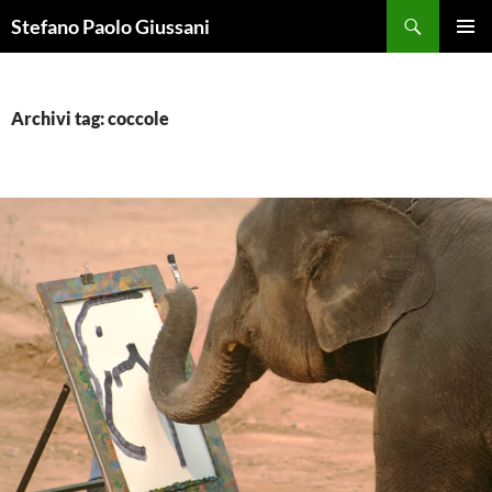
Vai
Cerca
Stefano Paolo Giussani
al
MENU
contenuto
PRINCI
Archivi tag: coccole