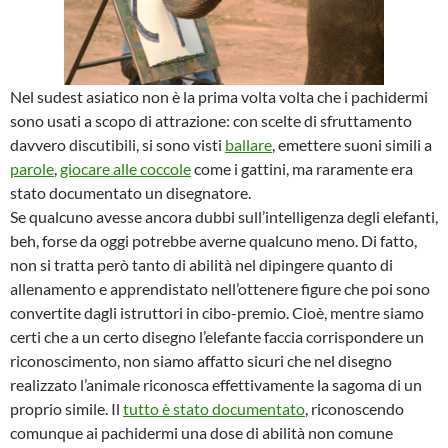
Nel sudest asiatico non è la prima volta volta che i pachidermi
sono usati a scopo di attrazione: con scelte di sfruttamento
davvero discutibili, si sono visti
ballare
, emettere suoni simili a
parole
,
giocare alle coccole
come i gattini, ma raramente era
stato documentato un disegnatore.
Se qualcuno avesse ancora dubbi sull’intelligenza degli elefanti,
beh, forse da oggi potrebbe averne qualcuno meno. Di fatto,
non si tratta però tanto di abilità nel dipingere quanto di
allenamento e apprendistato nell’ottenere figure che poi sono
convertite dagli istruttori in cibo-premio. Cioè, mentre siamo
certi che a un certo disegno l’elefante faccia corrispondere un
riconoscimento, non siamo affatto sicuri che nel disegno
realizzato l’animale riconosca effettivamente la sagoma di un
proprio simile. Il
tutto è stato documentato
, riconoscendo
comunque ai pachidermi una dose di abilità non comune