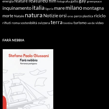
featured
film
gay
feature
energia
fotografia
gatto
greenpeace
italia
milano
inquinamento
mare
montagna
liguria
natura
Notizie
orsi
riciclo
morte
Natale
orso
parco
plastica
terra
turismo
roma
svizzera
video
rifiuti
sostenibilità
verde
trentino
FARÀ NEBBIA