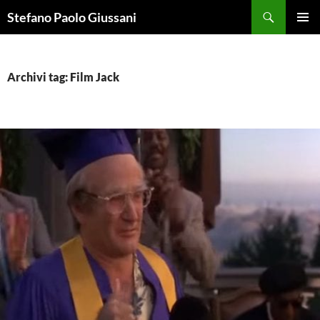
Vai
Cerca
Stefano Paolo Giussani
al
MENU
contenuto
PRINCI
Archivi tag: Film Jack