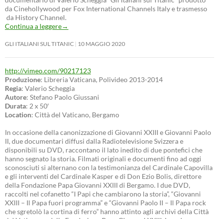
da Cinehollywood per Fox International Channels Italy e trasmesso
da History Channel.
Continua a leggere
→
GLI ITALIANI SUL TITANIC
10 MAGGIO 2020
http://vimeo.com/90217123
Produzione
: Libreria Vaticana, Polivideo 2013-2014
Regia
: Valerio Scheggia
Autore
: Stefano Paolo Giussani
Durata
: 2 x 50′
Location
: Città del Vaticano, Bergamo
In occasione della canonizzazione di Giovanni XXIII e Giovanni Paolo
II, due documentari diffusi dalla Radiotelevisione Svizzera e
disponibili su DVD, raccontano il lato inedito di due pontefici che
hanno segnato la storia. Filmati originali e documenti fino ad oggi
sconosciuti si alternano con la testimonianza del Cardinale Capovilla
e gli interventi del Cardinale Kasper e di Don Ezio Bolis, direttore
della Fondazione Papa Giovanni XXIII di Bergamo. I due DVD,
raccolti nel cofanetto “I Papi che cambiarono la storia”, “Giovanni
XXIII – Il Papa fuori programma” e “Giovanni Paolo II – Il Papa rock
che sgretolò la cortina di ferro” hanno attinto agli archivi della Città