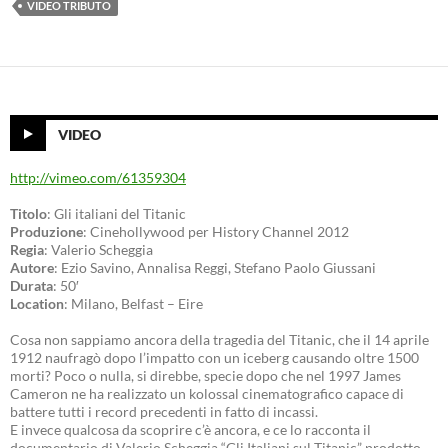
VIDEO TRIBUTO
VIDEO
http://vimeo.com/61359304
Titolo
: Gli italiani del Titanic
Produzione
: Cinehollywood per History Channel 2012
Regia
: Valerio Scheggia
Autore
: Ezio Savino, Annalisa Reggi, Stefano Paolo Giussani
Durata
: 50′
Location
: Milano, Belfast – Eire
Cosa non sappiamo ancora della tragedia del Titanic, che il 14 aprile
1912 naufragò dopo l’impatto con un iceberg causando oltre 1500
morti? Poco o nulla, si direbbe, specie dopo che nel 1997 James
Cameron ne ha realizzato un kolossal cinematografico capace di
battere tutti i record precedenti in fatto di incassi.
E invece qualcosa da scoprire c’è ancora, e ce lo racconta il
documentario di Valerio Scheggia “Gli Italiani sul Titanic” prodotto