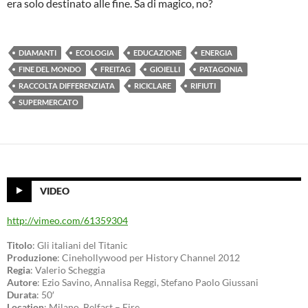
era solo destinato alle fine. Sa di magico, no?
DIAMANTI
ECOLOGIA
EDUCAZIONE
ENERGIA
FINE DEL MONDO
FREITAG
GIOIELLI
PATAGONIA
RACCOLTA DIFFERENZIATA
RICICLARE
RIFIUTI
SUPERMERCATO
VIDEO
http://vimeo.com/61359304
Titolo
: Gli italiani del Titanic
Produzione
: Cinehollywood per History Channel 2012
Regia
: Valerio Scheggia
Autore
: Ezio Savino, Annalisa Reggi, Stefano Paolo Giussani
Durata
: 50′
Location
: Milano, Belfast – Eire