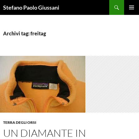
Vai
Cerca
Stefano Paolo Giussani
al
MENU
contenuto
PRINCI
Archivi tag: freitag
TERRA DEGLI ORSI
UN DIAMANTE IN