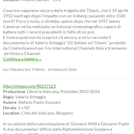
Cosa non sappiamo ancora della tragedia del Titanic, che il 14 aprile
1912 naufragò dopo l’impatto con un iceberg causando oltre 1500
morti? Poco o nulla, si direbbe, specie dopo che nel 1997 James
Cameron ne ha realizzato un kolossal cinematografico capace di
battere tutti i record precedenti in fatto di incassi.
E invece qualcosa da scoprire c’è ancora, e ce lo racconta il
documentario di Valerio Scheggia “Gli Italiani sul Titanic” prodotto
da Cinehollywood per Fox International Channels Italy e trasmesso
da History Channel.
Continua a leggere
→
GLI ITALIANI SUL TITANIC
10 MAGGIO 2020
http://vimeo.com/90217123
Produzione
: Libreria Vaticana, Polivideo 2013-2014
Regia
: Valerio Scheggia
Autore
: Stefano Paolo Giussani
Durata
: 2 x 50′
Location
: Città del Vaticano, Bergamo
In occasione della canonizzazione di Giovanni XXIII e Giovanni Paolo
II, due documentari diffusi dalla Radiotelevisione Svizzera e