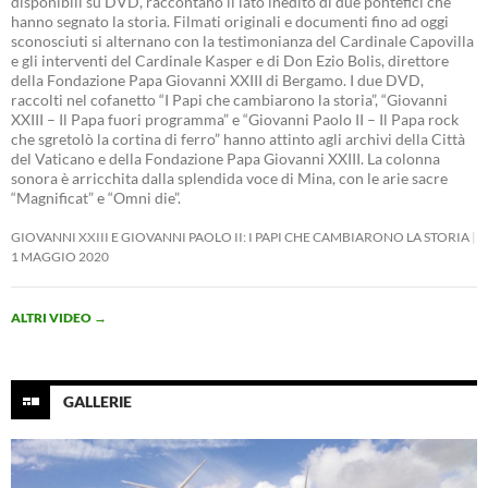
disponibili su DVD, raccontano il lato inedito di due pontefici che
hanno segnato la storia. Filmati originali e documenti fino ad oggi
sconosciuti si alternano con la testimonianza del Cardinale Capovilla
e gli interventi del Cardinale Kasper e di Don Ezio Bolis, direttore
della Fondazione Papa Giovanni XXIII di Bergamo. I due DVD,
raccolti nel cofanetto “I Papi che cambiarono la storia”, “Giovanni
XXIII – Il Papa fuori programma” e “Giovanni Paolo II – Il Papa rock
che sgretolò la cortina di ferro” hanno attinto agli archivi della Città
del Vaticano e della Fondazione Papa Giovanni XXIII. La colonna
sonora è arricchita dalla splendida voce di Mina, con le arie sacre
“Magnificat” e “Omni die”.
GIOVANNI XXIII E GIOVANNI PAOLO II: I PAPI CHE CAMBIARONO LA STORIA
1 MAGGIO 2020
ALTRI VIDEO
→
GALLERIE