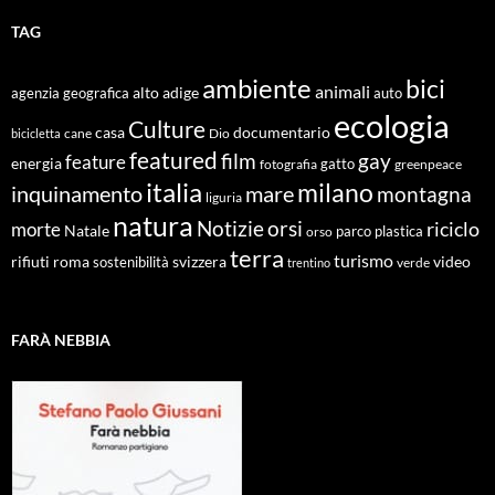
TAG
ambiente
bici
animali
alto adige
agenzia geografica
auto
ecologia
Culture
documentario
casa
cane
Dio
bicicletta
featured
film
gay
feature
energia
fotografia
gatto
greenpeace
italia
milano
inquinamento
mare
montagna
liguria
natura
Notizie
orsi
riciclo
morte
Natale
orso
parco
plastica
terra
turismo
roma
svizzera
video
rifiuti
sostenibilità
verde
trentino
FARÀ NEBBIA