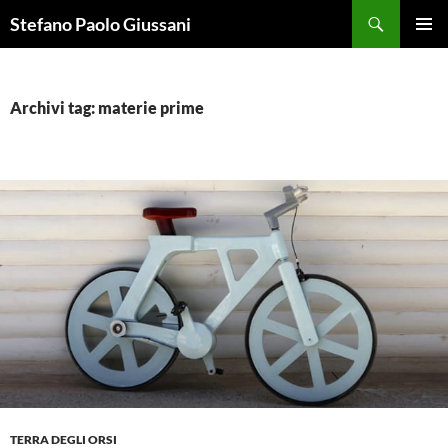
Vai
Cerca
Stefano Paolo Giussani
al
MENU
contenuto
PRINCI
Archivi tag: materie prime
TERRA DEGLI ORSI