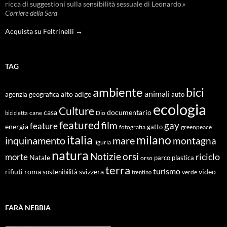
ricca di suggestioni sulla sensibilità sessuale di Leonardo.»
Corriere della Sera
Acquista su Feltrinelli →
TAG
ambiente
bici
animali
alto adige
agenzia geografica
auto
ecologia
Culture
documentario
casa
cane
Dio
bicicletta
featured
film
gay
feature
energia
fotografia
gatto
greenpeace
italia
milano
inquinamento
mare
montagna
liguria
natura
Notizie
orsi
riciclo
morte
Natale
orso
parco
plastica
terra
turismo
roma
svizzera
video
rifiuti
sostenibilità
verde
trentino
FARÀ NEBBIA