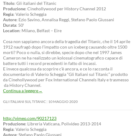
Titolo
: Gli italiani del Titanic
Produzione
: Cinehollywood per History Channel 2012
Regia
: Valerio Scheggia
Autore
: Ezio Savino, Annalisa Reggi, Stefano Paolo Giussani
Durata
: 50′
Location
: Milano, Belfast – Eire
Cosa non sappiamo ancora della tragedia del Titanic, che il 14 aprile
1912 naufragò dopo l’impatto con un iceberg causando oltre 1500
morti? Poco o nulla, si direbbe, specie dopo che nel 1997 James
Cameron ne ha realizzato un kolossal cinematografico capace di
battere tutti i record precedenti in fatto di incassi.
E invece qualcosa da scoprire c’è ancora, e ce lo racconta il
documentario di Valerio Scheggia “Gli Italiani sul Titanic” prodotto
da Cinehollywood per Fox International Channels Italy e trasmesso
da History Channel.
Continua a leggere
→
GLI ITALIANI SUL TITANIC
10 MAGGIO 2020
http://vimeo.com/90217123
Produzione
: Libreria Vaticana, Polivideo 2013-2014
Regia
: Valerio Scheggia
Autore
: Stefano Paolo Giussani