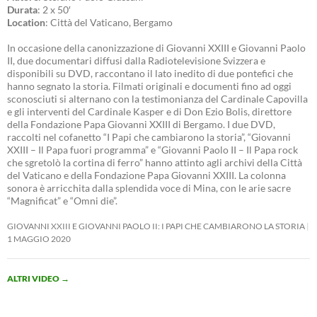
Durata
: 2 x 50′
Location
: Città del Vaticano, Bergamo
In occasione della canonizzazione di Giovanni XXIII e Giovanni Paolo
II, due documentari diffusi dalla Radiotelevisione Svizzera e
disponibili su DVD, raccontano il lato inedito di due pontefici che
hanno segnato la storia. Filmati originali e documenti fino ad oggi
sconosciuti si alternano con la testimonianza del Cardinale Capovilla
e gli interventi del Cardinale Kasper e di Don Ezio Bolis, direttore
della Fondazione Papa Giovanni XXIII di Bergamo. I due DVD,
raccolti nel cofanetto “I Papi che cambiarono la storia”, “Giovanni
XXIII – Il Papa fuori programma” e “Giovanni Paolo II – Il Papa rock
che sgretolò la cortina di ferro” hanno attinto agli archivi della Città
del Vaticano e della Fondazione Papa Giovanni XXIII. La colonna
sonora è arricchita dalla splendida voce di Mina, con le arie sacre
“Magnificat” e “Omni die”.
GIOVANNI XXIII E GIOVANNI PAOLO II: I PAPI CHE CAMBIARONO LA STORIA
1 MAGGIO 2020
ALTRI VIDEO
→