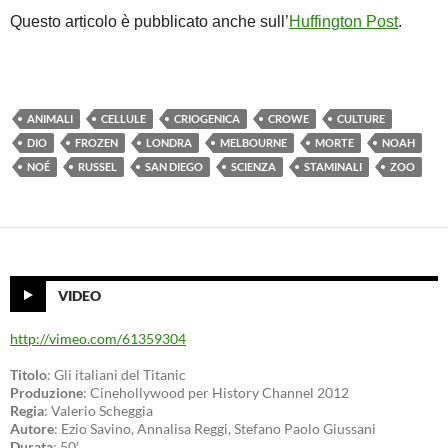
Questo articolo è pubblicato anche sull’
Huffington Post
.
ANIMALI
CELLULE
CRIOGENICA
CROWE
CULTURE
DIO
FROZEN
LONDRA
MELBOURNE
MORTE
NOAH
NOÉ
RUSSEL
SAN DIEGO
SCIENZA
STAMINALI
ZOO
VIDEO
http://vimeo.com/61359304
Titolo
: Gli italiani del Titanic
Produzione
: Cinehollywood per History Channel 2012
Regia
: Valerio Scheggia
Autore
: Ezio Savino, Annalisa Reggi, Stefano Paolo Giussani
Durata
: 50′