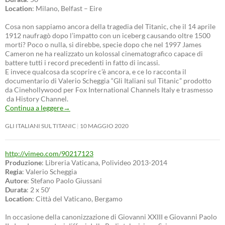
Location
: Milano, Belfast – Eire
Cosa non sappiamo ancora della tragedia del Titanic, che il 14 aprile
1912 naufragò dopo l’impatto con un iceberg causando oltre 1500
morti? Poco o nulla, si direbbe, specie dopo che nel 1997 James
Cameron ne ha realizzato un kolossal cinematografico capace di
battere tutti i record precedenti in fatto di incassi.
E invece qualcosa da scoprire c’è ancora, e ce lo racconta il
documentario di Valerio Scheggia “Gli Italiani sul Titanic” prodotto
da Cinehollywood per Fox International Channels Italy e trasmesso
da History Channel.
Continua a leggere
→
GLI ITALIANI SUL TITANIC
10 MAGGIO 2020
http://vimeo.com/90217123
Produzione
: Libreria Vaticana, Polivideo 2013-2014
Regia
: Valerio Scheggia
Autore
: Stefano Paolo Giussani
Durata
: 2 x 50′
Location
: Città del Vaticano, Bergamo
In occasione della canonizzazione di Giovanni XXIII e Giovanni Paolo