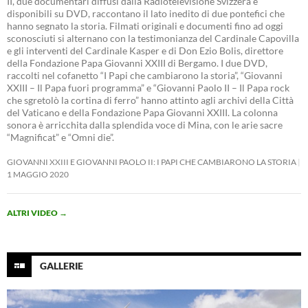
II, due documentari diffusi dalla Radiotelevisione Svizzera e
disponibili su DVD, raccontano il lato inedito di due pontefici che
hanno segnato la storia. Filmati originali e documenti fino ad oggi
sconosciuti si alternano con la testimonianza del Cardinale Capovilla
e gli interventi del Cardinale Kasper e di Don Ezio Bolis, direttore
della Fondazione Papa Giovanni XXIII di Bergamo. I due DVD,
raccolti nel cofanetto “I Papi che cambiarono la storia”, “Giovanni
XXIII – Il Papa fuori programma” e “Giovanni Paolo II – Il Papa rock
che sgretolò la cortina di ferro” hanno attinto agli archivi della Città
del Vaticano e della Fondazione Papa Giovanni XXIII. La colonna
sonora è arricchita dalla splendida voce di Mina, con le arie sacre
“Magnificat” e “Omni die”.
GIOVANNI XXIII E GIOVANNI PAOLO II: I PAPI CHE CAMBIARONO LA STORIA
1 MAGGIO 2020
ALTRI VIDEO
→
GALLERIE