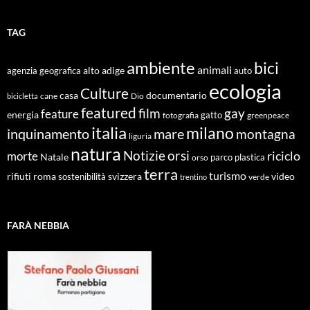
TAG
ambiente
bici
animali
alto adige
agenzia geografica
auto
ecologia
Culture
documentario
casa
cane
Dio
bicicletta
featured
film
gay
feature
energia
fotografia
gatto
greenpeace
italia
milano
inquinamento
mare
montagna
liguria
natura
Notizie
orsi
riciclo
morte
Natale
orso
parco
plastica
terra
turismo
roma
svizzera
video
rifiuti
sostenibilità
verde
trentino
FARÀ NEBBIA