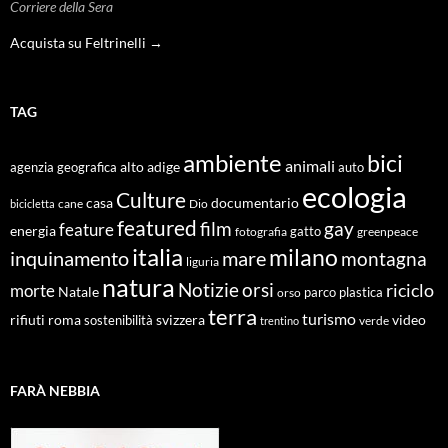
Corriere della Sera
Acquista su Feltrinelli →
TAG
ambiente
bici
animali
alto adige
agenzia geografica
auto
ecologia
Culture
documentario
casa
cane
Dio
bicicletta
featured
film
gay
feature
energia
fotografia
gatto
greenpeace
italia
milano
inquinamento
mare
montagna
liguria
natura
Notizie
orsi
riciclo
morte
Natale
orso
parco
plastica
terra
turismo
roma
svizzera
video
rifiuti
sostenibilità
verde
trentino
FARÀ NEBBIA