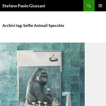
Vai
Cerca
Stefano Paolo Giussani
al
MENU
contenuto
PRINCI
Archivi tag: Selfie Animali Specchio