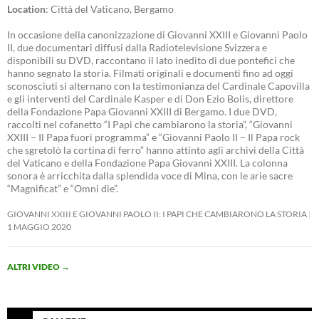
Location
: Città del Vaticano, Bergamo
In occasione della canonizzazione di Giovanni XXIII e Giovanni Paolo
II, due documentari diffusi dalla Radiotelevisione Svizzera e
disponibili su DVD, raccontano il lato inedito di due pontefici che
hanno segnato la storia. Filmati originali e documenti fino ad oggi
sconosciuti si alternano con la testimonianza del Cardinale Capovilla
e gli interventi del Cardinale Kasper e di Don Ezio Bolis, direttore
della Fondazione Papa Giovanni XXIII di Bergamo. I due DVD,
raccolti nel cofanetto “I Papi che cambiarono la storia”, “Giovanni
XXIII – Il Papa fuori programma” e “Giovanni Paolo II – Il Papa rock
che sgretolò la cortina di ferro” hanno attinto agli archivi della Città
del Vaticano e della Fondazione Papa Giovanni XXIII. La colonna
sonora è arricchita dalla splendida voce di Mina, con le arie sacre
“Magnificat” e “Omni die”.
GIOVANNI XXIII E GIOVANNI PAOLO II: I PAPI CHE CAMBIARONO LA STORIA
1 MAGGIO 2020
ALTRI VIDEO
→