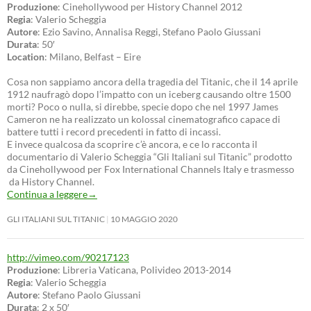
Produzione
: Cinehollywood per History Channel 2012
Regia
: Valerio Scheggia
Autore
: Ezio Savino, Annalisa Reggi, Stefano Paolo Giussani
Durata
: 50′
Location
: Milano, Belfast – Eire
Cosa non sappiamo ancora della tragedia del Titanic, che il 14 aprile
1912 naufragò dopo l’impatto con un iceberg causando oltre 1500
morti? Poco o nulla, si direbbe, specie dopo che nel 1997 James
Cameron ne ha realizzato un kolossal cinematografico capace di
battere tutti i record precedenti in fatto di incassi.
E invece qualcosa da scoprire c’è ancora, e ce lo racconta il
documentario di Valerio Scheggia “Gli Italiani sul Titanic” prodotto
da Cinehollywood per Fox International Channels Italy e trasmesso
da History Channel.
Continua a leggere
→
GLI ITALIANI SUL TITANIC
10 MAGGIO 2020
http://vimeo.com/90217123
Produzione
: Libreria Vaticana, Polivideo 2013-2014
Regia
: Valerio Scheggia
Autore
: Stefano Paolo Giussani
Durata
: 2 x 50′