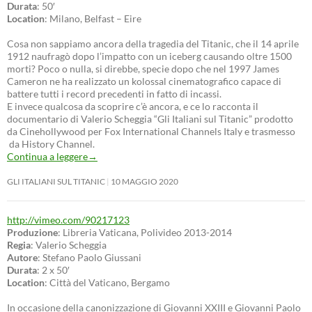
Durata
: 50′
Location
: Milano, Belfast – Eire
Cosa non sappiamo ancora della tragedia del Titanic, che il 14 aprile
1912 naufragò dopo l’impatto con un iceberg causando oltre 1500
morti? Poco o nulla, si direbbe, specie dopo che nel 1997 James
Cameron ne ha realizzato un kolossal cinematografico capace di
battere tutti i record precedenti in fatto di incassi.
E invece qualcosa da scoprire c’è ancora, e ce lo racconta il
documentario di Valerio Scheggia “Gli Italiani sul Titanic” prodotto
da Cinehollywood per Fox International Channels Italy e trasmesso
da History Channel.
Continua a leggere
→
GLI ITALIANI SUL TITANIC
10 MAGGIO 2020
http://vimeo.com/90217123
Produzione
: Libreria Vaticana, Polivideo 2013-2014
Regia
: Valerio Scheggia
Autore
: Stefano Paolo Giussani
Durata
: 2 x 50′
Location
: Città del Vaticano, Bergamo
In occasione della canonizzazione di Giovanni XXIII e Giovanni Paolo