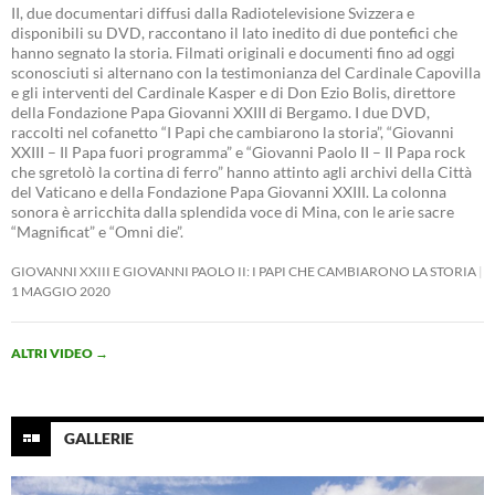
II, due documentari diffusi dalla Radiotelevisione Svizzera e
disponibili su DVD, raccontano il lato inedito di due pontefici che
hanno segnato la storia. Filmati originali e documenti fino ad oggi
sconosciuti si alternano con la testimonianza del Cardinale Capovilla
e gli interventi del Cardinale Kasper e di Don Ezio Bolis, direttore
della Fondazione Papa Giovanni XXIII di Bergamo. I due DVD,
raccolti nel cofanetto “I Papi che cambiarono la storia”, “Giovanni
XXIII – Il Papa fuori programma” e “Giovanni Paolo II – Il Papa rock
che sgretolò la cortina di ferro” hanno attinto agli archivi della Città
del Vaticano e della Fondazione Papa Giovanni XXIII. La colonna
sonora è arricchita dalla splendida voce di Mina, con le arie sacre
“Magnificat” e “Omni die”.
GIOVANNI XXIII E GIOVANNI PAOLO II: I PAPI CHE CAMBIARONO LA STORIA
1 MAGGIO 2020
ALTRI VIDEO
→
GALLERIE