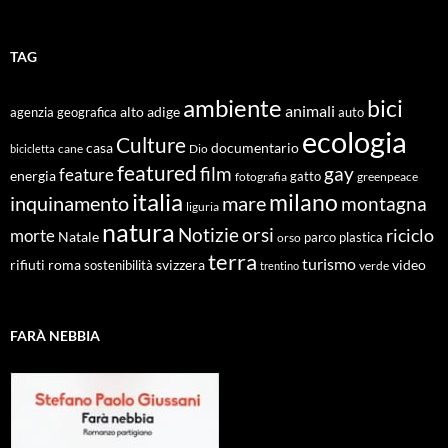
TAG
ambiente
bici
animali
alto adige
agenzia geografica
auto
ecologia
Culture
documentario
casa
cane
Dio
bicicletta
featured
film
gay
feature
energia
fotografia
gatto
greenpeace
italia
milano
inquinamento
mare
montagna
liguria
natura
Notizie
orsi
riciclo
morte
Natale
orso
parco
plastica
terra
turismo
roma
svizzera
video
rifiuti
sostenibilità
verde
trentino
FARÀ NEBBIA