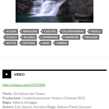
ACQUA
BENESSERE
CASCATE
ESCURSIONISMO
FRESCO
IGUAZU
ISLANDA
LOMBARDIA
MARMORE
NIAGARA
RUTOR
SENTIERO
SERIO
UMBRIA
VIDEO
http://vimeo.com/61359304
Titolo
: Gli italiani del Titanic
Produzione
: Cinehollywood per History Channel 2012
Regia
: Valerio Scheggia
Autore
: Ezio Savino, Annalisa Reggi, Stefano Paolo Giussani