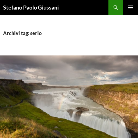
Vai
Cerca
Stefano Paolo Giussani
al
MENU
contenuto
PRINCI
Archivi tag: serio