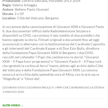
Produzione
: Libreria Vaticana, Polivideo 2013-2014
Regia
: Valerio Scheggia
Autore
: Stefano Paolo Giussani
Durata
: 2 x 50′
Location
: Città del Vaticano, Bergamo
In occasione della canonizzazione di Giovanni XXIII e Giovanni Paolo
II, due documentari diffusi dalla Radiotelevisione Svizzera e
disponibili su DVD, raccontano il lato inedito di due pontefici che
hanno segnato la storia. Filmati originali e documenti fino ad oggi
sconosciuti si alternano con la testimonianza del Cardinale Capovilla
e gli interventi del Cardinale Kasper e di Don Ezio Bolis, direttore
della Fondazione Papa Giovanni XXIII di Bergamo. I due DVD,
raccolti nel cofanetto “I Papi che cambiarono la storia”, “Giovanni
XXIII – Il Papa fuori programma” e “Giovanni Paolo II – Il Papa rock
che sgretolò la cortina di ferro” hanno attinto agli archivi della Città
del Vaticano e della Fondazione Papa Giovanni XXIII. La colonna
sonora è arricchita dalla splendida voce di Mina, con le arie sacre
“Magnificat” e “Omni die”.
GIOVANNI XXIII E GIOVANNI PAOLO II: I PAPI CHE CAMBIARONO LA STORIA
1 MAGGIO 2020
ALTRI VIDEO
→