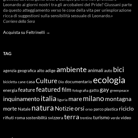
Leonardo ai giorni nostri tra gli arcobaleni del Pride? Giussani parte
da questo atteggiamento verso le cose della vita per un’esplorazione
ricca di suggestioni sulla sensibilità sessuale di Leonardo.»
Corriere della Sera
Acquista su Feltrinelli →
TAG
ambiente
bici
animali
alto adige
agenzia geografica
auto
ecologia
Culture
documentario
casa
cane
Dio
bicicletta
featured
film
gay
feature
energia
fotografia
gatto
greenpeace
italia
milano
inquinamento
mare
montagna
liguria
natura
Notizie
orsi
riciclo
morte
Natale
orso
parco
plastica
terra
turismo
roma
svizzera
video
rifiuti
sostenibilità
verde
trentino