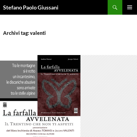
Vai
Cerca
Stefano Paolo Giussani
al
MENU
contenuto
PRINCI
Archivi tag: valenti