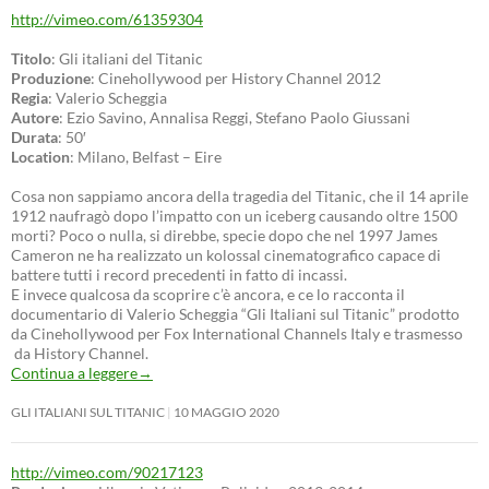
http://vimeo.com/61359304
Titolo
: Gli italiani del Titanic
Produzione
: Cinehollywood per History Channel 2012
Regia
: Valerio Scheggia
Autore
: Ezio Savino, Annalisa Reggi, Stefano Paolo Giussani
Durata
: 50′
Location
: Milano, Belfast – Eire
Cosa non sappiamo ancora della tragedia del Titanic, che il 14 aprile
1912 naufragò dopo l’impatto con un iceberg causando oltre 1500
morti? Poco o nulla, si direbbe, specie dopo che nel 1997 James
Cameron ne ha realizzato un kolossal cinematografico capace di
battere tutti i record precedenti in fatto di incassi.
E invece qualcosa da scoprire c’è ancora, e ce lo racconta il
documentario di Valerio Scheggia “Gli Italiani sul Titanic” prodotto
da Cinehollywood per Fox International Channels Italy e trasmesso
da History Channel.
Continua a leggere
→
GLI ITALIANI SUL TITANIC
10 MAGGIO 2020
http://vimeo.com/90217123