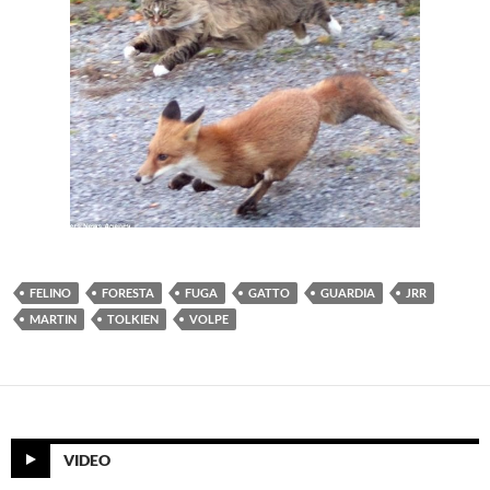
FELINO
FORESTA
FUGA
GATTO
GUARDIA
JRR
MARTIN
TOLKIEN
VOLPE
VIDEO