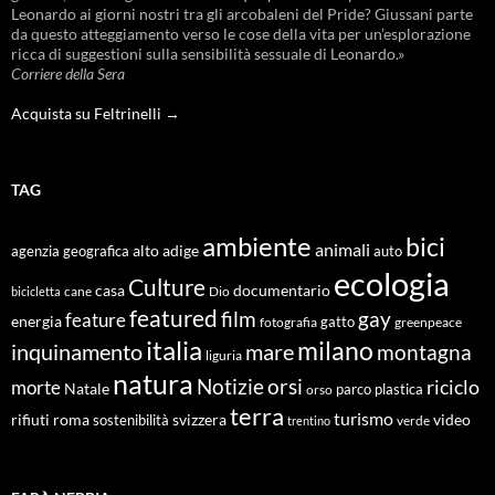
Leonardo ai giorni nostri tra gli arcobaleni del Pride? Giussani parte
da questo atteggiamento verso le cose della vita per un’esplorazione
ricca di suggestioni sulla sensibilità sessuale di Leonardo.»
Corriere della Sera
Acquista su Feltrinelli →
TAG
ambiente
bici
animali
alto adige
agenzia geografica
auto
ecologia
Culture
documentario
casa
cane
Dio
bicicletta
featured
film
gay
feature
energia
fotografia
gatto
greenpeace
italia
milano
inquinamento
mare
montagna
liguria
natura
Notizie
orsi
riciclo
morte
Natale
orso
parco
plastica
terra
turismo
roma
svizzera
video
rifiuti
sostenibilità
verde
trentino