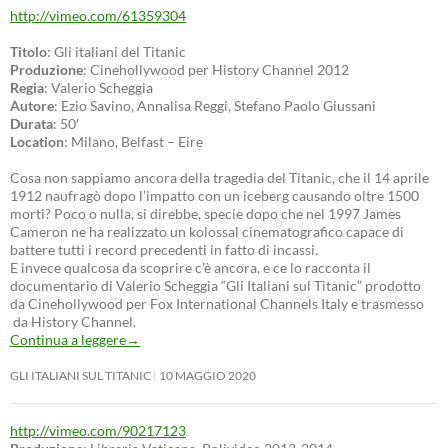
http://vimeo.com/61359304
Titolo
: Gli italiani del Titanic
Produzione
: Cinehollywood per History Channel 2012
Regia
: Valerio Scheggia
Autore
: Ezio Savino, Annalisa Reggi, Stefano Paolo Giussani
Durata
: 50′
Location
: Milano, Belfast – Eire
Cosa non sappiamo ancora della tragedia del Titanic, che il 14 aprile
1912 naufragò dopo l’impatto con un iceberg causando oltre 1500
morti? Poco o nulla, si direbbe, specie dopo che nel 1997 James
Cameron ne ha realizzato un kolossal cinematografico capace di
battere tutti i record precedenti in fatto di incassi.
E invece qualcosa da scoprire c’è ancora, e ce lo racconta il
documentario di Valerio Scheggia “Gli Italiani sul Titanic” prodotto
da Cinehollywood per Fox International Channels Italy e trasmesso
da History Channel.
Continua a leggere
→
GLI ITALIANI SUL TITANIC
10 MAGGIO 2020
http://vimeo.com/90217123