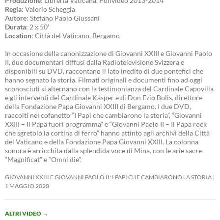
Produzione
: Libreria Vaticana, Polivideo 2013-2014
Regia
: Valerio Scheggia
Autore
: Stefano Paolo Giussani
Durata
: 2 x 50′
Location
: Città del Vaticano, Bergamo
In occasione della canonizzazione di Giovanni XXIII e Giovanni Paolo
II, due documentari diffusi dalla Radiotelevisione Svizzera e
disponibili su DVD, raccontano il lato inedito di due pontefici che
hanno segnato la storia. Filmati originali e documenti fino ad oggi
sconosciuti si alternano con la testimonianza del Cardinale Capovilla
e gli interventi del Cardinale Kasper e di Don Ezio Bolis, direttore
della Fondazione Papa Giovanni XXIII di Bergamo. I due DVD,
raccolti nel cofanetto “I Papi che cambiarono la storia”, “Giovanni
XXIII – Il Papa fuori programma” e “Giovanni Paolo II – Il Papa rock
che sgretolò la cortina di ferro” hanno attinto agli archivi della Città
del Vaticano e della Fondazione Papa Giovanni XXIII. La colonna
sonora è arricchita dalla splendida voce di Mina, con le arie sacre
“Magnificat” e “Omni die”.
GIOVANNI XXIII E GIOVANNI PAOLO II: I PAPI CHE CAMBIARONO LA STORIA
1 MAGGIO 2020
ALTRI VIDEO
→