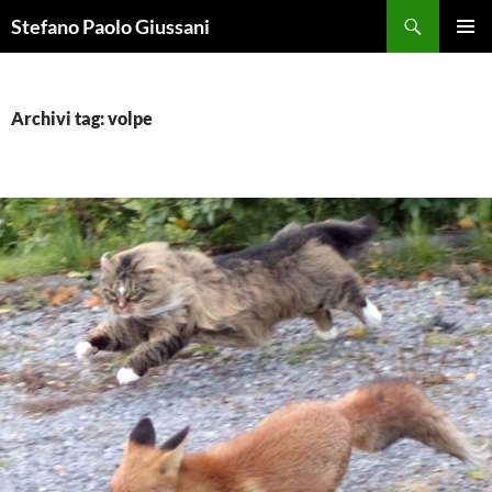
Vai
Cerca
Stefano Paolo Giussani
al
MENU
contenuto
PRINCI
Archivi tag: volpe