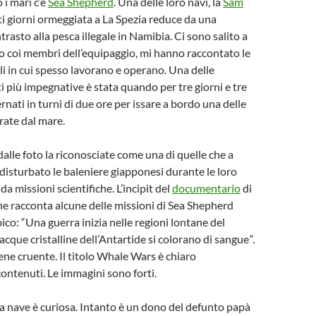
i mari c’è
Sea Shepherd
. Una delle loro navi, la
Sam
sti giorni ormeggiata a La Spezia reduce da una
rasto alla pesca illegale in Namibia. Ci sono salito a
o coi membri dell’equipaggio, mi hanno raccontato le
ili in cui spesso lavorano e operano. Una delle
ti più impegnative è stata quando per tre giorni e tre
ernati in turni di due ore per issare a bordo una delle
erate dal mare.
dalle foto la riconosciate come una di quelle che a
 disturbato le baleniere giapponesi durante le loro
 da missioni scientifiche. L’incipit del
documentario
di
e racconta alcune delle missioni di Sea Shepherd
ico: “Una guerra inizia nelle regioni lontane del
 acque cristalline dell’Antartide si colorano di sangue
“
.
ene cruente. Il titolo Whale Wars è chiaro
 contenuti. Le immagini sono forti.
la nave è curiosa. Intanto è un dono del defunto papà