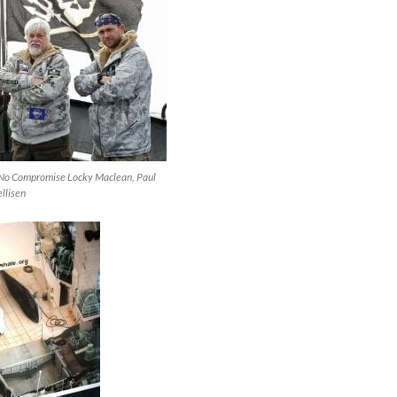
 No Compromise Locky Maclean, Paul
llisen