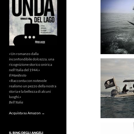
«Un romanzo dalla
inconfondibile dolcezza, una
ricognizione storico onirica
nell'Italia del 1944.»
Il Manifesto
«Racconta con notevole
realismo un pezzo della nostra
storia e la bellezza di alcuni
luoghi.»
Bell'Italia
Acquista su Amazon →
IL RING DEGLI ANGELI