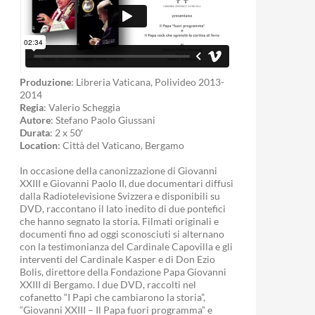
Produzione
: Libreria Vaticana, Polivideo 2013-
2014
Regia
: Valerio Scheggia
Autore
: Stefano Paolo Giussani
Durata
: 2 x 50′
Location
: Città del Vaticano, Bergamo
In occasione della canonizzazione di Giovanni
XXIII e Giovanni Paolo II, due documentari diffusi
dalla Radiotelevisione Svizzera e disponibili su
DVD, raccontano il lato inedito di due pontefici
che hanno segnato la storia. Filmati originali e
documenti fino ad oggi sconosciuti si alternano
con la testimonianza del Cardinale Capovilla e gli
interventi del Cardinale Kasper e di Don Ezio
Bolis, direttore della Fondazione Papa Giovanni
XXIII di Bergamo. I due DVD, raccolti nel
cofanetto “I Papi che cambiarono la storia”,
“Giovanni XXIII – Il Papa fuori programma” e