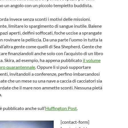
ino un angolo con un piccolo tempietto buddista.
orda invece senza sconti i motivi delle missioni.
, limitare lo spargimento di sangue inutile. Balene
pazi aperti, delfini soffocati, foche uccise a sprangate
n rovinare la pelliccia. Da una parte l’uomo in tutta la
all’altra gente come quelli di Sea Shepherd. Gente che
are finanziandoli anche solo con l’acquisto di un libro
ta. Skira, ad esempio, ha appena pubblicato
il volume
loro quarantennale
. Oppure li si può supportare
nti, invitandoli a conferenze, perfino imbarcandosi
sate che un mese su una nave a caccia di cacciatori sia
ordate che il mare non ammette sconti. Nessuna pietà
a.
è pubblicato anche sull’
Huffington Post
.
[contact-form]