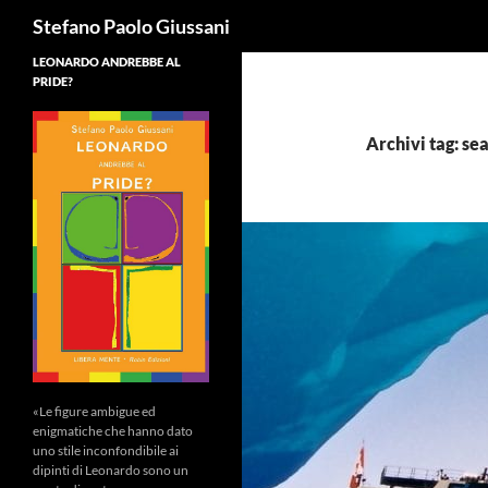
Cerca
Stefano Paolo Giussani
LEONARDO ANDREBBE AL
PRIDE?
Archivi tag: se
«Le figure ambigue ed
enigmatiche che hanno dato
uno stile inconfondibile ai
dipinti di Leonardo sono un