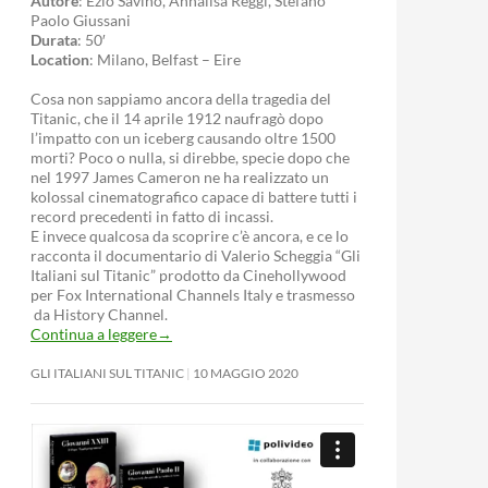
Autore
: Ezio Savino, Annalisa Reggi, Stefano
Paolo Giussani
Durata
: 50′
Location
: Milano, Belfast – Eire
Cosa non sappiamo ancora della tragedia del
Titanic, che il 14 aprile 1912 naufragò dopo
l’impatto con un iceberg causando oltre 1500
morti? Poco o nulla, si direbbe, specie dopo che
nel 1997 James Cameron ne ha realizzato un
kolossal cinematografico capace di battere tutti i
record precedenti in fatto di incassi.
E invece qualcosa da scoprire c’è ancora, e ce lo
racconta il documentario di Valerio Scheggia “Gli
Italiani sul Titanic” prodotto da Cinehollywood
per Fox International Channels Italy e trasmesso
da History Channel.
Continua a leggere
→
GLI ITALIANI SUL TITANIC
10 MAGGIO 2020