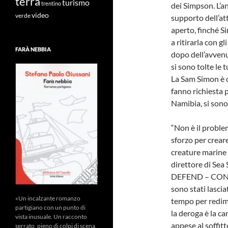
terra
turismo
trentino
dei Simpson. L’a
video
verde
supporto dell’at
aperto, finché S
a ritirarla con g
FARÀ NEBBIA
dopo dell’avvenu
si sono tolte le 
La Sam Simon è or
fanno richiesta pe
Namibia, si sono
“Non è il problem
sforzo per creare
creature marine 
direttore di Sea 
DEFEND – CONSE
sono stati lascia
«Un incalzante romanzo
tempo per redime
partigiano con un punto di
la deroga è la c
vista inusuale. Un racconto
appese al soffitt
serrato, pieno di colpi di scena