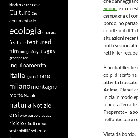
che danneggiano 
casa
cane
bicicletta
Simon
, è in que
Culture
Dio
campagna di cont
documentario
bordo, ho parlat
ecologia
condizioni diffic
energia
situazioni recen
featured
feature
notti si sono alt
film
gay
fotografia
gatto
reti killer recup
greenpeace
inquinamento
È probabile che 
italia
colpi di scafo ha
mare
liguria
attività truccate
milano
montagna
Animal Planet ch
morte
Natale
inizia in modo ep
natura
pianeta Terra, le
Notizie
Preparatevi a sc
orsi
orso
parco
plastica
nell’anticipare i
riciclo
roma
rifiuti
svizzera
sostenibilità
Vista da bordo, 