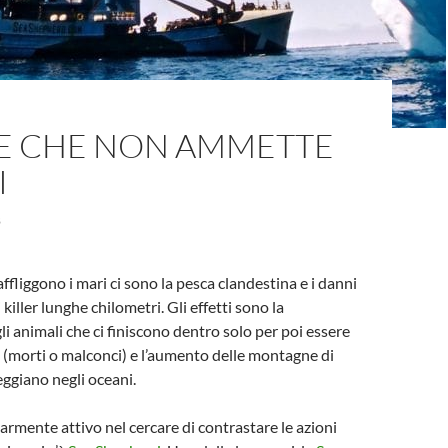
RE CHE NON AMMETTE
I
8
e affliggono i mari ci sono la pesca clandestina e i danni
 killer lunghe chilometri. Gli effetti sono la
i animali che ci finiscono dentro solo per poi essere
e (morti o malconci) e l’aumento delle montagne di
eggiano negli oceani.
larmente attivo nel cercare di contrastare le azioni