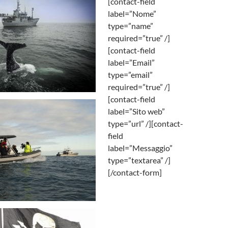
[contact-field
label=”Nome”
type=”name”
required=”true” /]
[contact-field
label=”Email”
type=”email”
required=”true” /]
[contact-field
label=”Sito web”
type=”url” /][contact-
field
label=”Messaggio”
type=”textarea” /]
[/contact-form]