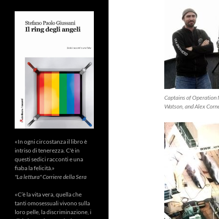
Captains of Operation
Watson, and Alex Corne
«In ogni circostanza il libro è
intriso di tenerezza. C'è in
questi sedici racconti e una
fiaba la felicità.»
"La lettura" Corriere della Sera
«C’è la vita vera, quella che
tanti omosessuali vivono sulla
loro pelle, la discriminazione, i