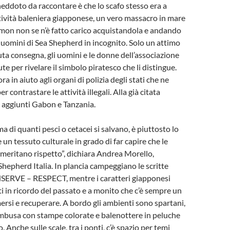
neddoto da raccontare è che lo scafo stesso era a
tività baleniera giapponese, un vero massacro in mare
imon non se n’è fatto carico acquistandola e andando
li uomini di Sea Shepherd in incognito. Solo un attimo
ta consegna, gli uomini e le donne dell’associazione
tute per rivelare il simbolo piratesco che li distingue.
a in aiuto agli organi di polizia degli stati che ne
r contrastare le attività illegali. Alla già citata
 aggiunti Gabon e Tanzania.
a di quanti pesci o cetacei si salvano, è piuttosto lo
 un tessuto culturale in grado di far capire che le
meritano rispetto”, dichiara Andrea Morello,
Shepherd Italia. In plancia campeggiano le scritte
RVE – RESPECT, mentre i caratteri giapponesi
ti in ricordo del passato e a monito che c’è sempre un
rsi e recuperare. A bordo gli ambienti sono spartani,
ambusa con stampe colorate e balenottere in peluche
o. Anche sulle scale, tra i ponti, c’è spazio per temi