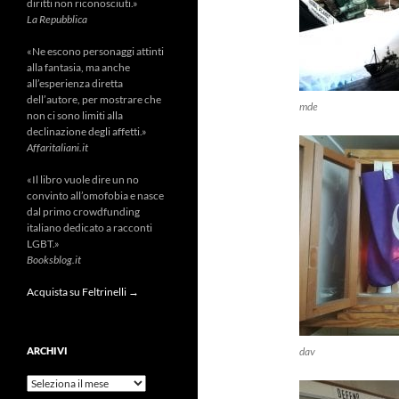
diritti non riconosciuti.»
La Repubblica
«Ne escono personaggi attinti
alla fantasia, ma anche
all’esperienza diretta
dell’autore, per mostrare che
mde
non ci sono limiti alla
declinazione degli affetti.»
Affaritaliani.it
«Il libro vuole dire un no
convinto all’omofobia e nasce
dal primo crowdfunding
italiano dedicato a racconti
LGBT.»
Booksblog.it
Acquista su Feltrinelli →
ARCHIVI
dav
Archivi