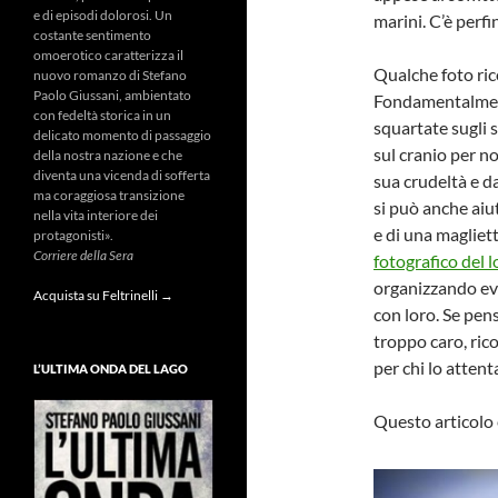
e di episodi dolorosi. Un
marini. C’è perf
costante sentimento
omoerotico caratterizza il
Qualche foto ric
nuovo romanzo di Stefano
Paolo Giussani, ambientato
Fondamentalmente
con fedeltà storica in un
squartate sugli s
delicato momento di passaggio
sul cranio per no
della nostra nazione e che
diventa una vicenda di sofferta
sua crudeltà e d
ma coraggiosa transizione
si può anche aiut
nella vita interiore dei
e di una magliet
protagonisti».
Corriere della Sera
fotografico del 
organizzando eve
Acquista su Feltrinelli →
con loro. Se pen
troppo caro, ric
per chi lo attent
L’ULTIMA ONDA DEL LAGO
Questo articolo 