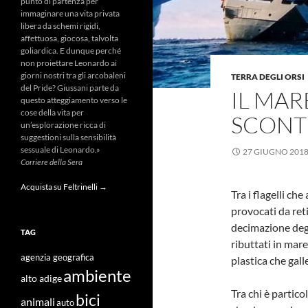
punto di partenza per
immaginare una vita privata
libera da schemi rigidi,
affettuosa, giocosa, talvolta
goliardica. E dunque perché
non proiettare Leonardo ai
giorni nostri tra gli arcobaleni
TERRA DEGLI ORSI
del Pride? Giussani parte da
IL MA
questo atteggiamento verso le
cose della vita per
SCONT
un’esplorazione ricca di
suggestioni sulla sensibilità
sessuale di Leonardo.»
27 GIUGNO 201
Corriere della Sera
Acquista su Feltrinelli →
Tra i flagelli ch
provocati da reti
decimazione degl
TAG
ributtati in mar
agenzia geografica
plastica che gall
ambiente
alto adige
Tra chi è partico
bici
animali
auto