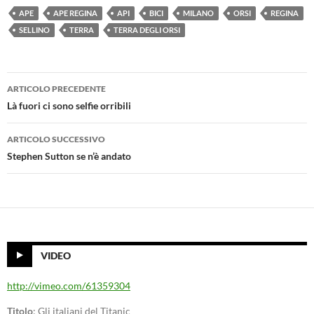
APE
APE REGINA
API
BICI
MILANO
ORSI
REGINA
SELLINO
TERRA
TERRA DEGLI ORSI
Navigazione
ARTICOLO PRECEDENTE
articolo
Là fuori ci sono selfie orribili
ARTICOLO SUCCESSIVO
Stephen Sutton se n’è andato
VIDEO
http://vimeo.com/61359304
Titolo
: Gli italiani del Titanic