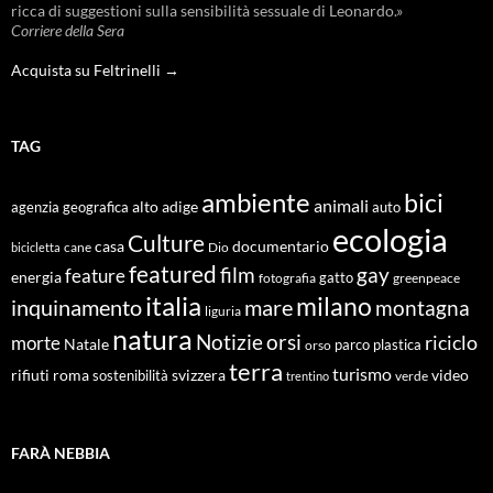
ricca di suggestioni sulla sensibilità sessuale di Leonardo.»
Corriere della Sera
Acquista su Feltrinelli →
TAG
ambiente
bici
animali
alto adige
agenzia geografica
auto
ecologia
Culture
documentario
casa
cane
Dio
bicicletta
featured
film
gay
feature
energia
fotografia
gatto
greenpeace
italia
milano
inquinamento
mare
montagna
liguria
natura
Notizie
orsi
riciclo
morte
Natale
orso
parco
plastica
terra
turismo
roma
svizzera
video
rifiuti
sostenibilità
verde
trentino
FARÀ NEBBIA