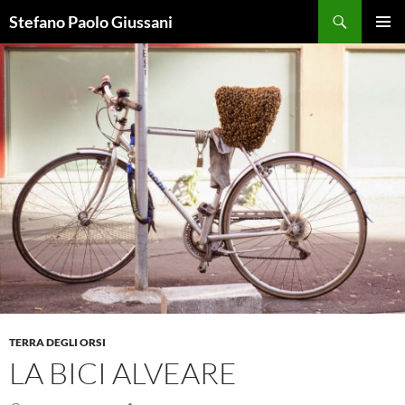
Vai
Cerca
Stefano Paolo Giussani
al
MENU
contenuto
PRINCI
TERRA DEGLI ORSI
LA BICI ALVEARE