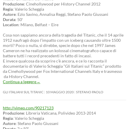
Produzione
: Cinehollywood per History Channel 2012
Regia
: Valerio Scheggia
Autore
: Ezio Savino, Annalisa Reggi, Stefano Paolo Giussani
Durata
: 50′
Location
: Milano, Belfast – Eire
Cosa non sappiamo ancora della tragedia del Titanic, che il 14 aprile
1912 naufragò dopo l’impatto con un iceberg causando oltre 1500
morti? Poco o nulla, si direbbe, specie dopo che nel 1997 James
Cameron ne ha realizzato un kolossal cinematografico capace di
battere tutti i record precedenti in fatto di incassi.
E invece qualcosa da scoprire c’è ancora, e ce lo racconta il
documentario di Valerio Scheggia “Gli Italiani sul Titanic” prodotto
da Cinehollywood per Fox International Channels Italy e trasmesso
da History Channel.
Continua a leggere
→
GLI ITALIANI SUL TITANIC
10 MAGGIO 2020
STEFANO PAOLO
http://vimeo.com/90217123
Produzione
: Libreria Vaticana, Polivideo 2013-2014
Regia
: Valerio Scheggia
Autore
: Stefano Paolo Giussani
Durata
: 2 x 50′