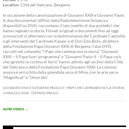
Location
: Città del Vaticano, Bergamo
In occasione della canonizzazione di Giovanni XXIII e Giovanni Paolo
II, due documentari diffusi dalla Radiotelevisione Svizzera e
disponibili su DVD, raccontano il lato inedito di due pontefici che
hanno segnato la storia. Filmati originali e documenti fino ad oggi
sconosciuti si alternano con la testimonianza del Cardinale Capovilla
e gli interventi del Cardinale Kasper e di Don Ezio Bolis, direttore
della Fondazione Papa Giovanni XXIII di Bergamo. I due DVD,
raccolti nel cofanetto “I Papi che cambiarono la storia”, “Giovanni
XXIII – Il Papa fuori programma” e “Giovanni Paolo II – Il Papa rock
che sgretolò la cortina di ferro” hanno attinto agli archivi della Città
del Vaticano e della Fondazione Papa Giovanni XXIII. La colonna
sonora è arricchita dalla splendida voce di Mina, con le arie sacre
“Magnificat” e “Omni die”.
GIOVANNI XXIII E GIOVANNI PAOLO II: I PAPI CHE CAMBIARONO LA STORIA
1 MAGGIO 2020
STEFANO PAOLO
ALTRI VIDEO
→