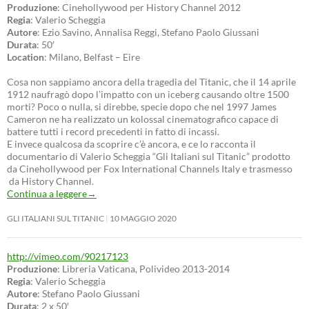
Produzione
: Cinehollywood per History Channel 2012
Regia
: Valerio Scheggia
Autore
: Ezio Savino, Annalisa Reggi, Stefano Paolo Giussani
Durata
: 50′
Location
: Milano, Belfast – Eire
Cosa non sappiamo ancora della tragedia del Titanic, che il 14 aprile
1912 naufragò dopo l’impatto con un iceberg causando oltre 1500
morti? Poco o nulla, si direbbe, specie dopo che nel 1997 James
Cameron ne ha realizzato un kolossal cinematografico capace di
battere tutti i record precedenti in fatto di incassi.
E invece qualcosa da scoprire c’è ancora, e ce lo racconta il
documentario di Valerio Scheggia “Gli Italiani sul Titanic” prodotto
da Cinehollywood per Fox International Channels Italy e trasmesso
da History Channel.
Continua a leggere
→
GLI ITALIANI SUL TITANIC
10 MAGGIO 2020
http://vimeo.com/90217123
Produzione
: Libreria Vaticana, Polivideo 2013-2014
Regia
: Valerio Scheggia
Autore
: Stefano Paolo Giussani
Durata
: 2 x 50′