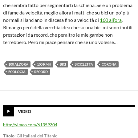
che sembra fatto per segmentarti la schiena. Se è un problema
di fame da velocità, meglio allora i matti che su bici un po’ più
normali si lanciano in discesa fino a velocità di
160 all’ora
.
Rimango però della vecchia idea che su una bici mi sono inutili
prestazioni da record, che peraltro le mie gambe non
terrebbero. Però mi piace pensare che se uno volesse…
100 ALL'ORA
100 KMH
BICI
BICICLETTA
CORONA
ECOLOGIA
RECORD
VIDEO
http://vimeo.com/61359304
Titolo
: Gli italiani del Titanic