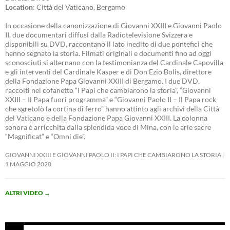
Location
: Città del Vaticano, Bergamo
In occasione della canonizzazione di Giovanni XXIII e Giovanni Paolo
II, due documentari diffusi dalla Radiotelevisione Svizzera e
disponibili su DVD, raccontano il lato inedito di due pontefici che
hanno segnato la storia. Filmati originali e documenti fino ad oggi
sconosciuti si alternano con la testimonianza del Cardinale Capovilla
e gli interventi del Cardinale Kasper e di Don Ezio Bolis, direttore
della Fondazione Papa Giovanni XXIII di Bergamo. I due DVD,
raccolti nel cofanetto “I Papi che cambiarono la storia”, “Giovanni
XXIII – Il Papa fuori programma” e “Giovanni Paolo II – Il Papa rock
che sgretolò la cortina di ferro” hanno attinto agli archivi della Città
del Vaticano e della Fondazione Papa Giovanni XXIII. La colonna
sonora è arricchita dalla splendida voce di Mina, con le arie sacre
“Magnificat” e “Omni die”.
GIOVANNI XXIII E GIOVANNI PAOLO II: I PAPI CHE CAMBIARONO LA STORIA
1 MAGGIO 2020
ALTRI VIDEO
→