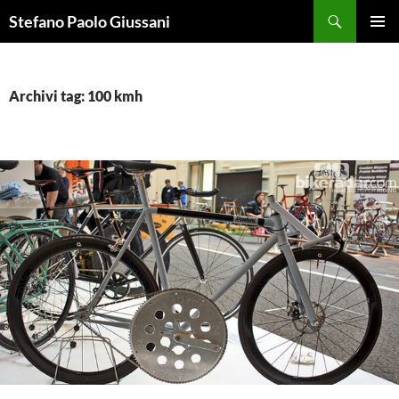
Vai
Cerca
Stefano Paolo Giussani
al
MENU
contenuto
PRINCI
Archivi tag: 100 kmh