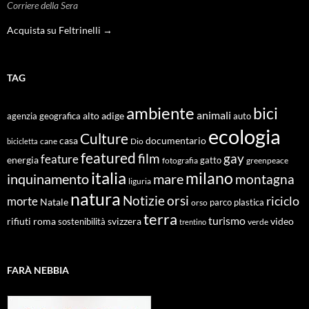
Corriere della Sera
Acquista su Feltrinelli →
TAG
ambiente
bici
animali
alto adige
agenzia geografica
auto
ecologia
Culture
documentario
casa
cane
Dio
bicicletta
featured
film
gay
feature
energia
fotografia
gatto
greenpeace
italia
milano
inquinamento
mare
montagna
liguria
natura
Notizie
orsi
riciclo
morte
Natale
orso
parco
plastica
terra
turismo
roma
svizzera
video
rifiuti
sostenibilità
verde
trentino
FARÀ NEBBIA