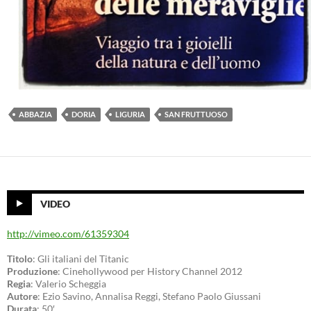
ABBAZIA
DORIA
LIGURIA
SAN FRUTTUOSO
VIDEO
http://vimeo.com/61359304
Titolo
: Gli italiani del Titanic
Produzione
: Cinehollywood per History Channel 2012
Regia
: Valerio Scheggia
Autore
: Ezio Savino, Annalisa Reggi, Stefano Paolo Giussani
Durata
: 50′