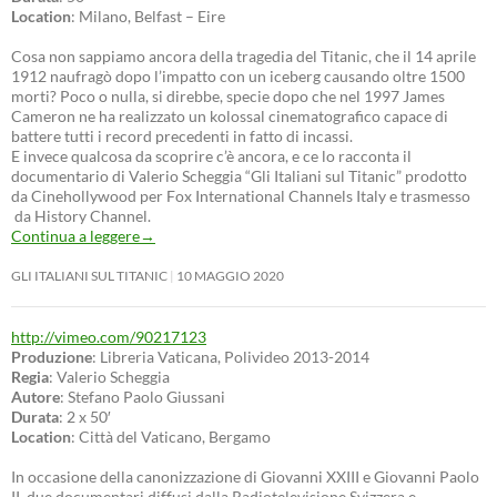
Location
: Milano, Belfast – Eire
Cosa non sappiamo ancora della tragedia del Titanic, che il 14 aprile
1912 naufragò dopo l’impatto con un iceberg causando oltre 1500
morti? Poco o nulla, si direbbe, specie dopo che nel 1997 James
Cameron ne ha realizzato un kolossal cinematografico capace di
battere tutti i record precedenti in fatto di incassi.
E invece qualcosa da scoprire c’è ancora, e ce lo racconta il
documentario di Valerio Scheggia “Gli Italiani sul Titanic” prodotto
da Cinehollywood per Fox International Channels Italy e trasmesso
da History Channel.
Continua a leggere
→
GLI ITALIANI SUL TITANIC
10 MAGGIO 2020
http://vimeo.com/90217123
Produzione
: Libreria Vaticana, Polivideo 2013-2014
Regia
: Valerio Scheggia
Autore
: Stefano Paolo Giussani
Durata
: 2 x 50′
Location
: Città del Vaticano, Bergamo
In occasione della canonizzazione di Giovanni XXIII e Giovanni Paolo
II, due documentari diffusi dalla Radiotelevisione Svizzera e