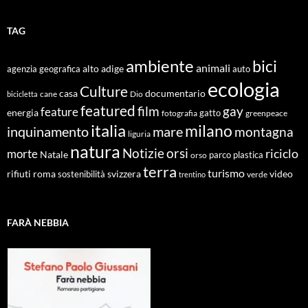
TAG
ambiente
bici
animali
alto adige
agenzia geografica
auto
ecologia
Culture
documentario
casa
cane
Dio
bicicletta
featured
film
gay
feature
energia
fotografia
gatto
greenpeace
italia
milano
inquinamento
mare
montagna
liguria
natura
Notizie
orsi
riciclo
morte
Natale
orso
parco
plastica
terra
turismo
roma
svizzera
video
rifiuti
sostenibilità
verde
trentino
FARÀ NEBBIA