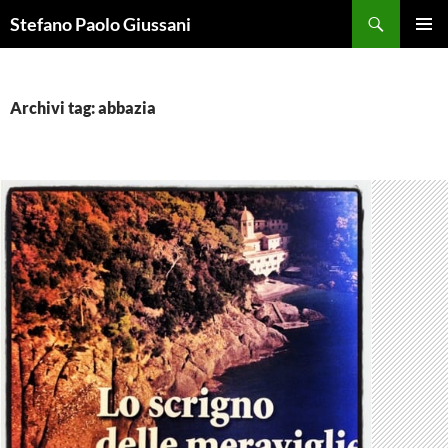
Vai
Cerca
Stefano Paolo Giussani
al
MENU
contenuto
PRINCI
Archivi tag: abbazia