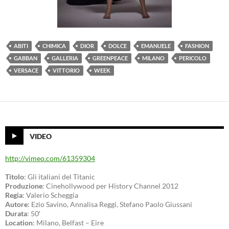
ABITI
CHIMICA
DIOR
DOLCE
EMANUELE
FASHION
GABBAN
GALLERIA
GREENPEACE
MILANO
PERICOLO
VERSACE
VITTORIO
WEEK
VIDEO
http://vimeo.com/61359304
Titolo
: Gli italiani del Titanic
Produzione
: Cinehollywood per History Channel 2012
Regia
: Valerio Scheggia
Autore
: Ezio Savino, Annalisa Reggi, Stefano Paolo Giussani
Durata
: 50′
Location
: Milano, Belfast – Eire