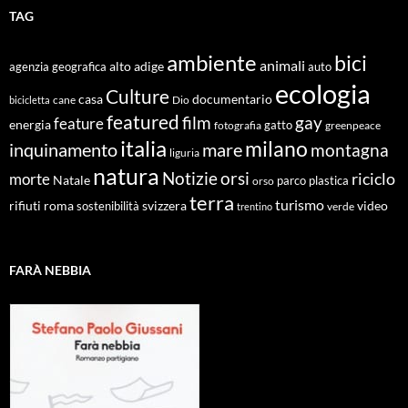
TAG
ambiente
bici
animali
alto adige
agenzia geografica
auto
ecologia
Culture
documentario
casa
cane
Dio
bicicletta
featured
film
gay
feature
energia
fotografia
gatto
greenpeace
italia
milano
inquinamento
mare
montagna
liguria
natura
Notizie
orsi
riciclo
morte
Natale
orso
parco
plastica
terra
turismo
roma
svizzera
video
rifiuti
sostenibilità
verde
trentino
FARÀ NEBBIA