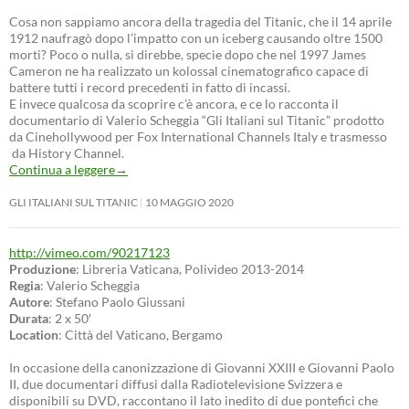
Cosa non sappiamo ancora della tragedia del Titanic, che il 14 aprile
1912 naufragò dopo l’impatto con un iceberg causando oltre 1500
morti? Poco o nulla, si direbbe, specie dopo che nel 1997 James
Cameron ne ha realizzato un kolossal cinematografico capace di
battere tutti i record precedenti in fatto di incassi.
E invece qualcosa da scoprire c’è ancora, e ce lo racconta il
documentario di Valerio Scheggia “Gli Italiani sul Titanic” prodotto
da Cinehollywood per Fox International Channels Italy e trasmesso
da History Channel.
Continua a leggere
→
GLI ITALIANI SUL TITANIC
10 MAGGIO 2020
http://vimeo.com/90217123
Produzione
: Libreria Vaticana, Polivideo 2013-2014
Regia
: Valerio Scheggia
Autore
: Stefano Paolo Giussani
Durata
: 2 x 50′
Location
: Città del Vaticano, Bergamo
In occasione della canonizzazione di Giovanni XXIII e Giovanni Paolo
II, due documentari diffusi dalla Radiotelevisione Svizzera e
disponibili su DVD, raccontano il lato inedito di due pontefici che