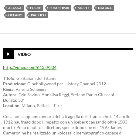
ALASKA
FOCHE
FUKUSHIMA
MORTE
NATURA
OCEANO
PACIFICO
VIDEO
http://vimeo.com/61359304
Titolo
: Gli italiani del Titanic
Produzione
: Cinehollywood per History Channel 2012
Regia
: Valerio Scheggia
Autore
: Ezio Savino, Annalisa Reggi, Stefano Paolo Giussani
Durata
: 50′
Location
: Milano, Belfast – Eire
Cosa non sappiamo ancora della tragedia del Titanic, che il 14 aprile
1912 naufragò dopo l’impatto con un iceberg causando oltre 1500
morti? Poco o nulla, si direbbe, specie dopo che nel 1997 James
Cameron ne ha realizzato un kolossal cinematografico capace di