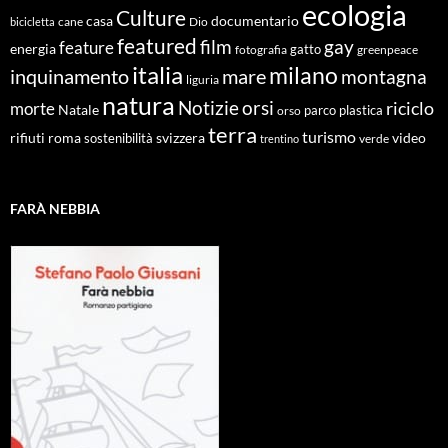
ecologia
Culture
documentario
casa
cane
Dio
bicicletta
featured
film
gay
feature
energia
fotografia
gatto
greenpeace
italia
milano
inquinamento
mare
montagna
liguria
natura
Notizie
orsi
riciclo
morte
Natale
orso
parco
plastica
terra
turismo
roma
svizzera
video
rifiuti
sostenibilità
verde
trentino
FARÀ NEBBIA