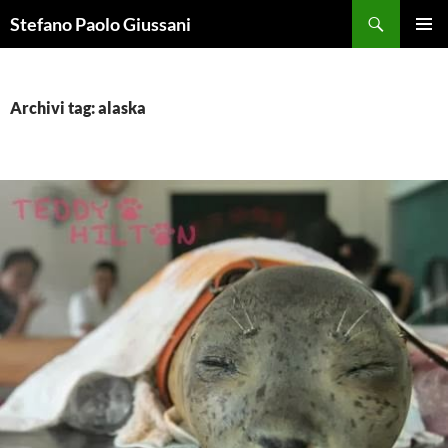
Vai
Cerca
Stefano Paolo Giussani
al
MENU
contenuto
PRINCI
Archivi tag: alaska