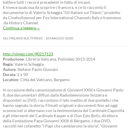
battere tutti i record precedenti in fatto di incassi.
E invece qualcosa da scoprire c’è ancora, e ce lo racconta il
documentario di Valerio Scheggia “Gli Italiani sul Titanic” prodotto
da Cinehollywood per Fox International Channels Italy e trasmesso
da History Channel.
Continua a leggere
→
GLI ITALIANI SUL TITANIC
10 MAGGIO 2020
http://vimeo.com/90217123
Produzione
: Libreria Vaticana, Polivideo 2013-2014
Regia
: Valerio Scheggia
Autore
: Stefano Paolo Giussani
Durata
: 2 x 50′
Location
: Città del Vaticano, Bergamo
In occasione della canonizzazione di Giovanni XXIII e Giovanni Paolo
II, due documentari diffusi dalla Radiotelevisione Svizzera e
disponibili su DVD, raccontano il lato inedito di due pontefici che
hanno segnato la storia. Filmati originali e documenti fino ad oggi
sconosciuti si alternano con la testimonianza del Cardinale Capovilla
e gli interventi del Cardinale Kasper e di Don Ezio Bolis, direttore
della Fondazione Papa Giovanni XXIII di Bergamo. I due DVD,
raccolti nel cofanetto “I Papi che cambiarono la storia”, “Giovanni