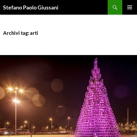
Vai
Cerca
Stefano Paolo Giussani
al
MENU
contenuto
PRINCI
Archivi tag: arti