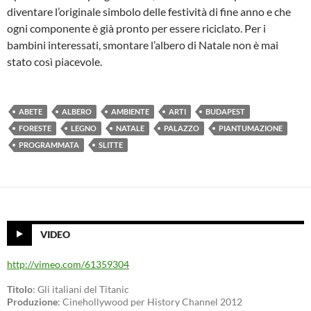
diventare l’originale simbolo delle festività di fine anno e che
ogni componente è già pronto per essere riciclato. Per i
bambini interessati, smontare l’albero di Natale non è mai
stato così piacevole.
ABETE
ALBERO
AMBIENTE
ARTI
BUDAPEST
FORESTE
LEGNO
NATALE
PALAZZO
PIANTUMAZIONE
PROGRAMMATA
SLITTE
VIDEO
http://vimeo.com/61359304
Titolo
: Gli italiani del Titanic
Produzione
: Cinehollywood per History Channel 2012