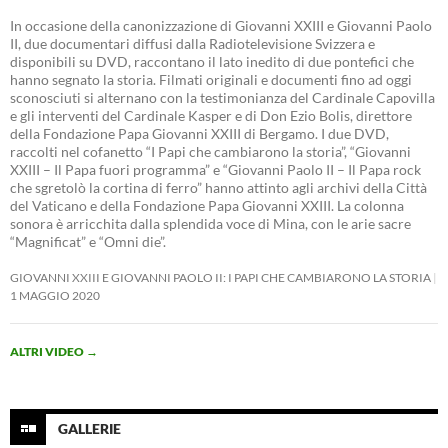
In occasione della canonizzazione di Giovanni XXIII e Giovanni Paolo
II, due documentari diffusi dalla Radiotelevisione Svizzera e
disponibili su DVD, raccontano il lato inedito di due pontefici che
hanno segnato la storia. Filmati originali e documenti fino ad oggi
sconosciuti si alternano con la testimonianza del Cardinale Capovilla
e gli interventi del Cardinale Kasper e di Don Ezio Bolis, direttore
della Fondazione Papa Giovanni XXIII di Bergamo. I due DVD,
raccolti nel cofanetto “I Papi che cambiarono la storia”, “Giovanni
XXIII – Il Papa fuori programma” e “Giovanni Paolo II – Il Papa rock
che sgretolò la cortina di ferro” hanno attinto agli archivi della Città
del Vaticano e della Fondazione Papa Giovanni XXIII. La colonna
sonora è arricchita dalla splendida voce di Mina, con le arie sacre
“Magnificat” e “Omni die”.
GIOVANNI XXIII E GIOVANNI PAOLO II: I PAPI CHE CAMBIARONO LA STORIA
1 MAGGIO 2020
ALTRI VIDEO
→
GALLERIE