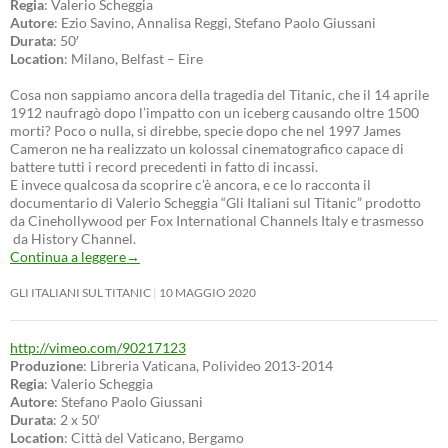
Regia
: Valerio Scheggia
Autore
: Ezio Savino, Annalisa Reggi, Stefano Paolo Giussani
Durata
: 50′
Location
: Milano, Belfast – Eire
Cosa non sappiamo ancora della tragedia del Titanic, che il 14 aprile
1912 naufragò dopo l’impatto con un iceberg causando oltre 1500
morti? Poco o nulla, si direbbe, specie dopo che nel 1997 James
Cameron ne ha realizzato un kolossal cinematografico capace di
battere tutti i record precedenti in fatto di incassi.
E invece qualcosa da scoprire c’è ancora, e ce lo racconta il
documentario di Valerio Scheggia “Gli Italiani sul Titanic” prodotto
da Cinehollywood per Fox International Channels Italy e trasmesso
da History Channel.
Continua a leggere
→
GLI ITALIANI SUL TITANIC
10 MAGGIO 2020
http://vimeo.com/90217123
Produzione
: Libreria Vaticana, Polivideo 2013-2014
Regia
: Valerio Scheggia
Autore
: Stefano Paolo Giussani
Durata
: 2 x 50′
Location
: Città del Vaticano, Bergamo