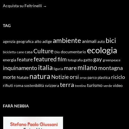
Acquista su Feltrinelli →
TAG
ambiente
bici
animali
alto adige
agenzia geografica
auto
ecologia
Culture
documentario
casa
cane
Dio
bicicletta
featured
film
gay
feature
energia
fotografia
gatto
greenpeace
italia
milano
inquinamento
mare
montagna
liguria
natura
Notizie
orsi
riciclo
morte
Natale
orso
parco
plastica
terra
turismo
roma
svizzera
video
rifiuti
sostenibilità
verde
trentino
FARÀ NEBBIA