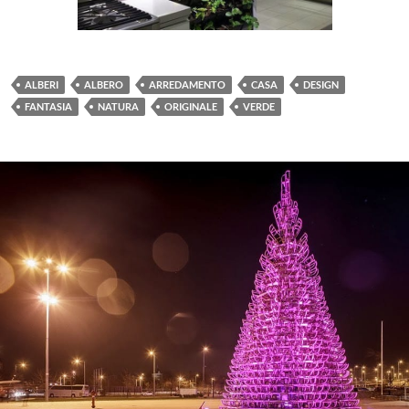
ALBERI
ALBERO
ARREDAMENTO
CASA
DESIGN
FANTASIA
NATURA
ORIGINALE
VERDE