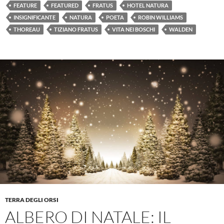
FEATURE
FEATURED
FRATUS
HOTEL NATURA
INSIGNIFICANTE
NATURA
POETA
ROBIN WILLIAMS
THOREAU
TIZIANO FRATUS
VITA NEI BOSCHI
WALDEN
TERRA DEGLI ORSI
ALBERO DI NATALE: IL