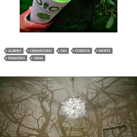
ALBERO
CREMATORIO
DIO
FORESTA
MORTE
PARADISO
URNA