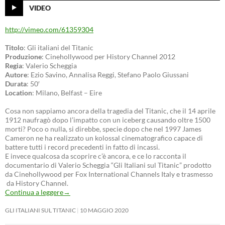
VIDEO
http://vimeo.com/61359304
Titolo
: Gli italiani del Titanic
Produzione
: Cinehollywood per History Channel 2012
Regia
: Valerio Scheggia
Autore
: Ezio Savino, Annalisa Reggi, Stefano Paolo Giussani
Durata
: 50′
Location
: Milano, Belfast – Eire
Cosa non sappiamo ancora della tragedia del Titanic, che il 14 aprile
1912 naufragò dopo l’impatto con un iceberg causando oltre 1500
morti? Poco o nulla, si direbbe, specie dopo che nel 1997 James
Cameron ne ha realizzato un kolossal cinematografico capace di
battere tutti i record precedenti in fatto di incassi.
E invece qualcosa da scoprire c’è ancora, e ce lo racconta il
documentario di Valerio Scheggia “Gli Italiani sul Titanic” prodotto
da Cinehollywood per Fox International Channels Italy e trasmesso
da History Channel.
Continua a leggere
→
GLI ITALIANI SUL TITANIC
10 MAGGIO 2020