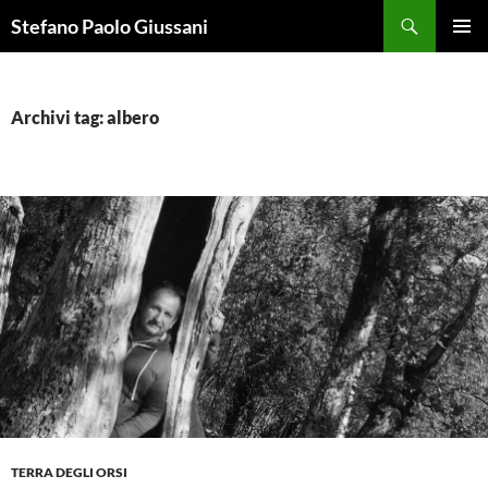
Vai
Cerca
Stefano Paolo Giussani
al
MENU
contenuto
PRINCI
Archivi tag: albero
TERRA DEGLI ORSI