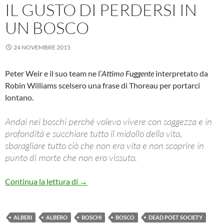
IL GUSTO DI PERDERSI IN
UN BOSCO
24 NOVEMBRE 2015
Peter Weir e il suo team ne l’
Attimo Fuggente
interpretato da
Robin Williams scelsero una frase di Thoreau per portarci
lontano.
Andai nei boschi perché volevo vivere con saggezza e in
profondità e succhiare tutto il midollo della vita,
sbaragliare tutto ciò che non era vita e non scoprire in
punto di morte che non ero vissuto.
Il gusto di perdersi in un bosco
Continua la lettura di
→
ALBERI
ALBERO
BOSCHI
BOSCO
DEAD POET SOCIETY