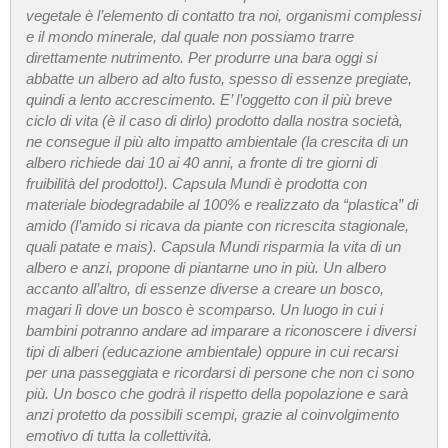
vegetale è l’elemento di contatto tra noi, organismi complessi
e il mondo minerale, dal quale non possiamo trarre
direttamente nutrimento. Per produrre una bara oggi si
abbatte un albero ad alto fusto, spesso di essenze pregiate,
quindi a lento accrescimento. E’ l’oggetto con il più breve
ciclo di vita (è il caso di dirlo) prodotto dalla nostra società,
ne consegue il più alto impatto ambientale (la crescita di un
albero richiede dai 10 ai 40 anni, a fronte di tre giorni di
fruibilità del prodotto!). Capsula Mundi è prodotta con
materiale biodegradabile al 100% e realizzato da “plastica” di
amido (l’amido si ricava da piante con ricrescita stagionale,
quali patate e mais). Capsula Mundi risparmia la vita di un
albero e anzi, propone di piantarne uno in più. Un albero
accanto all’altro, di essenze diverse a creare un bosco,
magari lì dove un bosco è scomparso. Un luogo in cui i
bambini potranno andare ad imparare a riconoscere i diversi
tipi di alberi (educazione ambientale) oppure in cui recarsi
per una passeggiata e ricordarsi di persone che non ci sono
più. Un bosco che godrà il rispetto della popolazione e sarà
anzi protetto da possibili scempi, grazie al coinvolgimento
emotivo di tutta la collettività.