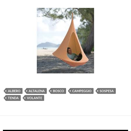
ALBERO
ALTALENA
BOSCO
CAMPEGGIO
SOSPESA
TENDA
VOLANTE