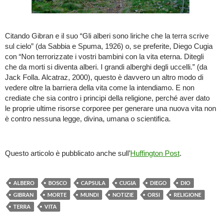
Citando Gibran e il suo “Gli alberi sono liriche che la terra scrive
sul cielo” (da Sabbia e Spuma, 1926) o, se preferite, Diego Cugia
con “Non terrorizzate i vostri bambini con la vita eterna. Ditegli
che da morti si diventa alberi. I grandi alberghi degli uccelli.” (da
Jack Folla. Alcatraz, 2000), questo è davvero un altro modo di
vedere oltre la barriera della vita come la intendiamo. E non
crediate che sia contro i principi della religione, perché aver dato
le proprie ultime risorse corporee per generare una nuova vita non
è contro nessuna legge, divina, umana o scientifica.
Questo articolo è pubblicato anche sull’
Huffington Post
.
ALBERO
BOSCO
CAPSULA
CUGIA
DIEGO
DIO
GIBRAN
MORTE
MUNDI
NOTIZIE
ORSI
RELIGIONE
TERRA
VITA