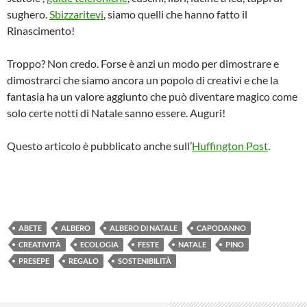
sughero.
Sbizzaritevi
, siamo quelli che hanno fatto il
Rinascimento!
Troppo? Non credo. Forse è anzi un modo per dimostrare e
dimostrarci che siamo ancora un popolo di creativi e che la
fantasia ha un valore aggiunto che può diventare magico come
solo certe notti di Natale sanno essere. Auguri!
Questo articolo è pubblicato anche sull’
Huffington Post
.
ABETE
ALBERO
ALBERO DI NATALE
CAPODANNO
CREATIVITÀ
ECOLOGIA
FESTE
NATALE
PINO
PRESEPE
REGALO
SOSTENIBILITÀ