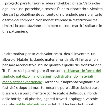
Il progetto pare funzioni e l’idea andrebbe clonata. Vero è che
ognuno di noi potrebbe, dismesso l’albero, riportarlo al vivaista
che sarà probabilmente contento di riprenderlo per ripiantarlo
o farne del compost. Non monetizzeremo la restituzione ma
rimarrà la soddisfazione dell’albero che non marcirà solitario in
una pattumiera.
In alternativa, penso vada valorizzata l’dea di inventarsi un
albero di Natale riciclando materiali originali. Vi invito a non
pensare al concetto di rifiuto quanto a quello di valorizzazione.
Tra l’altro si risparmia pure. Si possono
richiamare le forme del
simbolo natalizio in moltissimi modi sfruttando materiali in
modo anticonvenzionale
. Daranno un’impronta originale alla
festività e dopo 11 mesi torneranno pure utili se deciderete di
bissare. Ci si può cimentare con le scatole delle uova, i fondi
delle bottiglie di plastica, legnetti trovati in spiaggia, vecchie
scatole ,
guide telefoniche
, cuscini, libri, lucine a led, tappi di