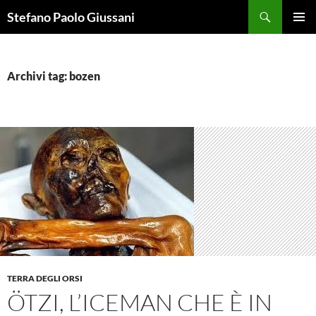
Vai
Cerca
Stefano Paolo Giussani
al
MENU
contenuto
PRINCI
Archivi tag: bozen
TERRA DEGLI ORSI
ÖTZI, L’ICEMAN CHE È IN