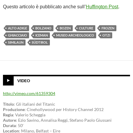
Questo articolo è pubblicato anche sull’
Huffington Post
.
ALTO ADIGE
BOLZANO
BOZEN
CULTURE
FROZEN
GHIACCIAIO
ICEMAN
MUSEO ARCHEOLOGICO
OTZI
SIMILAUN
SÜDTIROL
VIDEO
http://vimeo.com/61359304
Titolo
: Gli italiani del Titanic
Produzione
: Cinehollywood per History Channel 2012
Regia
: Valerio Scheggia
Autore
: Ezio Savino, Annalisa Reggi, Stefano Paolo Giussani
Durata
: 50′
Location
: Milano, Belfast – Eire