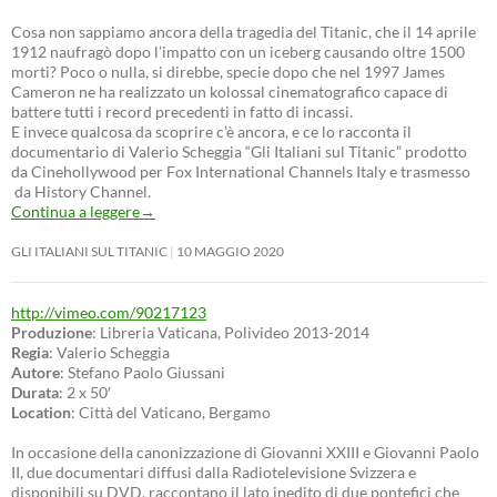
Cosa non sappiamo ancora della tragedia del Titanic, che il 14 aprile
1912 naufragò dopo l’impatto con un iceberg causando oltre 1500
morti? Poco o nulla, si direbbe, specie dopo che nel 1997 James
Cameron ne ha realizzato un kolossal cinematografico capace di
battere tutti i record precedenti in fatto di incassi.
E invece qualcosa da scoprire c’è ancora, e ce lo racconta il
documentario di Valerio Scheggia “Gli Italiani sul Titanic” prodotto
da Cinehollywood per Fox International Channels Italy e trasmesso
da History Channel.
Continua a leggere
→
GLI ITALIANI SUL TITANIC
10 MAGGIO 2020
http://vimeo.com/90217123
Produzione
: Libreria Vaticana, Polivideo 2013-2014
Regia
: Valerio Scheggia
Autore
: Stefano Paolo Giussani
Durata
: 2 x 50′
Location
: Città del Vaticano, Bergamo
In occasione della canonizzazione di Giovanni XXIII e Giovanni Paolo
II, due documentari diffusi dalla Radiotelevisione Svizzera e
disponibili su DVD, raccontano il lato inedito di due pontefici che