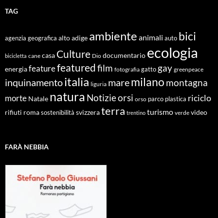
TAG
ambiente
bici
animali
alto adige
agenzia geografica
auto
ecologia
Culture
documentario
casa
cane
Dio
bicicletta
featured
film
gay
feature
energia
fotografia
gatto
greenpeace
italia
milano
inquinamento
mare
montagna
liguria
natura
Notizie
orsi
riciclo
morte
Natale
orso
parco
plastica
terra
turismo
roma
svizzera
video
rifiuti
sostenibilità
verde
trentino
FARÀ NEBBIA