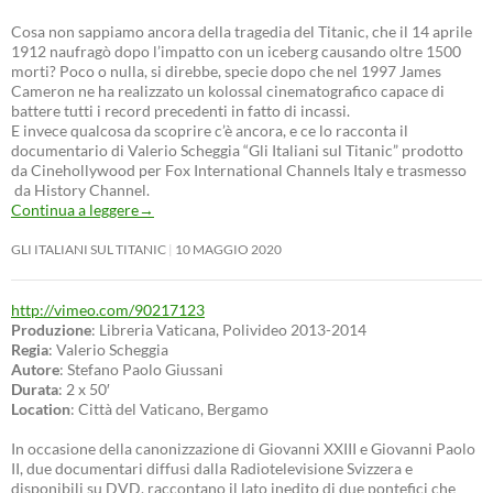
Cosa non sappiamo ancora della tragedia del Titanic, che il 14 aprile
1912 naufragò dopo l’impatto con un iceberg causando oltre 1500
morti? Poco o nulla, si direbbe, specie dopo che nel 1997 James
Cameron ne ha realizzato un kolossal cinematografico capace di
battere tutti i record precedenti in fatto di incassi.
E invece qualcosa da scoprire c’è ancora, e ce lo racconta il
documentario di Valerio Scheggia “Gli Italiani sul Titanic” prodotto
da Cinehollywood per Fox International Channels Italy e trasmesso
da History Channel.
Continua a leggere
→
GLI ITALIANI SUL TITANIC
10 MAGGIO 2020
http://vimeo.com/90217123
Produzione
: Libreria Vaticana, Polivideo 2013-2014
Regia
: Valerio Scheggia
Autore
: Stefano Paolo Giussani
Durata
: 2 x 50′
Location
: Città del Vaticano, Bergamo
In occasione della canonizzazione di Giovanni XXIII e Giovanni Paolo
II, due documentari diffusi dalla Radiotelevisione Svizzera e
disponibili su DVD, raccontano il lato inedito di due pontefici che