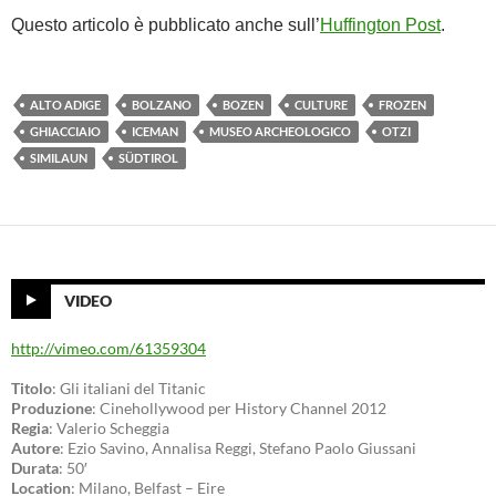
Questo articolo è pubblicato anche sull’
Huffington Post
.
ALTO ADIGE
BOLZANO
BOZEN
CULTURE
FROZEN
GHIACCIAIO
ICEMAN
MUSEO ARCHEOLOGICO
OTZI
SIMILAUN
SÜDTIROL
VIDEO
http://vimeo.com/61359304
Titolo
: Gli italiani del Titanic
Produzione
: Cinehollywood per History Channel 2012
Regia
: Valerio Scheggia
Autore
: Ezio Savino, Annalisa Reggi, Stefano Paolo Giussani
Durata
: 50′
Location
: Milano, Belfast – Eire