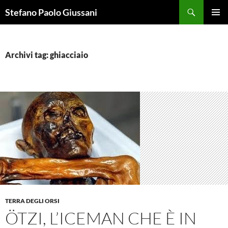
Vai
Cerca
Stefano Paolo Giussani
al
MENU
contenuto
PRINCI
Archivi tag: ghiacciaio
TERRA DEGLI ORSI
ÖTZI, L’ICEMAN CHE È IN