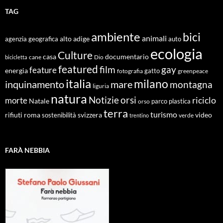
TAG
ambiente
bici
animali
alto adige
agenzia geografica
auto
ecologia
Culture
documentario
casa
cane
Dio
bicicletta
featured
film
gay
feature
energia
fotografia
gatto
greenpeace
italia
milano
inquinamento
mare
montagna
liguria
natura
Notizie
orsi
riciclo
morte
Natale
orso
parco
plastica
terra
turismo
roma
svizzera
video
rifiuti
sostenibilità
verde
trentino
FARÀ NEBBIA