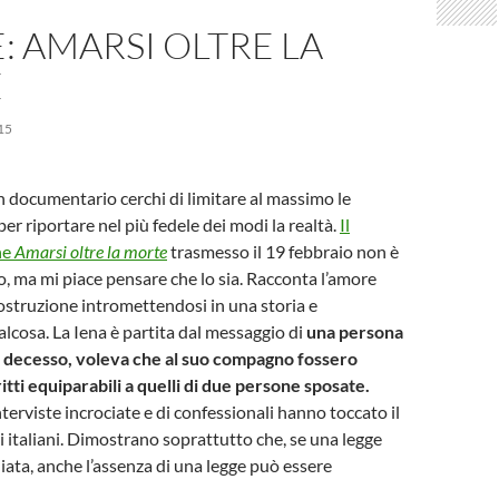
E: AMARSI OLTRE LA
E
15
 documentario cerchi di limitare al massimo le
er riportare nel più fedele dei modi la realtà.
Il
ne
Amarsi oltre la morte
trasmesso il 19 febbraio non è
 ma mi piace pensare che lo sia. Racconta l’amore
ostruzione intromettendosi in una storia e
cosa. La Iena è partita dal messaggio di
una persona
l decesso, voleva che al suo compagno fossero
ritti equiparabili a quelli di due persone sposate.
terviste incrociate e di confessionali hanno toccato il
i italiani. Dimostrano soprattutto che, se una legge
iata, anche l’assenza di una legge può essere