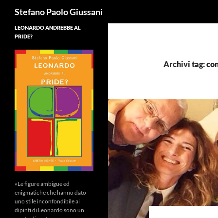
Cerca
Stefano Paolo Giussani
LEONARDO ANDREBBE AL
PRIDE?
Archivi tag: c
«Le figure ambigue ed
enigmatiche che hanno dato
uno stile inconfondibile ai
dipinti di Leonardo sono un