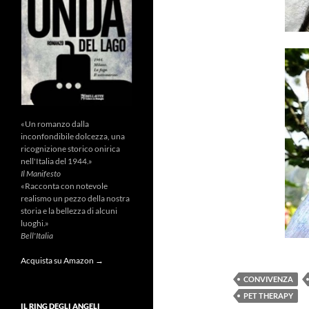
«Un romanzo dalla
inconfondibile dolcezza, una
ricognizione storico onirica
nell'Italia del 1944.»
Il Manifesto
«Racconta con notevole
realismo un pezzo della nostra
storia e la bellezza di alcuni
luoghi.»
Bell'Italia
Acquista su Amazon →
CONVIVENZA
PET THERAPY
IL RING DEGLI ANGELI