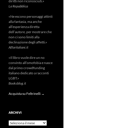
diritti non riconosciuti.»
La Repubblica
«Ne escono personaggi attinti
alla fantasia, ma anche
all’esperienza diretta
dell’autore, per mostrare che
non ci sono limiti alla
declinazione degli affetti.»
Affaritaliani.it
«Il libro vuole dire un no
convinto all’omofobia e nasce
dal primo crowdfunding
italiano dedicato a racconti
LGBT.»
Booksblog.it
Acquista su Feltrinelli →
ARCHIVI
Archivi