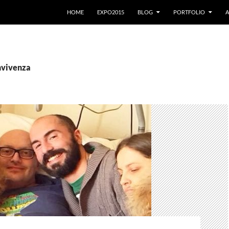
VAI AL CONTENUTO
HOME
EXPO2015
BLOG
PORTFOLIO
A
onvivenza