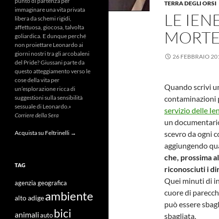
punto di partenza per
TERRA DEGLI ORSI
immaginare una vita privata
LE IEN
libera da schemi rigidi,
affettuosa, giocosa, talvolta
MORT
goliardica. E dunque perché
non proiettare Leonardo ai
giorni nostri tra gli arcobaleni
26 FEBBRAIO 20
del Pride? Giussani parte da
questo atteggiamento verso le
cose della vita per
Quando scrivi un
un’esplorazione ricca di
contaminazioni p
suggestioni sulla sensibilità
sessuale di Leonardo.»
servizio delle Ie
Corriere della Sera
un documentario,
scevro da ogni c
Acquista su Feltrinelli →
aggiungendo qual
che, prossima a
TAG
riconosciuti i di
Quei minuti di in
agenzia geografica
cuore di parecch
ambiente
alto adige
può essere sbagl
bici
animali
sbagliata.
auto