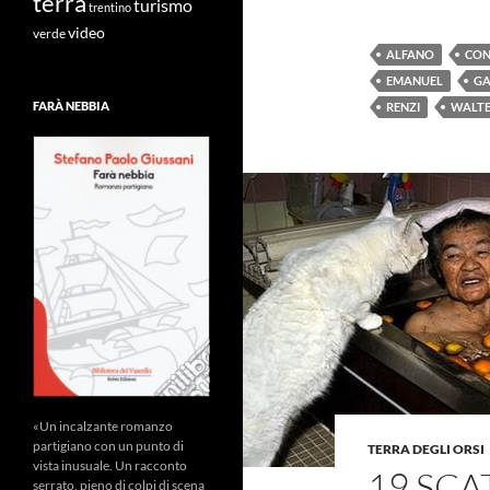
terra
turismo
trentino
video
verde
ALFANO
CON
EMANUEL
GA
FARÀ NEBBIA
RENZI
WALT
«Un incalzante romanzo
partigiano con un punto di
TERRA DEGLI ORSI
vista inusuale. Un racconto
19 SCA
serrato, pieno di colpi di scena