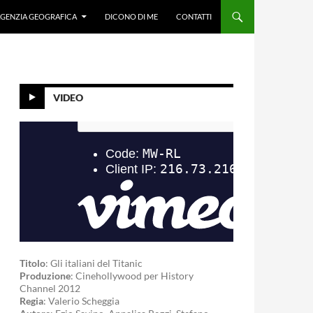
GENZIA GEOGRAFICA
DICONO DI ME
CONTATTI
VIDEO
Titolo
: Gli italiani del Titanic
Produzione
: Cinehollywood per History
Channel 2012
Regia
: Valerio Scheggia