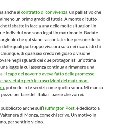
nna anche al
contratto di convivenza
, un palliativo che
almeno un primo grado di tutela. A monte di tutto
a che ti sbatte in faccia una delle molte situazioni in
e individui non sono legati in matrimonio. Badate
marginale che qui siano raccontate due persone dello
 delle quali purtroppo viva ora solo nei ricordi di chi
 chiunque, di qualsiasi credo religioso o visione
rovare negli sguardi dei due protagonisti un’ottima
 una legge la cui assenza continua a rimanere una
ia.
Il capo del governo aveva fatto delle promesse
ice ha vietato però le trascrizioni dei matrimoni
ero
, poi vedo in tv servizi come quello sopra. Mi manca
ezzo per fare dell’Italia il paese che vorrei.
 pubblicato anche sull’
Huffington Post
, è dedicato a
alter era di Monza, come chi scrive. Un motivo in
uno, per sentirlo vicino.