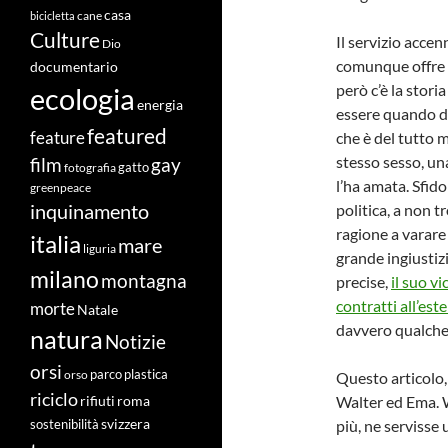
casa
cane
bicicletta
Culture
Il servizio acce
Dio
comunque offre 
documentario
però c’è la stori
ecologia
energia
essere quando du
featured
feature
che è del tutto 
stesso sesso, una
film
gay
fotografia
gatto
l’ha amata. Sfido
greenpeace
inquinamento
politica, a non t
ragione a varare
italia
mare
liguria
grande ingiustiz
milano
montagna
precise,
il suo v
contratti all’est
morte
Natale
davvero qualche p
natura
Notizie
orsi
orso
parco
plastica
Questo articolo,
riciclo
Walter ed Ema. W
roma
rifiuti
svizzera
più, ne servisse 
sostenibilità