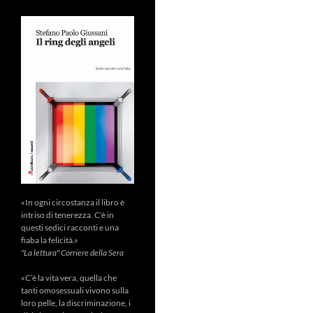
«In ogni circostanza il libro è
intriso di tenerezza. C'è in
questi sedici racconti e una
fiaba la felicità.»
"La lettura" Corriere della Sera
«C’è la vita vera, quella che
tanti omosessuali vivono sulla
loro pelle, la discriminazione, i