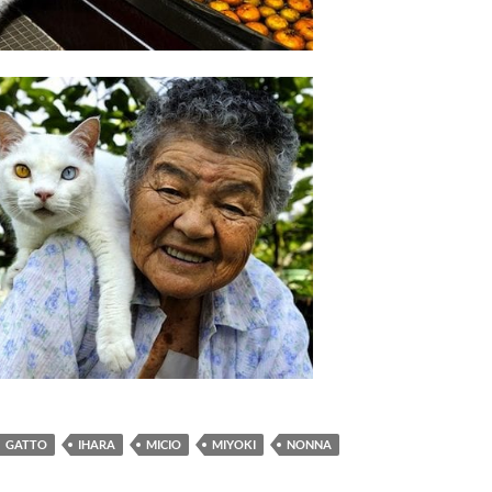
GATTO
IHARA
MICIO
MIYOKI
NONNA