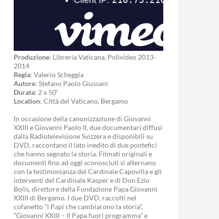
Produzione
: Libreria Vaticana, Polivideo 2013-
2014
Regia
: Valerio Scheggia
Autore
: Stefano Paolo Giussani
Durata
: 2 x 50′
Location
: Città del Vaticano, Bergamo
In occasione della canonizzazione di Giovanni
XXIII e Giovanni Paolo II, due documentari diffusi
dalla Radiotelevisione Svizzera e disponibili su
DVD, raccontano il lato inedito di due pontefici
che hanno segnato la storia. Filmati originali e
documenti fino ad oggi sconosciuti si alternano
con la testimonianza del Cardinale Capovilla e gli
interventi del Cardinale Kasper e di Don Ezio
Bolis, direttore della Fondazione Papa Giovanni
XXIII di Bergamo. I due DVD, raccolti nel
cofanetto “I Papi che cambiarono la storia”,
“Giovanni XXIII – Il Papa fuori programma” e