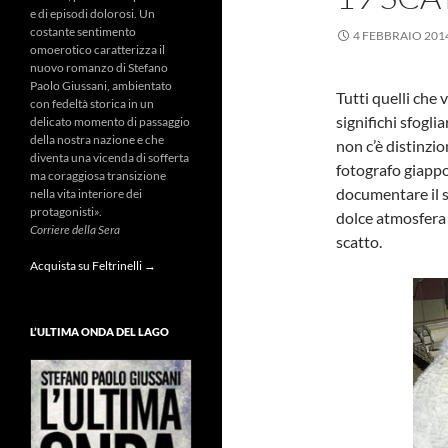
e di episodi dolorosi. Un
costante sentimento
4 FEBBRAIO 201
omoerotico caratterizza il
nuovo romanzo di Stefano
Paolo Giussani, ambientato
Tutti quelli che
con fedeltà storica in un
significhi sfogl
delicato momento di passaggio
della nostra nazione e che
non c’è distinzio
diventa una vicenda di sofferta
fotografo giappo
ma coraggiosa transizione
documentare il 
nella vita interiore dei
protagonisti».
dolce atmosfera 
Corriere della Sera
scatto.
Acquista su Feltrinelli →
L’ULTIMA ONDA DEL LAGO