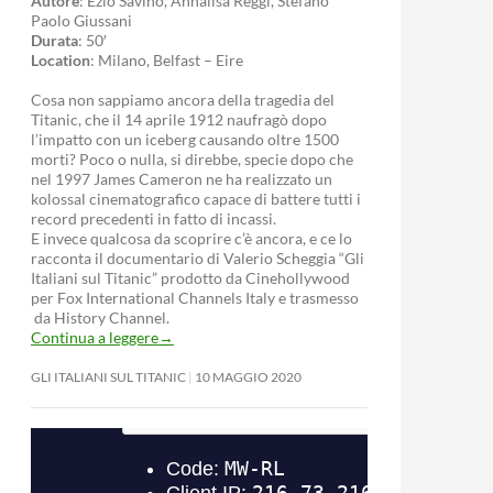
Autore
: Ezio Savino, Annalisa Reggi, Stefano
Paolo Giussani
Durata
: 50′
Location
: Milano, Belfast – Eire
Cosa non sappiamo ancora della tragedia del
Titanic, che il 14 aprile 1912 naufragò dopo
l’impatto con un iceberg causando oltre 1500
morti? Poco o nulla, si direbbe, specie dopo che
nel 1997 James Cameron ne ha realizzato un
kolossal cinematografico capace di battere tutti i
record precedenti in fatto di incassi.
E invece qualcosa da scoprire c’è ancora, e ce lo
racconta il documentario di Valerio Scheggia “Gli
Italiani sul Titanic” prodotto da Cinehollywood
per Fox International Channels Italy e trasmesso
da History Channel.
Continua a leggere
→
GLI ITALIANI SUL TITANIC
10 MAGGIO 2020