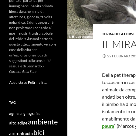
punto di partenza per
immaginare una vita privata
libera da schemi rigidi,
affettuosa, giocosa, talvolta
goliardica. E dunque perché
non proiettare Leonardo ai
giorni nostri tra gli arcobaleni
TERRA DEGLI ORSI
del Pride? Giussani parte da
IL MI
questo atteggiamento verso le
cose della vita per
un’esplorazione ricca di
22 FEBBRAIO 20
suggestioni sulla sensibilità
sessuale di Leonardo.»
Corriere della Sera
Della pet thera
toccasana in casi
Acquista su Feltrinelli →
animale da compa
andati ben oltre
TAG
il bimbo ha dimo
isolamento in u
agenzia geografica
amabilmente da F
ambiente
alto adige
paura
” (Marcos 
bici
animali
auto