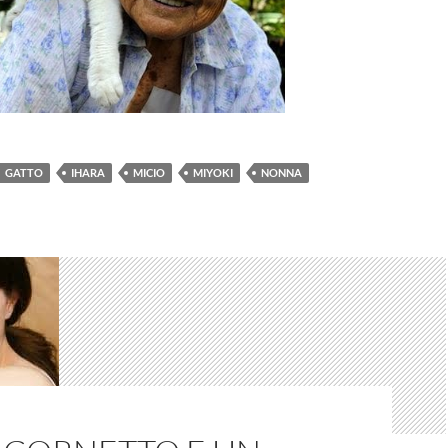
GATTO
IHARA
MICIO
MIYOKI
NONNA