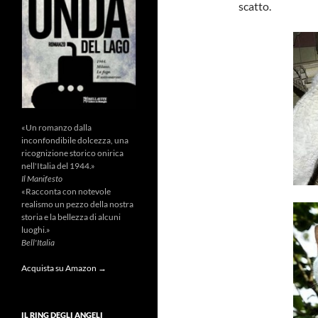
scatto.
«Un romanzo dalla
inconfondibile dolcezza, una
ricognizione storico onirica
nell'Italia del 1944.»
Il Manifesto
«Racconta con notevole
realismo un pezzo della nostra
storia e la bellezza di alcuni
luoghi.»
Bell'Italia
Acquista su Amazon →
IL RING DEGLI ANGELI