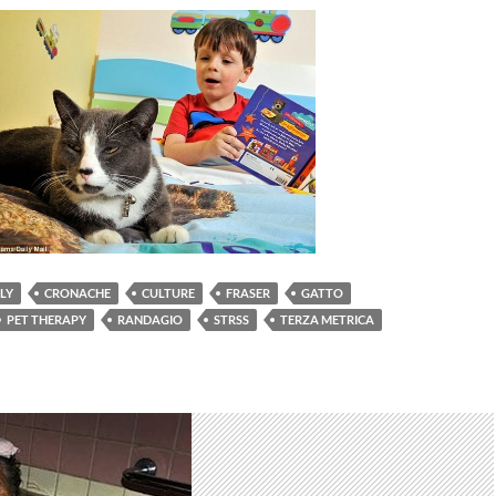
LLY
CRONACHE
CULTURE
FRASER
GATTO
PET THERAPY
RANDAGIO
STRSS
TERZA METRICA