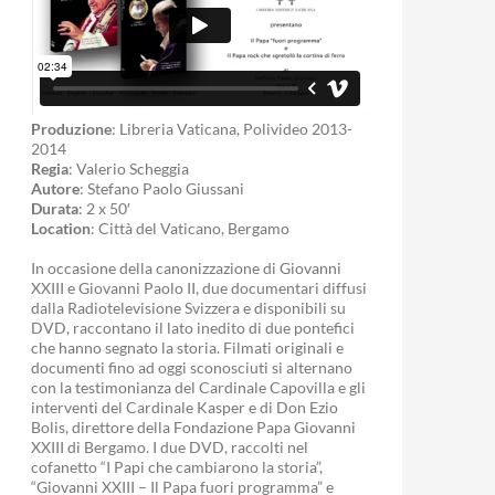
Produzione
: Libreria Vaticana, Polivideo 2013-
2014
Regia
: Valerio Scheggia
Autore
: Stefano Paolo Giussani
Durata
: 2 x 50′
Location
: Città del Vaticano, Bergamo
In occasione della canonizzazione di Giovanni
XXIII e Giovanni Paolo II, due documentari diffusi
dalla Radiotelevisione Svizzera e disponibili su
DVD, raccontano il lato inedito di due pontefici
che hanno segnato la storia. Filmati originali e
documenti fino ad oggi sconosciuti si alternano
con la testimonianza del Cardinale Capovilla e gli
interventi del Cardinale Kasper e di Don Ezio
Bolis, direttore della Fondazione Papa Giovanni
XXIII di Bergamo. I due DVD, raccolti nel
cofanetto “I Papi che cambiarono la storia”,
“Giovanni XXIII – Il Papa fuori programma” e