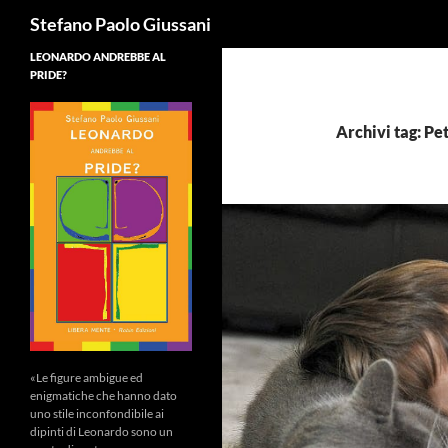
Cerca
Stefano Paolo Giussani
LEONARDO ANDREBBE AL
PRIDE?
Archivi tag: Pe
«Le figure ambigue ed
enigmatiche che hanno dato
uno stile inconfondibile ai
dipinti di Leonardo sono un