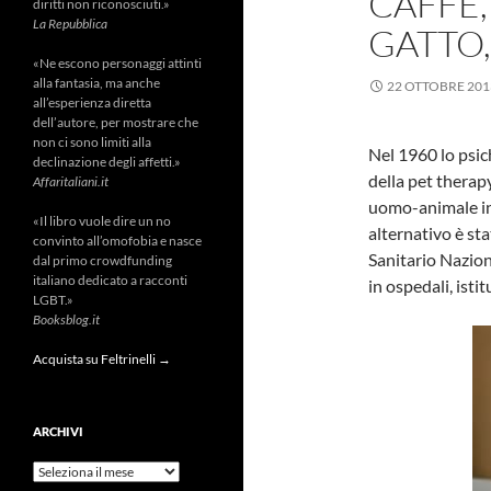
CAFFÈ,
diritti non riconosciuti.»
La Repubblica
GATTO,
«Ne escono personaggi attinti
alla fantasia, ma anche
22 OTTOBRE 201
all’esperienza diretta
dell’autore, per mostrare che
non ci sono limiti alla
Nel 1960 lo psich
declinazione degli affetti.»
della pet therap
Affaritaliani.it
uomo-animale in
«Il libro vuole dire un no
alternativo è st
convinto all’omofobia e nasce
Sanitario Nazion
dal primo crowdfunding
italiano dedicato a racconti
in ospedali, istit
LGBT.»
Booksblog.it
Acquista su Feltrinelli →
ARCHIVI
Archivi