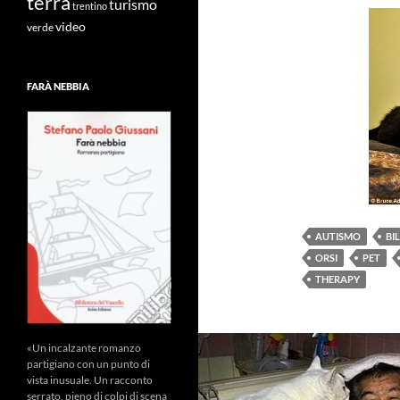
terra
turismo
trentino
video
verde
FARÀ NEBBIA
AUTISMO
BI
ORSI
PET
THERAPY
«Un incalzante romanzo
partigiano con un punto di
vista inusuale. Un racconto
serrato, pieno di colpi di scena