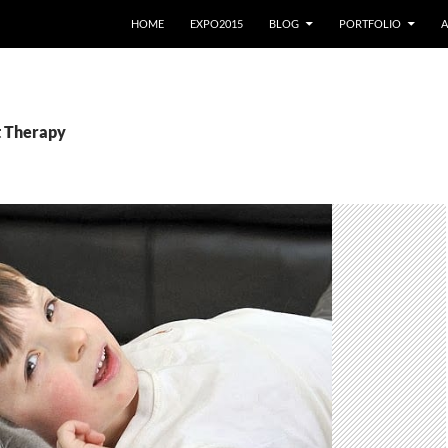
VAI AL CONTENUTO
HOME
EXPO2015
BLOG
PORTFOLIO
A
t Therapy