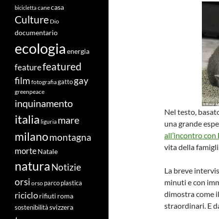
casa
cane
bicicletta
Culture
Dio
documentario
ecologia
energia
featured
feature
film
gay
fotografia
gatto
greenpeace
inquinamento
Nel testo, basato
italia
mare
liguria
una grande esper
milano
all’incontro con 
montagna
vita della famigli
morte
Natale
natura
Notizie
La breve intervi
orsi
minuti e con imm
orso
parco
plastica
dimostra come il
riciclo
roma
rifiuti
straordinari. E 
svizzera
sostenibilità