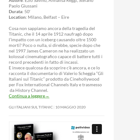
Autore
: Ezio Savino, Annalisa Reggi, Stefano
Paolo Giussani
Durata
: 50′
Location
: Milano, Belfast – Eire
Cosa non sappiamo ancora della tragedia del
Titanic, che il 14 aprile 1912 naufragò dopo
l’impatto con un iceberg causando oltre 1500
morti? Poco o nulla, si direbbe, specie dopo che
nel 1997 James Cameron ne ha realizzato un
kolossal cinematografico capace di battere tutti i
record precedenti in fatto di incassi.
E invece qualcosa da scoprire c’è ancora, e ce lo
racconta il documentario di Valerio Scheggia “Gli
Italiani sul Titanic” prodotto da Cinehollywood
per Fox International Channels Italy e trasmesso
da History Channel.
Continua a leggere
→
GLI ITALIANI SUL TITANIC
10 MAGGIO 2020