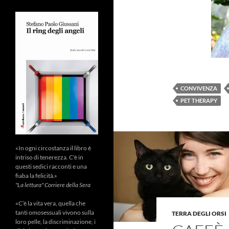
CONVIVENZA
PET THERAPY
«In ogni circostanza il libro è
intriso di tenerezza. C'è in
questi sedici racconti e una
fiaba la felicità.»
"La lettura" Corriere della Sera
«C’è la vita vera, quella che
tanti omosessuali vivono sulla
TERRA DEGLI ORSI
loro pelle, la discriminazione, i