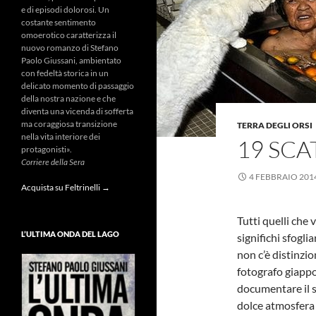
e di episodi dolorosi. Un
costante sentimento
omoerotico caratterizza il
nuovo romanzo di Stefano
Paolo Giussani, ambientato
con fedeltà storica in un
delicato momento di passaggio
della nostra nazione e che
diventa una vicenda di sofferta
ma coraggiosa transizione
TERRA DEGLI ORSI
nella vita interiore dei
19 SCA
protagonisti».
Corriere della Sera
4 FEBBRAIO 201
Acquista su Feltrinelli →
Tutti quelli che
L’ULTIMA ONDA DEL LAGO
significhi sfogl
non c’è distinzio
fotografo giappo
documentare il 
dolce atmosfera 