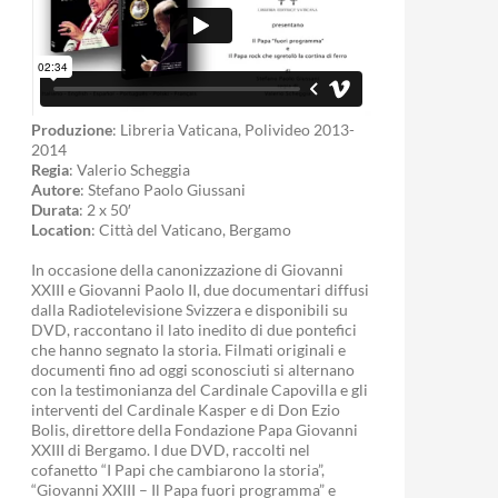
Produzione
: Libreria Vaticana, Polivideo 2013-
2014
Regia
: Valerio Scheggia
Autore
: Stefano Paolo Giussani
Durata
: 2 x 50′
Location
: Città del Vaticano, Bergamo
In occasione della canonizzazione di Giovanni
XXIII e Giovanni Paolo II, due documentari diffusi
dalla Radiotelevisione Svizzera e disponibili su
DVD, raccontano il lato inedito di due pontefici
che hanno segnato la storia. Filmati originali e
documenti fino ad oggi sconosciuti si alternano
con la testimonianza del Cardinale Capovilla e gli
interventi del Cardinale Kasper e di Don Ezio
Bolis, direttore della Fondazione Papa Giovanni
XXIII di Bergamo. I due DVD, raccolti nel
cofanetto “I Papi che cambiarono la storia”,
“Giovanni XXIII – Il Papa fuori programma” e