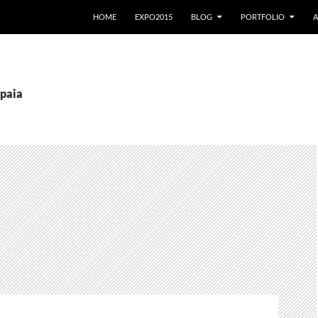
VAI AL CONTENUTO
HOME
EXPO2015
BLOG
PORTFOLIO
A
spaia