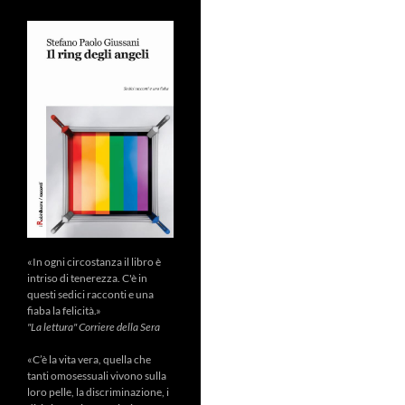
«In ogni circostanza il libro è
intriso di tenerezza. C'è in
questi sedici racconti e una
fiaba la felicità.»
"La lettura" Corriere della Sera
«C’è la vita vera, quella che
tanti omosessuali vivono sulla
loro pelle, la discriminazione, i