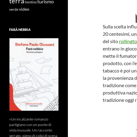
terra
turismo
trentino
video
verde
Sulla scelta infl
FARÀ NEBBIA
20 centesimi, un
del sito
rollingt
entrano in gioco 
mette il fumator
prodotto, con l’e
tabacco è poi un
la provenienza d
tradizione come 
produttiva nazio
tradizione oggi 
«Un incalzante romanzo
partigiano con un punto di
vista inusuale. Un racconto
serrato, pieno di colpi di scena