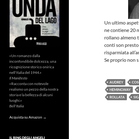
Un ultimo aspett
ne contiene 20 m
rollano almeno tr
conti son presto 
risparmiata all’
«Un romanzo dalla
Se proprio non si
inconfondibile dolcezza, una
ricognizione storico onirica
nell'Italia del 1944.»
Il Manifesto
AUDREY
COS
«Racconta con notevole
realismo un pezzo della nostra
HEMINGWAY
storia e la bellezza di alcuni
ROLLATA
SI
luoghi.»
Bell'Italia
Acquista su Amazon →
IL RING DEGLI ANGELI