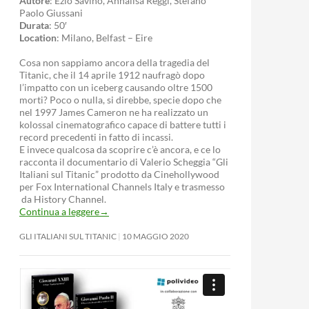
Autore
: Ezio Savino, Annalisa Reggi, Stefano
Paolo Giussani
Durata
: 50′
Location
: Milano, Belfast – Eire
Cosa non sappiamo ancora della tragedia del
Titanic, che il 14 aprile 1912 naufragò dopo
l’impatto con un iceberg causando oltre 1500
morti? Poco o nulla, si direbbe, specie dopo che
nel 1997 James Cameron ne ha realizzato un
kolossal cinematografico capace di battere tutti i
record precedenti in fatto di incassi.
E invece qualcosa da scoprire c’è ancora, e ce lo
racconta il documentario di Valerio Scheggia “Gli
Italiani sul Titanic” prodotto da Cinehollywood
per Fox International Channels Italy e trasmesso
da History Channel.
Continua a leggere
→
GLI ITALIANI SUL TITANIC
10 MAGGIO 2020