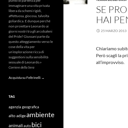
punto di partenza per
SE PRO
immaginare una vita privata
libera da schemi rigidi,
HAI PE
affettuosa, giocosa, talvolta
goliardica. E dunque perché
non proiettare Leonardo ai
25 MARZO 2013
giorni nostri tra gli arcobaleni
del Pride? Giussani parte da
questo atteggiamento verso le
cose della vita per
Chiariamo subito
un’esplorazione ricca di
Però scagli la pr
suggestioni sulla sensibilità
all’improvviso.
sessuale di Leonardo.»
Corriere della Sera
Acquista su Feltrinelli →
TAG
agenzia geografica
ambiente
alto adige
bici
animali
auto