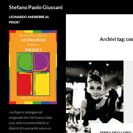
Cerca
Stefano Paolo Giussani
LEONARDO ANDREBBE AL
PRIDE?
Archivi tag: co
«Le figure ambigue ed
enigmatiche che hanno dato
uno stile inconfondibile ai
dipinti di Leonardo sono un
TERRA DEGLI ORSI