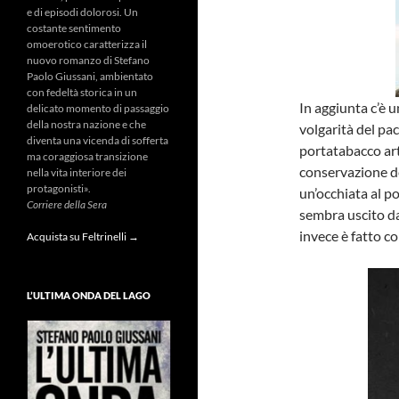
e di episodi dolorosi. Un
costante sentimento
omoerotico caratterizza il
nuovo romanzo di Stefano
Paolo Giussani, ambientato
con fedeltà storica in un
In aggiunta c’è u
delicato momento di passaggio
della nostra nazione e che
volgarità del pa
diventa una vicenda di sofferta
portatabacco art
ma coraggiosa transizione
conservazione de
nella vita interiore dei
protagonisti».
un’occhiata al 
Corriere della Sera
sembra uscito da
invece è fatto con
Acquista su Feltrinelli →
L’ULTIMA ONDA DEL LAGO