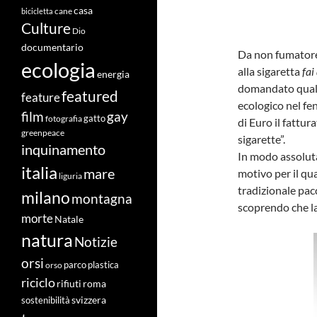
casa
cane
bicicletta
Culture
Dio
documentario
Da non fumatore,
ecologia
alla sigaretta
fai
energia
domandato quali 
featured
feature
ecologico nel f
film
gay
fotografia
gatto
di Euro il fattu
greenpeace
sigarette”.
inquinamento
In modo assolutam
italia
mare
motivo per il qu
liguria
tradizionale pacc
milano
montagna
scoprendo che la
morte
Natale
natura
Notizie
orsi
orso
parco
plastica
riciclo
roma
rifiuti
svizzera
sostenibilità