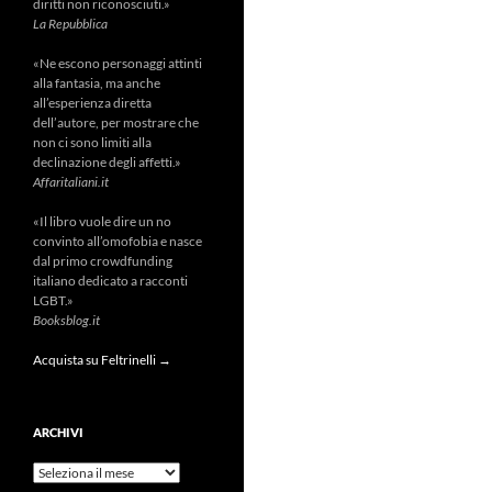
diritti non riconosciuti.»
La Repubblica
«Ne escono personaggi attinti
alla fantasia, ma anche
all’esperienza diretta
dell’autore, per mostrare che
non ci sono limiti alla
declinazione degli affetti.»
Affaritaliani.it
«Il libro vuole dire un no
convinto all’omofobia e nasce
dal primo crowdfunding
italiano dedicato a racconti
LGBT.»
Booksblog.it
Acquista su Feltrinelli →
ARCHIVI
Archivi