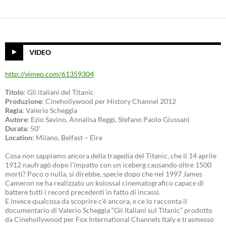
VIDEO
http://vimeo.com/61359304
Titolo
: Gli italiani del Titanic
Produzione
: Cinehollywood per History Channel 2012
Regia
: Valerio Scheggia
Autore
: Ezio Savino, Annalisa Reggi, Stefano Paolo Giussani
Durata
: 50′
Location
: Milano, Belfast – Eire
Cosa non sappiamo ancora della tragedia del Titanic, che il 14 aprile
1912 naufragò dopo l’impatto con un iceberg causando oltre 1500
morti? Poco o nulla, si direbbe, specie dopo che nel 1997 James
Cameron ne ha realizzato un kolossal cinematografico capace di
battere tutti i record precedenti in fatto di incassi.
E invece qualcosa da scoprire c’è ancora, e ce lo racconta il
documentario di Valerio Scheggia “Gli Italiani sul Titanic” prodotto
da Cinehollywood per Fox International Channels Italy e trasmesso