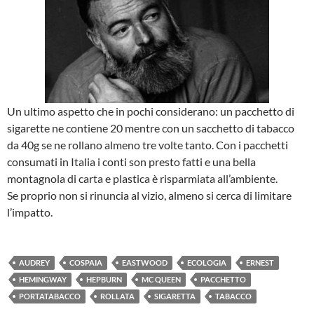
Un ultimo aspetto che in pochi considerano: un pacchetto di
sigarette ne contiene 20 mentre con un sacchetto di tabacco
da 40g se ne rollano almeno tre volte tanto. Con i pacchetti
consumati in Italia i conti son presto fatti e una bella
montagnola di carta e plastica è risparmiata all’ambiente.
Se proprio non si rinuncia al vizio, almeno si cerca di limitare
l’impatto.
AUDREY
COSPAIA
EASTWOOD
ECOLOGIA
ERNEST
HEMINGWAY
HEPBURN
MC QUEEN
PACCHETTO
PORTATABACCO
ROLLATA
SIGARETTA
TABACCO