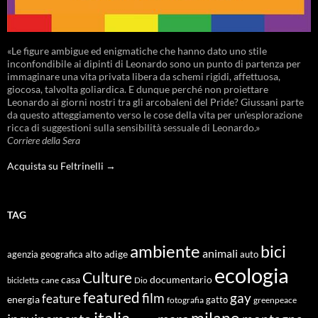
«Le figure ambigue ed enigmatiche che hanno dato uno stile
inconfondibile ai dipinti di Leonardo sono un punto di partenza per
immaginare una vita privata libera da schemi rigidi, affettuosa,
giocosa, talvolta goliardica. E dunque perché non proiettare
Leonardo ai giorni nostri tra gli arcobaleni del Pride? Giussani parte
da questo atteggiamento verso le cose della vita per un’esplorazione
ricca di suggestioni sulla sensibilità sessuale di Leonardo.»
Corriere della Sera
Acquista su Feltrinelli →
TAG
ambiente
bici
animali
alto adige
agenzia geografica
auto
ecologia
Culture
documentario
casa
cane
Dio
bicicletta
featured
film
gay
feature
energia
fotografia
gatto
greenpeace
italia
milano