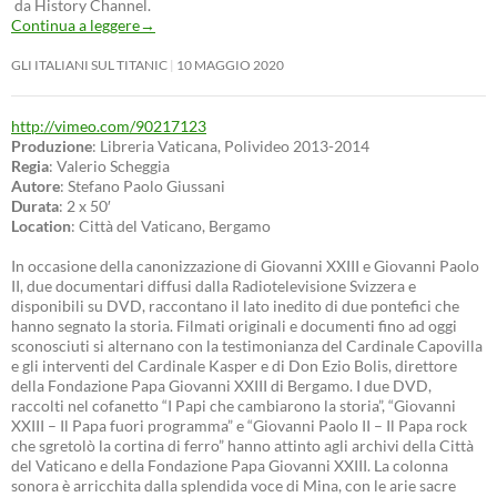
da History Channel.
Continua a leggere
→
GLI ITALIANI SUL TITANIC
10 MAGGIO 2020
http://vimeo.com/90217123
Produzione
: Libreria Vaticana, Polivideo 2013-2014
Regia
: Valerio Scheggia
Autore
: Stefano Paolo Giussani
Durata
: 2 x 50′
Location
: Città del Vaticano, Bergamo
In occasione della canonizzazione di Giovanni XXIII e Giovanni Paolo
II, due documentari diffusi dalla Radiotelevisione Svizzera e
disponibili su DVD, raccontano il lato inedito di due pontefici che
hanno segnato la storia. Filmati originali e documenti fino ad oggi
sconosciuti si alternano con la testimonianza del Cardinale Capovilla
e gli interventi del Cardinale Kasper e di Don Ezio Bolis, direttore
della Fondazione Papa Giovanni XXIII di Bergamo. I due DVD,
raccolti nel cofanetto “I Papi che cambiarono la storia”, “Giovanni
XXIII – Il Papa fuori programma” e “Giovanni Paolo II – Il Papa rock
che sgretolò la cortina di ferro” hanno attinto agli archivi della Città
del Vaticano e della Fondazione Papa Giovanni XXIII. La colonna
sonora è arricchita dalla splendida voce di Mina, con le arie sacre