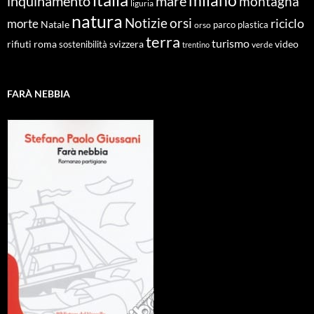
inquinamento
mare
montagna
liguria
natura
Notizie
orsi
riciclo
morte
Natale
orso
parco
plastica
terra
turismo
roma
svizzera
video
rifiuti
sostenibilità
verde
trentino
FARÀ NEBBIA