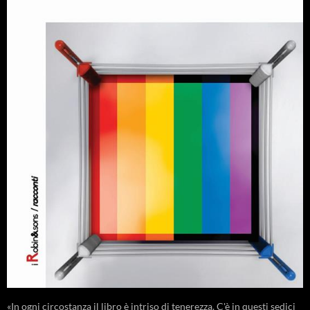
«In ogni circostanza il libro è intriso di tenerezza. C'è in questi sedici