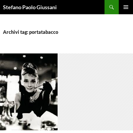
Vai
Cerca
Stefano Paolo Giussani
al
MENU
contenuto
PRINCI
Archivi tag: portatabacco