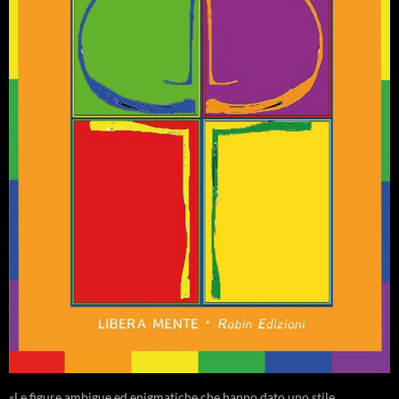
«Le figure ambigue ed enigmatiche che hanno dato uno stile