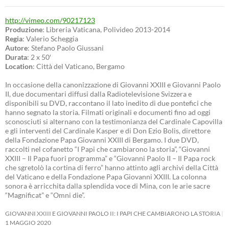
http://vimeo.com/90217123
Produzione
: Libreria Vaticana, Polivideo 2013-2014
Regia
: Valerio Scheggia
Autore
: Stefano Paolo Giussani
Durata
: 2 x 50′
Location
: Città del Vaticano, Bergamo
In occasione della canonizzazione di Giovanni XXIII e Giovanni Paolo
II, due documentari diffusi dalla Radiotelevisione Svizzera e
disponibili su DVD, raccontano il lato inedito di due pontefici che
hanno segnato la storia. Filmati originali e documenti fino ad oggi
sconosciuti si alternano con la testimonianza del Cardinale Capovilla
e gli interventi del Cardinale Kasper e di Don Ezio Bolis, direttore
della Fondazione Papa Giovanni XXIII di Bergamo. I due DVD,
raccolti nel cofanetto “I Papi che cambiarono la storia”, “Giovanni
XXIII – Il Papa fuori programma” e “Giovanni Paolo II – Il Papa rock
che sgretolò la cortina di ferro” hanno attinto agli archivi della Città
del Vaticano e della Fondazione Papa Giovanni XXIII. La colonna
sonora è arricchita dalla splendida voce di Mina, con le arie sacre
“Magnificat” e “Omni die”.
GIOVANNI XXIII E GIOVANNI PAOLO II: I PAPI CHE CAMBIARONO LA STORIA
1 MAGGIO 2020