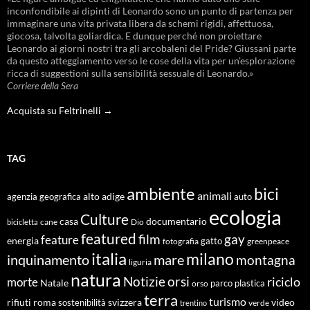
inconfondibile ai dipinti di Leonardo sono un punto di partenza per
immaginare una vita privata libera da schemi rigidi, affettuosa,
giocosa, talvolta goliardica. E dunque perché non proiettare
Leonardo ai giorni nostri tra gli arcobaleni del Pride? Giussani parte
da questo atteggiamento verso le cose della vita per un’esplorazione
ricca di suggestioni sulla sensibilità sessuale di Leonardo.»
Corriere della Sera
Acquista su Feltrinelli →
TAG
ambiente
bici
animali
alto adige
agenzia geografica
auto
ecologia
Culture
documentario
casa
cane
Dio
bicicletta
featured
film
gay
feature
energia
fotografia
gatto
greenpeace
italia
milano
inquinamento
mare
montagna
liguria
natura
Notizie
orsi
riciclo
morte
Natale
orso
parco
plastica
terra
turismo
roma
svizzera
video
rifiuti
sostenibilità
verde
trentino