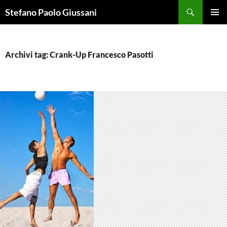
Vai
Cerca
Stefano Paolo Giussani
al
MENU
contenuto
PRINCI
Archivi tag: Crank-Up Francesco Pasotti