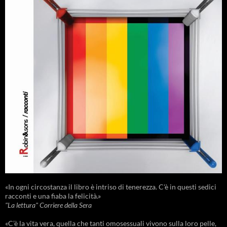
«In ogni circostanza il libro è intriso di tenerezza. C'è in questi sedici
racconti e una fiaba la felicità.»
"La lettura" Corriere della Sera
«C’è la vita vera, quella che tanti omosessuali vivono sulla loro pelle,