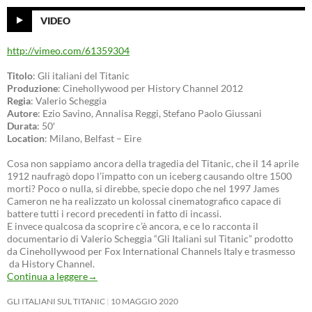
VIDEO
http://vimeo.com/61359304
Titolo
: Gli italiani del Titanic
Produzione
: Cinehollywood per History Channel 2012
Regia
: Valerio Scheggia
Autore
: Ezio Savino, Annalisa Reggi, Stefano Paolo Giussani
Durata
: 50′
Location
: Milano, Belfast – Eire
Cosa non sappiamo ancora della tragedia del Titanic, che il 14 aprile
1912 naufragò dopo l’impatto con un iceberg causando oltre 1500
morti? Poco o nulla, si direbbe, specie dopo che nel 1997 James
Cameron ne ha realizzato un kolossal cinematografico capace di
battere tutti i record precedenti in fatto di incassi.
E invece qualcosa da scoprire c’è ancora, e ce lo racconta il
documentario di Valerio Scheggia “Gli Italiani sul Titanic” prodotto
da Cinehollywood per Fox International Channels Italy e trasmesso
da History Channel.
Continua a leggere
→
GLI ITALIANI SUL TITANIC
10 MAGGIO 2020