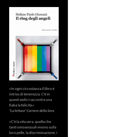
«In ogni circostanza il libro è
intriso di tenerezza. C'è in
questi sedici racconti e una
fiaba la felicità.»
"La lettura" Corriere della Sera
«C’è la vita vera, quella che
tanti omosessuali vivono sulla
loro pelle, la discriminazione, i