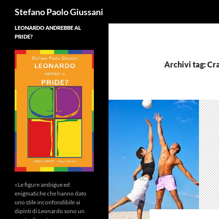
Cerca
Stefano Paolo Giussani
LEONARDO ANDREBBE AL
PRIDE?
Archivi tag: C
«Le figure ambigue ed
enigmatiche che hanno dato
uno stile inconfondibile ai
dipinti di Leonardo sono un