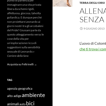
punto di partenza per
TERRA DEGLI ORSI
immaginare una vita privata
ALLENA
libera da schemi rigidi,
affettuosa, giocosa, talvolta
SENZA 
goliardica. E dunque perché
non proiettare Leonardo ai
giorni nostri tra gli arcobaleni
9 GIUGNO 2013
del Pride? Giussani parte da
questo atteggiamento verso le
cose della vita per
L’uovo di Colomb
un’esplorazione ricca di
suggestioni sulla sensibilità
che ti trova i c
sessuale di Leonardo.»
Corriere della Sera
Acquista su Feltrinelli →
TAG
agenzia geografica
ambiente
alto adige
bici
animali
auto