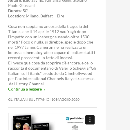
Autore
: Ezio Savino, Annalisa Reggi, Stefano
Paolo Giussani
Durata
: 50′
Location
: Milano, Belfast – Eire
Cosa non sappiamo ancora della tragedia del
Titanic, che il 14 aprile 1912 naufragò dopo
l’impatto con un iceberg causando oltre 1500
morti? Poco o nulla, si direbbe, specie dopo che
nel 1997 James Cameron ne ha realizzato un
kolossal cinematografico capace di battere tutti i
record precedenti in fatto di incassi.
E invece qualcosa da scoprire c’è ancora, e ce lo
racconta il documentario di Valerio Scheggia “Gli
Italiani sul Titanic” prodotto da Cinehollywood
per Fox International Channels Italy e trasmesso
da History Channel.
Continua a leggere
→
GLI ITALIANI SUL TITANIC
10 MAGGIO 2020