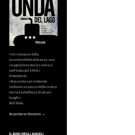
«Un romanzo dalla
inconfondibile dolcezza, una
ricognizione storico onirica
nell'Italia del 1944.»
Il Manifesto
«Racconta con notevole
realismo un pezzo della nostra
storia e la bellezza di alcuni
luoghi.»
Bell'Italia
Acquista su Amazon →
IL RING DEGLI ANGELI