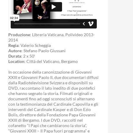
Produzione
: Libreria Vaticana, Polivideo 2013-
2014
Regia
: Valerio Scheggia
Autore
: Stefano Paolo Giussani
Durata
: 2 x 50′
Location
: Città del Vaticano, Bergamo
In occasione della canonizzazione di Giovanni
XXIII e Giovanni Paolo II, due documentari diffusi
dalla Radiotelevisione Svizzera e disponibili su
DVD, raccontano il lato inedito di due pontefici
che hanno segnato la storia. Filmati originali e
documenti fino ad oggi sconosciuti si alternano
con la testimonianza del Cardinale Capovilla e gli
interventi del Cardinale Kasper e di Don Ezio
Bolis, direttore della Fondazione Papa Giovanni
XXIII di Bergamo. I due DVD, raccolti nel
cofanetto “I Papi che cambiarono la storia”,
“Giovanni XXIII – Il Papa fuori programma” e