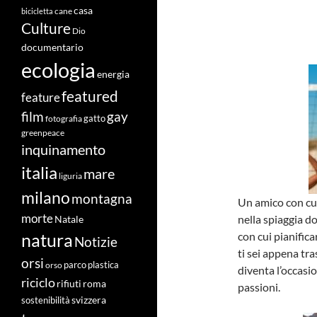
casa
cane
bicicletta
Culture
Dio
documentario
ecologia
energia
featured
feature
film
gay
fotografia
gatto
greenpeace
inquinamento
italia
mare
liguria
milano
montagna
Un amico con cui
morte
nella spiaggia d
Natale
con cui pianifica
natura
Notizie
ti sei appena tra
orsi
orso
parco
plastica
diventa l’occas
riciclo
roma
rifiuti
passioni.
svizzera
sostenibilità