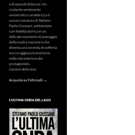
e di episodi dolorosi. Un
costante sentimento
omoerotico caratterizza il
nuovo romanzo di Stefano
Paolo Giussani, ambientato
con fedeltà storica in un
delicato momento di passaggio
della nostra nazione e che
diventa una vicenda di sofferta
ma coraggiosa transizione
nella vita interiore dei
protagonisti».
Corriere della Sera
Acquista su Feltrinelli →
L’ULTIMA ONDA DEL LAGO