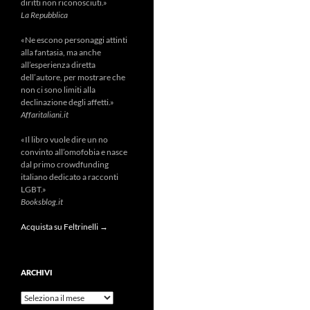
diritti non riconosciuti.»
La Repubblica
«Ne escono personaggi attinti
alla fantasia, ma anche
all’esperienza diretta
dell’autore, per mostrare che
non ci sono limiti alla
declinazione degli affetti.»
Affaritaliani.it
«Il libro vuole dire un no
convinto all’omofobia e nasce
dal primo crowdfunding
italiano dedicato a racconti
LGBT.»
Booksblog.it
Acquista su Feltrinelli →
ARCHIVI
Archivi