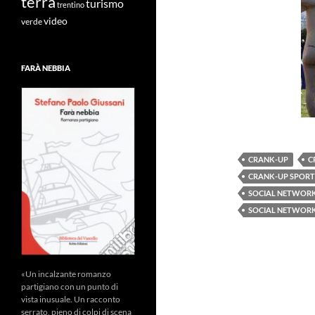
terra
turismo
trentino
video
verde
FARÀ NEBBIA
CRANK-UP
C
CRANK-UP SPORT
SOCIAL NETWOR
SOCIAL NETWOR
«Un incalzante romanzo
partigiano con un punto di
vista inusuale. Un racconto
serrato, pieno di colpi di scena