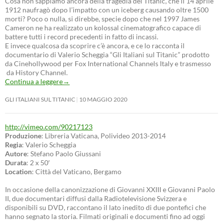
Cosa non sappiamo ancora della tragedia del Titanic, che il 14 aprile
1912 naufragò dopo l’impatto con un iceberg causando oltre 1500
morti? Poco o nulla, si direbbe, specie dopo che nel 1997 James
Cameron ne ha realizzato un kolossal cinematografico capace di
battere tutti i record precedenti in fatto di incassi.
E invece qualcosa da scoprire c’è ancora, e ce lo racconta il
documentario di Valerio Scheggia “Gli Italiani sul Titanic” prodotto
da Cinehollywood per Fox International Channels Italy e trasmesso
da History Channel.
Continua a leggere
→
GLI ITALIANI SUL TITANIC
10 MAGGIO 2020
http://vimeo.com/90217123
Produzione
: Libreria Vaticana, Polivideo 2013-2014
Regia
: Valerio Scheggia
Autore
: Stefano Paolo Giussani
Durata
: 2 x 50′
Location
: Città del Vaticano, Bergamo
In occasione della canonizzazione di Giovanni XXIII e Giovanni Paolo
II, due documentari diffusi dalla Radiotelevisione Svizzera e
disponibili su DVD, raccontano il lato inedito di due pontefici che
hanno segnato la storia. Filmati originali e documenti fino ad oggi