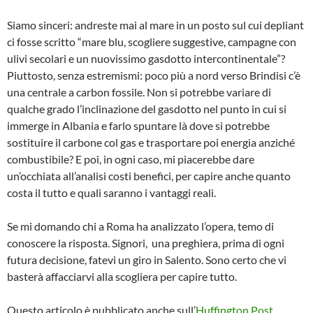
Siamo sinceri: andreste mai al mare in un posto sul cui depliant
ci fosse scritto “mare blu, scogliere suggestive, campagne con
ulivi secolari e un nuovissimo gasdotto intercontinentale”?
Piuttosto, senza estremismi: poco più a nord verso Brindisi c’è
una centrale a carbon fossile. Non si potrebbe variare di
qualche grado l’inclinazione del gasdotto nel punto in cui si
immerge in Albania e farlo spuntare là dove si potrebbe
sostituire il carbone col gas e trasportare poi energia anziché
combustibile? E poi, in ogni caso, mi piacerebbe dare
un’occhiata all’analisi costi benefici, per capire anche quanto
costa il tutto e quali saranno i vantaggi reali.
Se mi domando chi a Roma ha analizzato l’opera, temo di
conoscere la risposta. Signori, una preghiera, prima di ogni
futura decisione, fatevi un giro in Salento. Sono certo che vi
basterà affacciarvi alla scogliera per capire tutto.
Questo articolo è pubblicato anche sull’
Huffington Post
.