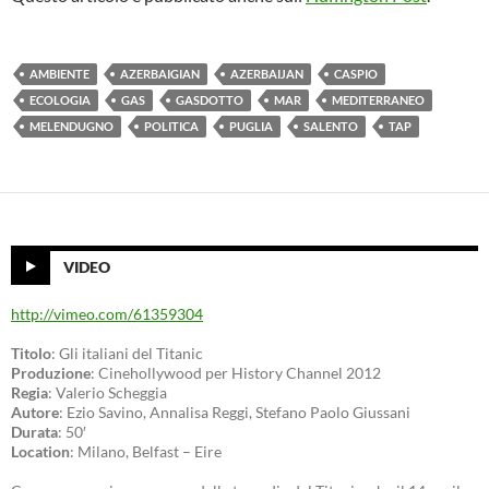
AMBIENTE
AZERBAIGIAN
AZERBAIJAN
CASPIO
ECOLOGIA
GAS
GASDOTTO
MAR
MEDITERRANEO
MELENDUGNO
POLITICA
PUGLIA
SALENTO
TAP
VIDEO
http://vimeo.com/61359304
Titolo
: Gli italiani del Titanic
Produzione
: Cinehollywood per History Channel 2012
Regia
: Valerio Scheggia
Autore
: Ezio Savino, Annalisa Reggi, Stefano Paolo Giussani
Durata
: 50′
Location
: Milano, Belfast – Eire