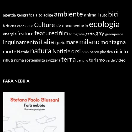
ambiente
bici
animali
alto adige
agenzia geografica
auto
ecologia
Culture
documentario
casa
cane
Dio
bicicletta
featured
film
gay
feature
energia
fotografia
gatto
greenpeace
italia
milano
inquinamento
mare
montagna
liguria
natura
Notizie
orsi
riciclo
morte
Natale
orso
parco
plastica
terra
turismo
roma
svizzera
video
rifiuti
sostenibilità
verde
trentino
FARÀ NEBBIA