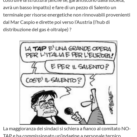
avrà un basso impatto) e fare di un pezzo di Salento un
terminale per risorse energetiche non rinnovabili provenienti
dal Mar Caspio e dirette poi verso l’Austria (l’hub di
distribuzione del gas è oltralpe) ?
La maggioranza dei sindaci si schiera a fianco al comitato NO-
TAP e ha commissionato un’indagine a personale tecnico