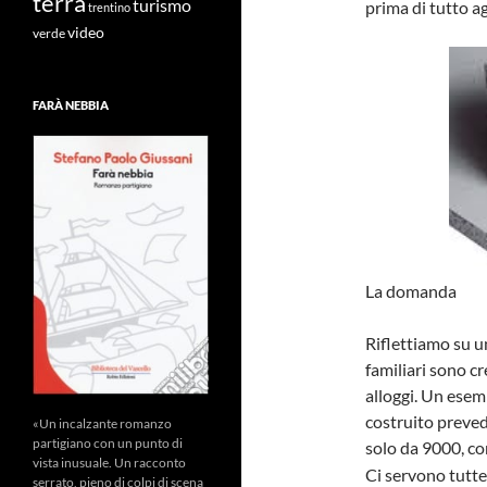
terra
turismo
prima di tutto a
trentino
video
verde
FARÀ NEBBIA
La domanda
Riflettiamo su u
familiari sono cre
alloggi. Un esem
costruito preve
«Un incalzante romanzo
partigiano con un punto di
solo da 9000, c
vista inusuale. Un racconto
Ci servono tutt
serrato, pieno di colpi di scena