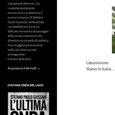
e di episodi dolorosi. Un
costante sentimento
omoerotico caratterizza il
nuovo romanzo di Stefano
Paolo Giussani, ambientato
con fedeltà storica in un
delicato momento di passaggio
della nostra nazione e che
diventa una vicenda di sofferta
ma coraggiosa transizione
nella vita interiore dei
protagonisti».
Corriere della Sera
L’abusivismo
Siamo in Italia…
Acquista su Feltrinelli →
L’ULTIMA ONDA DEL LAGO