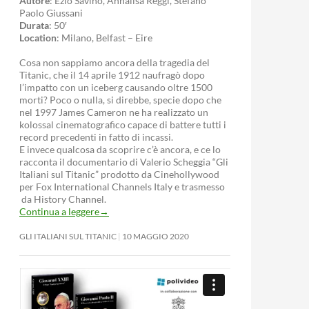
Autore
: Ezio Savino, Annalisa Reggi, Stefano
Paolo Giussani
Durata
: 50′
Location
: Milano, Belfast – Eire
Cosa non sappiamo ancora della tragedia del
Titanic, che il 14 aprile 1912 naufragò dopo
l’impatto con un iceberg causando oltre 1500
morti? Poco o nulla, si direbbe, specie dopo che
nel 1997 James Cameron ne ha realizzato un
kolossal cinematografico capace di battere tutti i
record precedenti in fatto di incassi.
E invece qualcosa da scoprire c’è ancora, e ce lo
racconta il documentario di Valerio Scheggia “Gli
Italiani sul Titanic” prodotto da Cinehollywood
per Fox International Channels Italy e trasmesso
da History Channel.
Continua a leggere
→
GLI ITALIANI SUL TITANIC
10 MAGGIO 2020