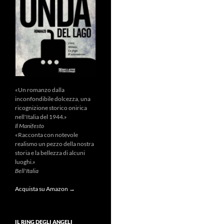
«Un romanzo dalla
inconfondibile dolcezza, una
ricognizione storico onirica
nell'Italia del 1944.»
Il Manifesto
«Racconta con notevole
realismo un pezzo della nostra
storia e la bellezza di alcuni
luoghi.»
Bell'Italia
Acquista su Amazon →
IL RING DEGLI ANGELI