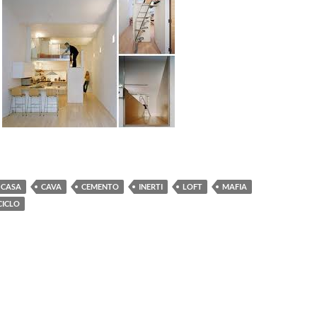
CASA
CAVA
CEMENTO
INERTI
LOFT
MAFIA
CICLO