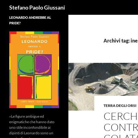
Cerca
Stefano Paolo Giussani
LEONARDO ANDREBBE AL
PRIDE?
Archivi tag: ine
TERRA DEGLI ORSI
CERCHI
«Le figure ambigue ed
enigmatiche che hanno dato
CONTR
uno stile inconfondibile ai
dipinti di Leonardo sono un