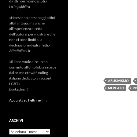
diritti non riconosciuti.»
La Repubblica
«Ne escono personaggi attinti
alla fantasia, ma anche
all’esperienza diretta
dell’autore, per mostrare che
non ci sono limiti alla
declinazione degli affetti.»
Affaritaliani.it
«Il libro vuole dire un no
convinto all’omofobia e nasce
dal primo crowdfunding
italiano dedicato a racconti
ABUSIVISMO
LGBT.»
MERCATO
RI
Booksblog.it
Acquista su Feltrinelli →
ARCHIVI
Archivi