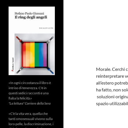
Morale. Cerchi c
reinterpretare 
all’estero potreb
«In ogni circostanza il libro è
intriso di tenerezza. C'è in
ha fatto, non so
questi sedici racconti e una
soluzioni origin
fiaba la felicità.»
spazio utilizzabil
"La lettura" Corriere della Sera
«C’è la vita vera, quella che
tanti omosessuali vivono sulla
loro pelle, la discriminazione, i