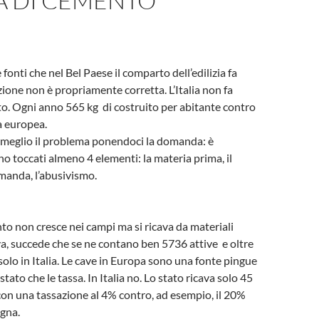
A DI CEMENTO
 fonti che nel Bel Paese il comparto dell’edilizia fa
zione non è propriamente corretta. L’Italia non fa
o. Ogni anno 565 kg di costruito per abitante contro
a europea.
eglio il problema ponendoci la domanda: è
o toccati almeno 4 elementi: la materia prima, il
omanda, l’abusivismo.
to non cresce nei campi ma si ricava da materiali
ava, succede che se ne contano ben 5736 attive e oltre
olo in Italia. Le cave in Europa sono una fonte pingue
 stato che le tassa. In Italia no. Lo stato ricava solo 45
 con una tassazione al 4% contro, ad esempio, il 20%
gna.