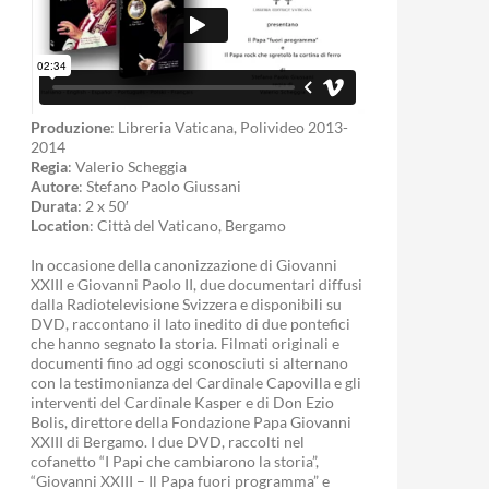
Produzione
: Libreria Vaticana, Polivideo 2013-
2014
Regia
: Valerio Scheggia
Autore
: Stefano Paolo Giussani
Durata
: 2 x 50′
Location
: Città del Vaticano, Bergamo
In occasione della canonizzazione di Giovanni
XXIII e Giovanni Paolo II, due documentari diffusi
dalla Radiotelevisione Svizzera e disponibili su
DVD, raccontano il lato inedito di due pontefici
che hanno segnato la storia. Filmati originali e
documenti fino ad oggi sconosciuti si alternano
con la testimonianza del Cardinale Capovilla e gli
interventi del Cardinale Kasper e di Don Ezio
Bolis, direttore della Fondazione Papa Giovanni
XXIII di Bergamo. I due DVD, raccolti nel
cofanetto “I Papi che cambiarono la storia”,
“Giovanni XXIII – Il Papa fuori programma” e