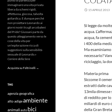
COLAT
punto di partenza per
immaginare una vita privata
libera da schemi rigidi,
15 APRILE 2013
affettuosa, giocosa, talvolta
goliardica. E dunque perché
non proiettare Leonardo ai
Si legge da molte
giorni nostri tra gli arcobaleni
acqua. L’afferma
del Pride? Giussani parte da
questo atteggiamento verso le
acqua, fa cement
cose della vita per
i 400 della medi
un’esplorazione ricca di
Ma esaminiamo m
suggestioni sulla sensibilità
sessuale di Leonardo.»
necessario? Vann
Corriere della Sera
riciclaggio, la d
Acquista su Feltrinelli →
Materia prima
Siccome il cemen
TAG
estratti dalle c
13mila dimesse s
agenzia geografica
di reddito per lo
ambiente
alto adige
miliardi di euro
bici
della Gran Breta
animali
auto