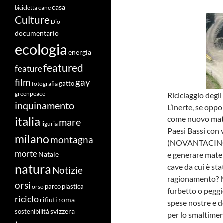
casa
cane
bicicletta
Culture
Dio
documentario
ecologia
energia
featured
feature
film
gay
fotografia
gatto
greenpeace
Riciclaggio degli 
inquinamento
L’inerte, se opp
come nuovo mate
italia
mare
liguria
Paesi Bassi con v
milano
montagna
(NOVANTACINQUE
morte
e generare mater
Natale
cave da cui è sta
natura
Notizie
ragionamento? 
orsi
orso
parco
plastica
furbetto o peggi
riciclo
roma
rifiuti
spese nostre e d
svizzera
sostenibilità
per lo smaltime