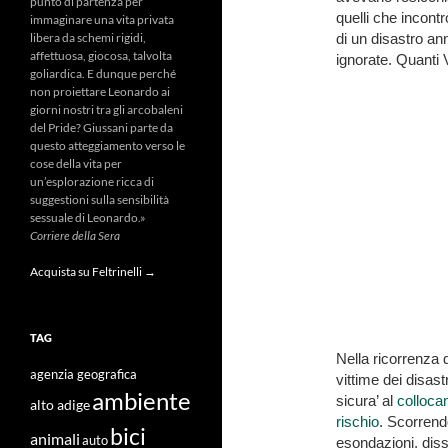
punto di partenza per
quelli che incontr
immaginare una vita privata
di un disastro an
libera da schemi rigidi,
affettuosa, giocosa, talvolta
ignorate. Quanti 
goliardica. E dunque perché
non proiettare Leonardo ai
giorni nostri tra gli arcobaleni
del Pride? Giussani parte da
questo atteggiamento verso le
cose della vita per
un’esplorazione ricca di
suggestioni sulla sensibilità
sessuale di Leonardo.»
Corriere della Sera
Acquista su Feltrinelli →
TAG
Nella ricorrenza 
agenzia geografica
vittime dei disast
ambiente
sicura’ al
collocam
alto adige
rischio
. Scorrendo
bici
animali
auto
esondazioni, diss