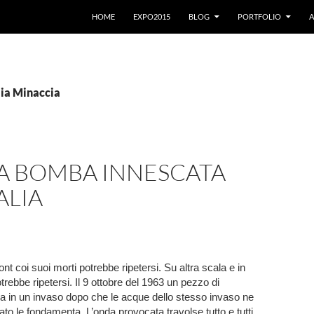
VAI AL CONTENUTO
HOME
EXPO2015
BLOG
PORTFOLIO
A
alia Minaccia
NA BOMBA INNESCATA
ALIA
jont coi suoi morti potrebbe ripetersi. Su altra scala e in
otrebbe ripetersi. Il 9 ottobre del 1963 un pezzo di
a in un invaso dopo che le acque dello stesso invaso ne
to le fondamenta. L’onda provocata travolse tutto e tutti