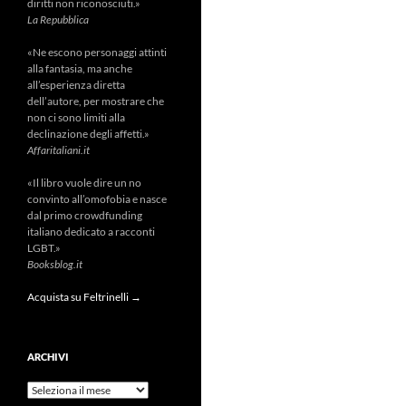
diritti non riconosciuti.»
La Repubblica
«Ne escono personaggi attinti
alla fantasia, ma anche
all’esperienza diretta
dell’autore, per mostrare che
non ci sono limiti alla
declinazione degli affetti.»
Affaritaliani.it
«Il libro vuole dire un no
convinto all’omofobia e nasce
dal primo crowdfunding
italiano dedicato a racconti
LGBT.»
Booksblog.it
Acquista su Feltrinelli →
ARCHIVI
Archivi