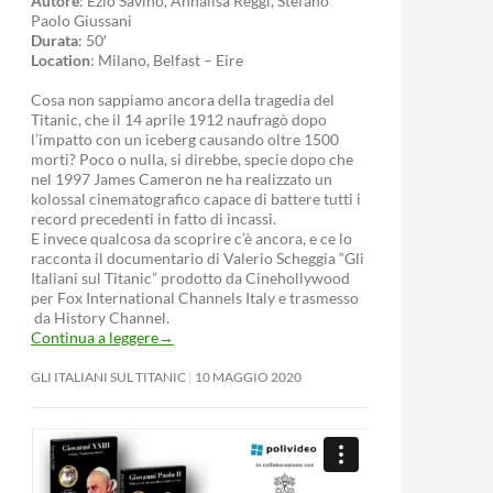
Autore
: Ezio Savino, Annalisa Reggi, Stefano
Paolo Giussani
Durata
: 50′
Location
: Milano, Belfast – Eire
Cosa non sappiamo ancora della tragedia del
Titanic, che il 14 aprile 1912 naufragò dopo
l’impatto con un iceberg causando oltre 1500
morti? Poco o nulla, si direbbe, specie dopo che
nel 1997 James Cameron ne ha realizzato un
kolossal cinematografico capace di battere tutti i
record precedenti in fatto di incassi.
E invece qualcosa da scoprire c’è ancora, e ce lo
racconta il documentario di Valerio Scheggia “Gli
Italiani sul Titanic” prodotto da Cinehollywood
per Fox International Channels Italy e trasmesso
da History Channel.
Continua a leggere
→
GLI ITALIANI SUL TITANIC
10 MAGGIO 2020