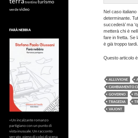
terra
turismo
trentino
video
verde
Nel caso italiano
determinante. Tu
succederà’ ma ‘q
FARÀ NEBBIA
metterà chi è nell
fare in fretta. Se
è già troppo tardi.
Questo articolo è
ALLUVIONE
CAMBIAMENTO CL
GOVERNO
IT
TRAGEDIA
T
VAJONT
«Un incalzante romanzo
partigiano con un punto di
vista inusuale. Un racconto
serrato, pieno di colpi di scena