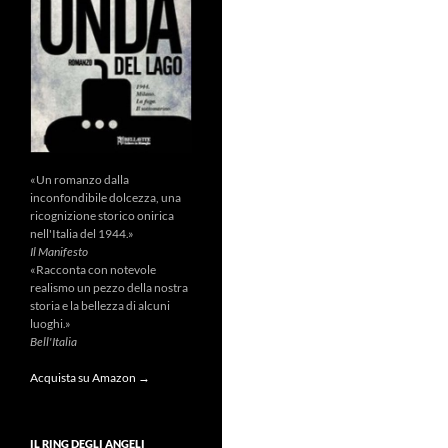
«Un romanzo dalla
inconfondibile dolcezza, una
ricognizione storico onirica
nell'Italia del 1944.»
Il Manifesto
«Racconta con notevole
realismo un pezzo della nostra
storia e la bellezza di alcuni
luoghi.»
Bell'Italia
Acquista su Amazon →
IL RING DEGLI ANGELI