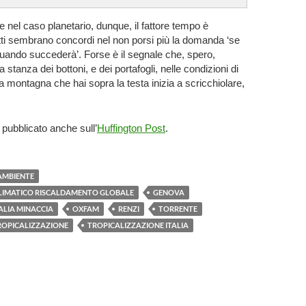
 e nel caso planetario, dunque, il fattore tempo è
tti sembrano concordi nel non porsi più la domanda ‘se
uando succederà’. Forse è il segnale che, spero,
a stanza dei bottoni, e dei portafogli, nelle condizioni di
 la montagna che hai sopra la testa inizia a scricchiolare,
 pubblicato anche sull’
Huffington Post
.
AMBIENTE
IMATICO RISCALDAMENTO GLOBALE
GENOVA
ALIA MINACCIA
OXFAM
RENZI
TORRENTE
ROPICALIZZAZIONE
TROPICALIZZAZIONE ITALIA