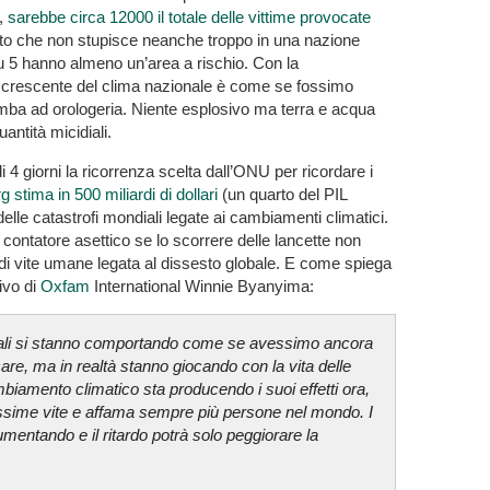
o,
sarebbe circa 12000 il totale delle vittime provocate
ato che non stupisce neanche troppo in una nazione
 5 hanno almeno un’area a rischio. Con la
e crescente del clima nazionale è come se fossimo
mba ad orologeria. Niente esplosivo ma terra e acqua
antità micidiali.
i 4 giorni la ricorrenza scelta dall’ONU per ricordare i
 stima in 500 miliardi di dollari
(un quarto del PIL
 delle catastrofi mondiali legate ai cambiamenti climatici.
n contatore asettico se lo scorrere delle lancette non
di vite umane legata al dissesto globale. E come spiega
tivo di
Oxfam
International Winnie Byanyima:
iali si stanno comportando come se avessimo ancora
are, ma in realtà stanno giocando con la vita delle
biamento climatico sta producendo i suoi effetti ora,
issime vite e affama sempre più persone nel mondo. I
mentando e il ritardo potrà solo peggiorare la