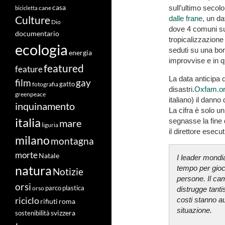
sull’ultimo secol
casa
cane
bicicletta
Culture
dalle frane
, un d
Dio
dove 4 comuni su
documentario
tropicalizzazion
ecologia
seduti su una bo
energia
improvvise e in qu
featured
feature
La data anticipa d
film
gay
fotografia
gatto
disastri.
Oxfam.org
greenpeace
italiano) il danno
inquinamento
La cifra è solo u
italia
segnasse la fine 
mare
liguria
il direttore esecu
milano
montagna
morte
Natale
I leader mond
natura
tempo per gioc
Notizie
persone. Il cam
orsi
orso
parco
plastica
distrugge tant
riciclo
costi stanno au
roma
rifiuti
situazione.
svizzera
sostenibilità