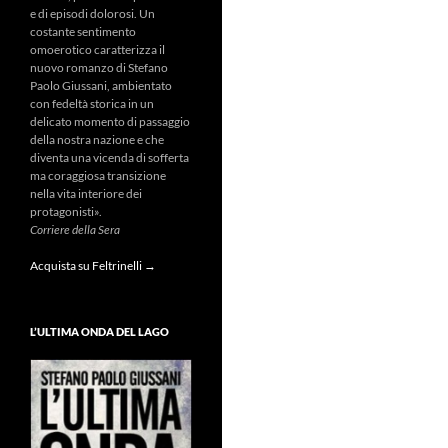
e di episodi dolorosi. Un
costante sentimento
omoerotico caratterizza il
nuovo romanzo di Stefano
Paolo Giussani, ambientato
con fedeltà storica in un
delicato momento di passaggio
della nostra nazione e che
diventa una vicenda di sofferta
ma coraggiosa transizione
nella vita interiore dei
protagonisti».
Corriere della Sera
Acquista su Feltrinelli →
L’ULTIMA ONDA DEL LAGO