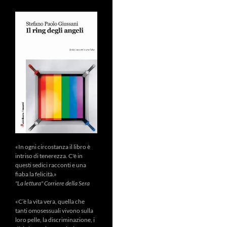
«In ogni circostanza il libro è
intriso di tenerezza. C'è in
questi sedici racconti e una
fiaba la felicità.»
"La lettura" Corriere della Sera
«C’è la vita vera, quella che
tanti omosessuali vivono sulla
loro pelle, la discriminazione, i