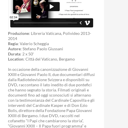
Produzione
: Libreria Vaticana, Polivideo 2013-
2014
Regia
: Valerio Scheggia
Autore
: Stefano Paolo Giussani
Durata
: 2 x 50′
Location
: Città del Vaticano, Bergamo
In occasione della canonizzazione di Giovanni
XXIII e Giovanni Paolo II, due documentari diffusi
dalla Radiotelevisione Svizzera e disponibili su
DVD, raccontano il lato inedito di due pontefici
che hanno segnato la storia. Filmati originali e
documenti fino ad oggi sconosciuti si alternano
con la testimonianza del Cardinale Capovilla e gli
interventi del Cardinale Kasper e di Don Ezio
Bolis, direttore della Fondazione Papa Giovanni
XXIII di Bergamo. I due DVD, raccolti nel
cofanetto “I Papi che cambiarono la storia”,
“Giovanni XXIII – Il Papa fuori programma” e