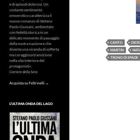
e di episodi dolorosi. Un
costante sentimento
omoerotico caratterizza il
nuovo romanzo di Stefano
Paolo Giussani, ambientato
con fedeltà storica in un
delicato momento di passaggio
CANTO
DICK
della nostra nazione e che
diventa una vicenda di sofferta
MARTIN
NAT
ma coraggiosa transizione
TRONO DI SPADE
nella vita interiore dei
protagonisti».
Corriere della Sera
Acquista su Feltrinelli →
L’ULTIMA ONDA DEL LAGO