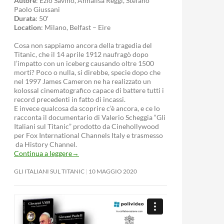
Autore
: Ezio Savino, Annalisa Reggi, Stefano
Paolo Giussani
Durata
: 50′
Location
: Milano, Belfast – Eire
Cosa non sappiamo ancora della tragedia del
Titanic, che il 14 aprile 1912 naufragò dopo
l’impatto con un iceberg causando oltre 1500
morti? Poco o nulla, si direbbe, specie dopo che
nel 1997 James Cameron ne ha realizzato un
kolossal cinematografico capace di battere tutti i
record precedenti in fatto di incassi.
E invece qualcosa da scoprire c’è ancora, e ce lo
racconta il documentario di Valerio Scheggia “Gli
Italiani sul Titanic” prodotto da Cinehollywood
per Fox International Channels Italy e trasmesso
da History Channel.
Continua a leggere
→
GLI ITALIANI SUL TITANIC
10 MAGGIO 2020