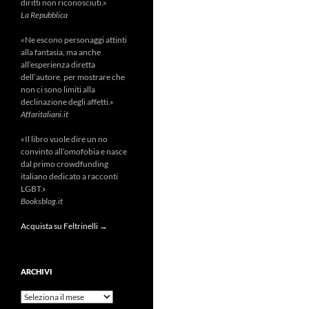
diritti non riconosciuti.»
La Repubblica
«Ne escono personaggi attinti
alla fantasia, ma anche
all’esperienza diretta
dell’autore, per mostrare che
non ci sono limiti alla
declinazione degli affetti.»
Affaritaliani.it
«Il libro vuole dire un no
convinto all’omofobia e nasce
dal primo crowdfunding
italiano dedicato a racconti
LGBT.»
Booksblog.it
Acquista su Feltrinelli →
ARCHIVI
Archivi