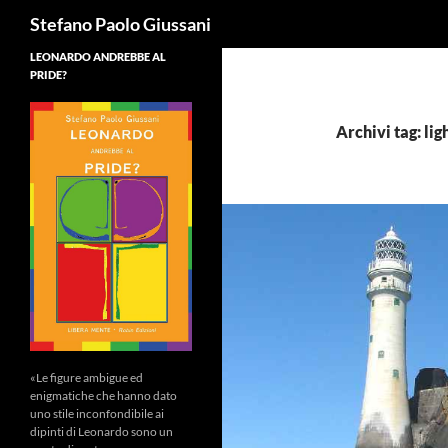
Cerca
Stefano Paolo Giussani
LEONARDO ANDREBBE AL
PRIDE?
Archivi tag: lig
«Le figure ambigue ed
enigmatiche che hanno dato
uno stile inconfondibile ai
dipinti di Leonardo sono un