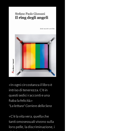
«In ogni circostanza il libro è
intriso di tenerezza. C'è in
questi sedici racconti e una
fiaba la felicità.»
"La lettura" Corriere della Sera
«C’è la vita vera, quella che
tanti omosessuali vivono sulla
loro pelle, la discriminazione, i