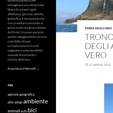
punto di partenza per
immaginare una vita privata
libera da schemi rigidi,
affettuosa, giocosa, talvolta
goliardica. E dunque perché
non proiettare Leonardo ai
giorni nostri tra gli arcobaleni
TERRA DEGLI ORSI
del Pride? Giussani parte da
TRONO 
questo atteggiamento verso le
cose della vita per
DEGLI 
un’esplorazione ricca di
suggestioni sulla sensibilità
VERO
sessuale di Leonardo.»
Corriere della Sera
27 APRILE 2013
Acquista su Feltrinelli →
TAG
agenzia geografica
ambiente
alto adige
bici
animali
auto