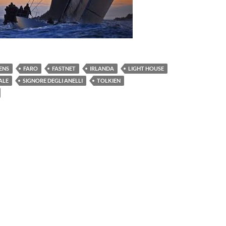
ENS
FARO
FASTNET
IRLANDA
LIGHT HOUSE
ALE
SIGNORE DEGLI ANELLI
TOLKIEN