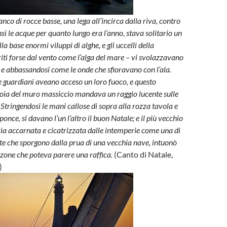
nco di rocce basse, una lega all’incirca dalla riva, contro
i le acque per quanto lungo era l’anno, stava solitario un
la base enormi viluppi di alghe, e gli uccelli della
iti forse dal vento come l’alga del mare – vi svolazzavano
 e abbassandosi come le onde che sfioravano con l’ala.
 guardiani aveano acceso un loro fuoco, e questo
itoia del muro massiccio mandava un raggio lucente sulle
Stringendosi le mani callose di sopra alla rozza tavola e
ponce, si davano l’un l’altro il buon Natale; e il più vecchio
ccia accarnata e cicatrizzata dalle intemperie come una di
pite che sporgono dalla prua di una vecchia nave, intuonò
zone che poteva parere una raffica.
(Canto di Natale,
)