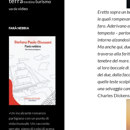
terra
turismo
trentino
video
verde
Eretto sopra un ba
le quali rompevans
faro. Aderivano al
FARÀ NEBBIA
tempesta – partor
intorno alzandosi
Ma anche qui, due
traverso alla fer
tenebre del mare. 
al loro boccale di 
dei due, dalla fa
quelle teste scol
una selvaggia can
Charles Dickens
«Un incalzante romanzo
partigiano con un punto di
vista inusuale. Un racconto
serrato, pieno di colpi di scena