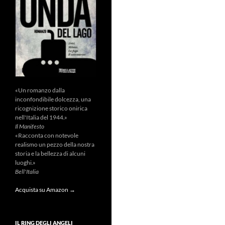
«Un romanzo dalla
inconfondibile dolcezza, una
ricognizione storico onirica
nell'Italia del 1944.»
Il Manifesto
«Racconta con notevole
realismo un pezzo della nostra
storia e la bellezza di alcuni
luoghi.»
Bell'Italia
Acquista su Amazon →
IL RING DEGLI ANGELI