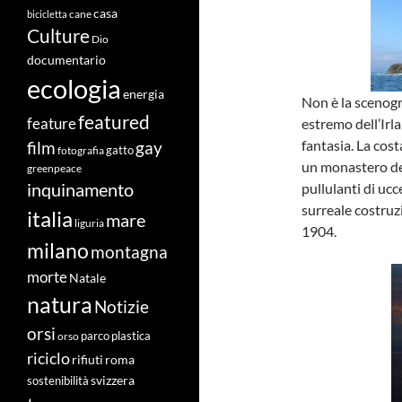
casa
cane
bicicletta
Culture
Dio
documentario
ecologia
energia
Non è la scenogra
featured
feature
estremo dell’Irl
fantasia. La cos
film
gay
fotografia
gatto
un monastero del 
greenpeace
inquinamento
pullulanti di ucc
surreale costruzi
italia
mare
liguria
1904.
milano
montagna
morte
Natale
natura
Notizie
orsi
orso
parco
plastica
riciclo
roma
rifiuti
svizzera
sostenibilità