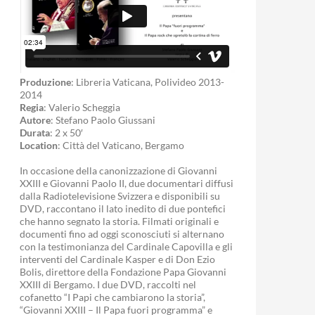
Produzione
: Libreria Vaticana, Polivideo 2013-
2014
Regia
: Valerio Scheggia
Autore
: Stefano Paolo Giussani
Durata
: 2 x 50′
Location
: Città del Vaticano, Bergamo
In occasione della canonizzazione di Giovanni
XXIII e Giovanni Paolo II, due documentari diffusi
dalla Radiotelevisione Svizzera e disponibili su
DVD, raccontano il lato inedito di due pontefici
che hanno segnato la storia. Filmati originali e
documenti fino ad oggi sconosciuti si alternano
con la testimonianza del Cardinale Capovilla e gli
interventi del Cardinale Kasper e di Don Ezio
Bolis, direttore della Fondazione Papa Giovanni
XXIII di Bergamo. I due DVD, raccolti nel
cofanetto “I Papi che cambiarono la storia”,
“Giovanni XXIII – Il Papa fuori programma” e