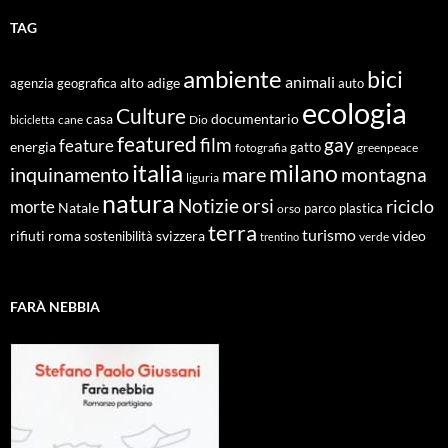
TAG
ambiente
bici
animali
alto adige
agenzia geografica
auto
ecologia
Culture
documentario
casa
cane
Dio
bicicletta
featured
film
gay
feature
energia
fotografia
gatto
greenpeace
italia
milano
inquinamento
mare
montagna
liguria
natura
Notizie
orsi
riciclo
morte
Natale
orso
parco
plastica
terra
turismo
roma
svizzera
video
rifiuti
sostenibilità
verde
trentino
FARÀ NEBBIA