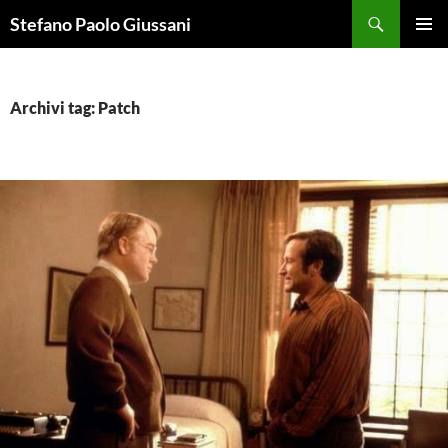
Vai
Cerca
Stefano Paolo Giussani
al
MENU
contenuto
PRINCI
Archivi tag: Patch