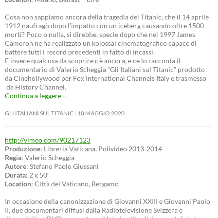
Cosa non sappiamo ancora della tragedia del Titanic, che il 14 aprile
1912 naufragò dopo l’impatto con un iceberg causando oltre 1500
morti? Poco o nulla, si direbbe, specie dopo che nel 1997 James
Cameron ne ha realizzato un kolossal cinematografico capace di
battere tutti i record precedenti in fatto di incassi.
E invece qualcosa da scoprire c’è ancora, e ce lo racconta il
documentario di Valerio Scheggia “Gli Italiani sul Titanic” prodotto
da Cinehollywood per Fox International Channels Italy e trasmesso
da History Channel.
Continua a leggere
→
GLI ITALIANI SUL TITANIC
10 MAGGIO 2020
http://vimeo.com/90217123
Produzione
: Libreria Vaticana, Polivideo 2013-2014
Regia
: Valerio Scheggia
Autore
: Stefano Paolo Giussani
Durata
: 2 x 50′
Location
: Città del Vaticano, Bergamo
In occasione della canonizzazione di Giovanni XXIII e Giovanni Paolo
II, due documentari diffusi dalla Radiotelevisione Svizzera e