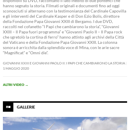
disponibili su DVD, raccontano il lato inedito di due pontefici che
hanno segnato la storia. Filmati originali e documenti fino ad oggi
sconosciuti si alternano con la testimonianza del Cardinale Capovilla
e gli interventi del Cardinale Kasper e di Don Ezio Bolis, direttore
della Fondazione Papa Giovanni XXIII di Bergamo. I due DVD,
raccolti nel cofanetto “I Papi che cambiarono la storia”, “Giovanni
XXIII – Il Papa fuori programma” e “Giovanni Paolo II – Il Papa rock
che sgretolò la cortina di ferro” hanno attinto agli archivi della Città
del Vaticano e della Fondazione Papa Giovanni XXIII. La colonna
sonora è arricchita dalla splendida voce di Mina, con le arie sacre
“Magnificat” e “Omni die”.
GIOVANNI XXIII E GIOVANNI PAOLO II: I PAPI CHE CAMBIARONO LA STORIA
1 MAGGIO 2020
ALTRI VIDEO
→
GALLERIE