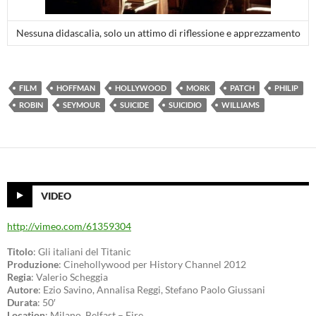
Nessuna didascalia, solo un attimo di riflessione e apprezzamento
FILM
HOFFMAN
HOLLYWOOD
MORK
PATCH
PHILIP
ROBIN
SEYMOUR
SUICIDE
SUICIDIO
WILLIAMS
VIDEO
http://vimeo.com/61359304
Titolo
: Gli italiani del Titanic
Produzione
: Cinehollywood per History Channel 2012
Regia
: Valerio Scheggia
Autore
: Ezio Savino, Annalisa Reggi, Stefano Paolo Giussani
Durata
: 50′
Location
: Milano, Belfast – Eire