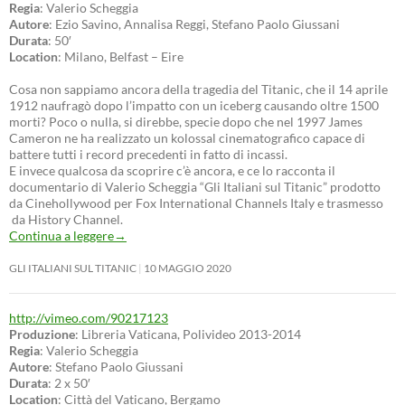
Regia
: Valerio Scheggia
Autore
: Ezio Savino, Annalisa Reggi, Stefano Paolo Giussani
Durata
: 50′
Location
: Milano, Belfast – Eire
Cosa non sappiamo ancora della tragedia del Titanic, che il 14 aprile
1912 naufragò dopo l’impatto con un iceberg causando oltre 1500
morti? Poco o nulla, si direbbe, specie dopo che nel 1997 James
Cameron ne ha realizzato un kolossal cinematografico capace di
battere tutti i record precedenti in fatto di incassi.
E invece qualcosa da scoprire c’è ancora, e ce lo racconta il
documentario di Valerio Scheggia “Gli Italiani sul Titanic” prodotto
da Cinehollywood per Fox International Channels Italy e trasmesso
da History Channel.
Continua a leggere
→
GLI ITALIANI SUL TITANIC
10 MAGGIO 2020
http://vimeo.com/90217123
Produzione
: Libreria Vaticana, Polivideo 2013-2014
Regia
: Valerio Scheggia
Autore
: Stefano Paolo Giussani
Durata
: 2 x 50′
Location
: Città del Vaticano, Bergamo