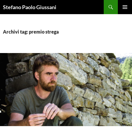
Vai
Cerca
Stefano Paolo Giussani
al
MENU
contenuto
PRINCI
Archivi tag: premio strega