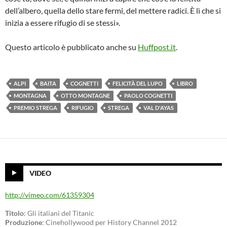
dell’albero, quella dello stare fermi, del mettere radici. È lì che si
inizia a essere rifugio di se stessi».
Questo articolo è pubblicato anche su
Huffpost.it
.
ALPI
BAITA
COGNETTI
FELICITÀ DEL LUPO
LIBRO
MONTAGNA
OTTO MONTAGNE
PAOLO COGNETTI
PREMIO STREGA
RIFUGIO
STREGA
VAL D'AYAS
VIDEO
http://vimeo.com/61359304
Titolo
: Gli italiani del Titanic
Produzione
: Cinehollywood per History Channel 2012