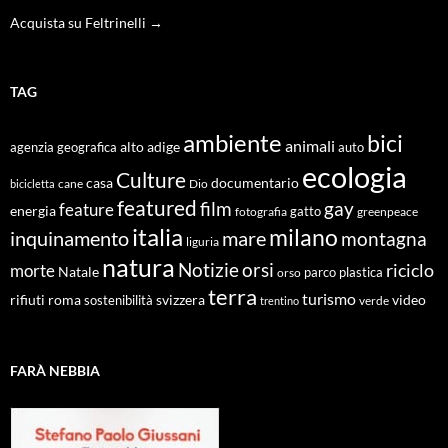
Acquista su Feltrinelli →
TAG
ambiente
bici
animali
alto adige
agenzia geografica
auto
ecologia
Culture
documentario
casa
cane
Dio
bicicletta
featured
film
gay
feature
energia
fotografia
gatto
greenpeace
italia
milano
inquinamento
mare
montagna
liguria
natura
Notizie
orsi
riciclo
morte
Natale
orso
parco
plastica
terra
turismo
roma
svizzera
video
rifiuti
sostenibilità
verde
trentino
FARÀ NEBBIA