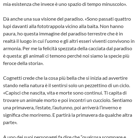
mia esistenza che invece è uno spazio di tempo minuscolo».
Dà anche una sua visione del paradiso. «Sono passati quattro
lupi davanti alla fototrappola vicino alla baita. Non hanno
paura, ho questa immagine del paradiso terrestre che è in
realtà il luogo in cui l’uomo e gli altri esseri viventi convivono in
armonia. Per me la felicità spezzata della cacciata dal paradiso
è questa: gli animali ci temono perché noi siamo la specie più
feroce della storia».
Cognetti crede che la cosa più bella che si inizia ad avvertire
stando nella natura è il sentirsi solo un pezzettino di un ciclo.
«Capisci che nascita, vita e morte sono continui. Ti capita di
trovare un animale morto e poi incontri un cucciolo. Sentiamo
una primavera, l’estate, l’autunno, poi arriverà l’inverno e
significa che moriremo. E partirà la primavera da qualche altra
parte».
A uno dei suoi personaggi fa dire che “qualcosa scompare e