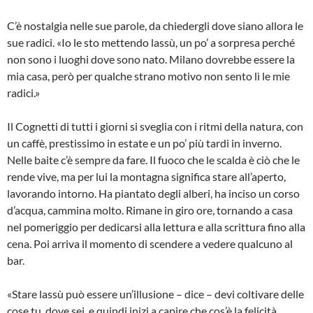
C’è nostalgia nelle sue parole, da chiedergli dove siano allora le
sue radici. «Io le sto mettendo lassù, un po’ a sorpresa perché
non sono i luoghi dove sono nato. Milano dovrebbe essere la
mia casa, però per qualche strano motivo non sento lì le mie
radici.»
Il Cognetti di tutti i giorni si sveglia con i ritmi della natura, con
un caffè, prestissimo in estate e un po’ più tardi in inverno.
Nelle baite c’è sempre da fare. Il fuoco che le scalda è ciò che le
rende vive, ma per lui la montagna significa stare all’aperto,
lavorando intorno. Ha piantato degli alberi, ha inciso un corso
d’acqua, cammina molto. Rimane in giro ore, tornando a casa
nel pomeriggio per dedicarsi alla lettura e alla scrittura fino alla
cena. Poi arriva il momento di scendere a vedere qualcuno al
bar.
«Stare lassù può essere un’illusione – dice – devi coltivare delle
cose tu, dove sei, e quindi inizi a capire che cos’è la felicità