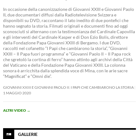
In occasione della canonizzazione di Giovanni XXIII e Giovanni Paolo
II, due documentari diffusi dalla Radiotelevisione Svizzera e
disponibili su DVD, raccontano il lato inedito di due pontefici che
hanno segnato la storia. Filmati originali e documenti fino ad oggi
sconosciuti si alternano con la testimonianza del Cardinale Capovilla
e gli interventi del Cardinale Kasper e di Don Ezio Bolis, direttore
della Fondazione Papa Giovanni XXIII di Bergamo. I due DVD,
raccolti nel cofanetto “I Papi che cambiarono la storia”, “Giovanni
XXIII – Il Papa fuori programma” e “Giovanni Paolo II – Il Papa rock
che sgretolò la cortina di ferro” hanno attinto agli archivi della Città
del Vaticano e della Fondazione Papa Giovanni XXIII. La colonna
sonora è arricchita dalla splendida voce di Mina, con le arie sacre
“Magnificat” e “Omni die”.
GIOVANNI XXIII E GIOVANNI PAOLO II: I PAPI CHE CAMBIARONO LA STORIA
1 MAGGIO 2020
ALTRI VIDEO
→
GALLERIE