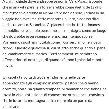
A chi gli chiede dove andrebbe se non in Val d’Ayas, risponde
che in una vita parallela forse farebbe come Pietro de
Le otto
montagne
e volerebbe in Nepal. Però non da solo, «prima in un
viaggio non avrei mai fatto mancare un libro, e adesso direi
anche un amico. Si cambia. Ci piacerebbe che tutto rimanesse
immobile, per esempio pensiamo alla montagna come un luogo
che dovrebbe essere sempre fermo, ma il tempo scorre.
Vorremmo i posti immutabili come li conserviamo nei nostri
ricordi. Questo è qualcosa su cui rifletto anche quando si parla
del cambiamento climatico. Certi commenti mi sembrano
affermazioni di nostalgia, di quando c’erano i ghiacciai e tanta
neve».
Gli capita talvolta di trovare indumenti nelle baite
abbandonate e gli vengono in mente i pastori che ci hanno
dormito, non si sa quanto tempo fa. Si rammarica che siano una
razza in via di estinzione, di conoscerne ormai pochi, convinto
che in futuro la montagna sarà sempre più un parco da
ammirare.