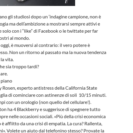
rano gli studiosi dopo un ‘indagine campione, non è
logia ma dell’ambizione a mostrarsi sempre attivi e
 solo con i “like” di Facebook o le twittate per far
nostri al mondo.
, oggi, è muoversi al contrario: il vero potere è
sso. Non un ritorno al passato ma la nuova tendenza
la vita.
he sia troppo tardi?
are.
 piano
y Rosen, esperto antistress della California State
iglia di cominciare con astinenze di soli 10/15 minuti.
pi con un orologio (non quello del cellulare!).
on ha 4 Blackberry e suggerisce di spegnere tutto
pre nelle occasioni sociali. «Più della crisi economica
 è afflitto da una crisi di empatia. La cura? Rallenta,
mi». Volete un aiuto dal telefonino stesso? Provate la