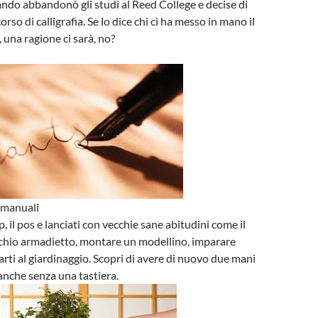
ndo abbandonò gli studi al Reed College e decise di
rso di calligrafia. Se lo dice chi ci ha messo in mano il
, una ragione ci sarà, no?
à manuali
pp, il pos e lanciati con vecchie sane abitudini come il
cchio armadietto, montare un modellino, imparare
arti al giardinaggio. Scopri di avere di nuovo due mani
nche senza una tastiera.