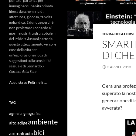
punto di partenza per
immaginare una vita privata
libera da schemi rigidi,
affettuosa, giocosa, talvolta
goliardica. E dunque perché
non proiettare Leonardo ai
giorni nostri tra gli arcobaleni
TERRA DEGLI ORSI
del Pride? Giussani parte da
SMARTP
questo atteggiamento verso le
cose della vita per
DI CHE
un’esplorazione ricca di
suggestioni sulla sensibilità
sessuale di Leonardo.»
3 APRILE 2013
Corriere della Sera
Acquista su Feltrinelli →
C’era una profezi
superato la nost
generazione di id
TAG
avverata?
agenzia geografica
ambiente
alto adige
bici
animali
auto