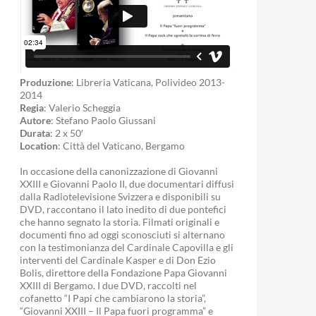
Produzione
: Libreria Vaticana, Polivideo 2013-
2014
Regia
: Valerio Scheggia
Autore
: Stefano Paolo Giussani
Durata
: 2 x 50′
Location
: Città del Vaticano, Bergamo
In occasione della canonizzazione di Giovanni
XXIII e Giovanni Paolo II, due documentari diffusi
dalla Radiotelevisione Svizzera e disponibili su
DVD, raccontano il lato inedito di due pontefici
che hanno segnato la storia. Filmati originali e
documenti fino ad oggi sconosciuti si alternano
con la testimonianza del Cardinale Capovilla e gli
interventi del Cardinale Kasper e di Don Ezio
Bolis, direttore della Fondazione Papa Giovanni
XXIII di Bergamo. I due DVD, raccolti nel
cofanetto “I Papi che cambiarono la storia”,
“Giovanni XXIII – Il Papa fuori programma” e