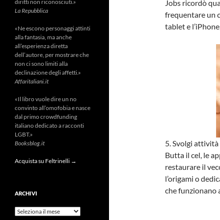
diritti non riconosciuti.»
Jobs ricordò qua
La Repubblica
frequentare un co
tablet e l’iPhone
«Ne escono personaggi attinti
alla fantasia, ma anche
all’esperienza diretta
dell’autore, per mostrare che
non ci sono limiti alla
declinazione degli affetti.»
Affaritaliani.it
«Il libro vuole dire un no
convinto all’omofobia e nasce
dal primo crowdfunding
italiano dedicato a racconti
LGBT.»
5. Svolgi attivit
Booksblog.it
Butta il cel, le a
Acquista su Feltrinelli →
restaurare il ve
l’origami o dedic
che funzionano a
ARCHIVI
Archivi