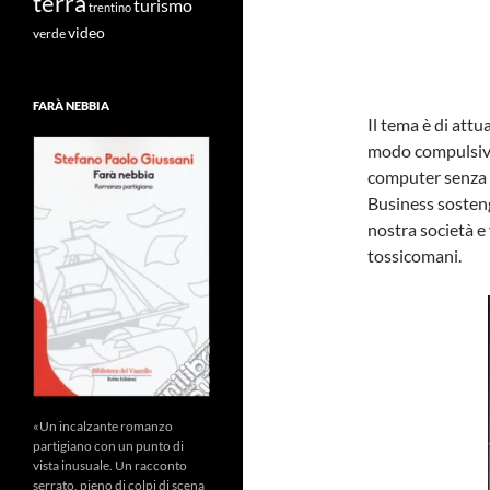
terra
turismo
trentino
video
verde
FARÀ NEBBIA
Il tema è di att
modo compulsivo 
computer senza n
Business sosten
nostra società e 
tossicomani.
«Un incalzante romanzo
partigiano con un punto di
vista inusuale. Un racconto
serrato, pieno di colpi di scena