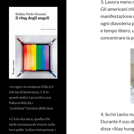
3. Lavora meno 
Gli americani ch
manifestazione d
ogni diavoleria p
e tempo libero, 
concentrare la p
«In ogni circostanza il libro è
intriso di tenerezza. C'è in
questi sedici racconti e una
fiaba la felicità.»
"La lettura" Corriere della Sera
4. Scrivi tanto 
«C’è la vita vera, quella che
Durante il suo di
tanti omosessuali vivono sulla
disse «Stay hungr
loro pelle, la discriminazione, i