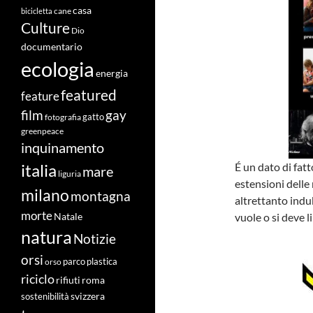
casa
cane
bicicletta
Culture
Dio
documentario
ecologia
energia
featured
feature
film
gay
fotografia
gatto
greenpeace
inquinamento
É un dato di fatt
italia
mare
liguria
estensioni delle
milano
montagna
altrettanto ind
morte
vuole o si deve l
Natale
natura
Notizie
orsi
orso
parco
plastica
riciclo
roma
rifiuti
svizzera
sostenibilità