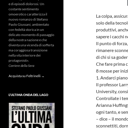
e di episodi dolorosi. Un
costante sentimento
omoerotico caratterizza il
La colpa, assicu
nuovo romanzo di Stefano
solo della tecno
Paolo Giussani, ambientato
produttivi, anche
con fedeltà storica in un
delicato momento di passaggio
sapere i cacchi 
della nostra nazione e che
Il punto di forza
diventa una vicenda di sofferta
rimanere sconne
ma coraggiosa transizione
nella vita interiore dei
di chi si sa goder 
protagonisti».
Che fare prima c
Corriere della Sera
8 mosse per inizi
Acquista su Feltrinelli →
1. Andarci piano
Il professor Larr
University, cons
L’ULTIMA ONDA DEL LAGO
Controllate i tem
Arianna Huffingt
ogni tanto, e sem
– dice – il mondo
sconnettiti, dor