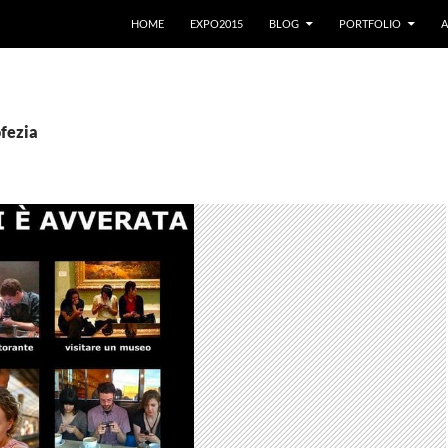
VAI AL CONTENUTO
HOME
EXPO2015
BLOG
PORTFOLIO
A
ofezia