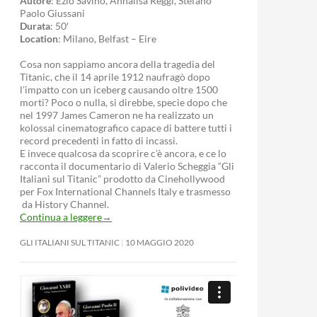
Autore
: Ezio Savino, Annalisa Reggi, Stefano
Paolo Giussani
Durata
: 50′
Location
: Milano, Belfast – Eire
Cosa non sappiamo ancora della tragedia del
Titanic, che il 14 aprile 1912 naufragò dopo
l’impatto con un iceberg causando oltre 1500
morti? Poco o nulla, si direbbe, specie dopo che
nel 1997 James Cameron ne ha realizzato un
kolossal cinematografico capace di battere tutti i
record precedenti in fatto di incassi.
E invece qualcosa da scoprire c’è ancora, e ce lo
racconta il documentario di Valerio Scheggia “Gli
Italiani sul Titanic” prodotto da Cinehollywood
per Fox International Channels Italy e trasmesso
da History Channel.
Continua a leggere
→
GLI ITALIANI SUL TITANIC
10 MAGGIO 2020