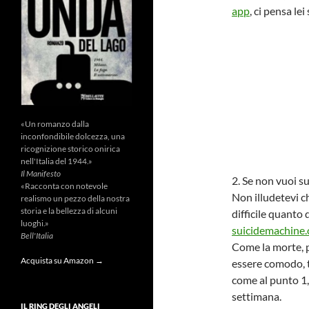
app
, ci pensa le
«Un romanzo dalla
inconfondibile dolcezza, una
ricognizione storico onirica
nell'Italia del 1944.»
Il Manifesto
2. Se non vuoi su
«Racconta con notevole
Non illudetevi ch
realismo un pezzo della nostra
storia e la bellezza di alcuni
difficile quanto 
luoghi.»
suicidemachine.
Bell'Italia
Come la morte, p
Acquista su Amazon →
essere comodo, t
come al punto 1
settimana.
IL RING DEGLI ANGELI