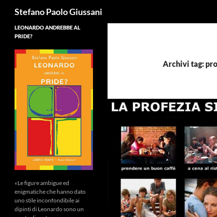
Cerca
Stefano Paolo Giussani
LEONARDO ANDREBBE AL
PRIDE?
Archivi tag: pr
«Le figure ambigue ed
enigmatiche che hanno dato
uno stile inconfondibile ai
dipinti di Leonardo sono un