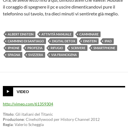
il coraggio di spegnere il pc e uscire dimenticandovi pure il
telefonino sul tavolo, tra dieci minuti vi sentirete già meglio.
ALBERT EINSTEIN
ATTIVITÀ MANUALE
CAMMINARE
CAMMINO DI SANTIAGO
DIGITAL DETOX
EINSTEIN
IPAD
IPHONE
PROFEZIA
RIFUGIO
SCRIVERE
SMARTPHONE
SPAGNA
SVIZZERA
VIA FRANCIGENA
VIDEO
http://vimeo.com/61359304
Titolo
: Gli italiani del Titanic
Produzione
: Cinehollywood per History Channel 2012
Regia
: Valerio Scheggia