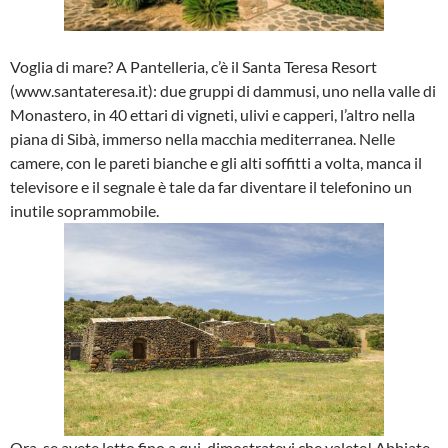
Voglia di mare? A Pantelleria, c’è il Santa Teresa Resort
(www.santateresa.it): due gruppi di dammusi, uno nella valle di
Monastero, in 40 ettari di vigneti, ulivi e capperi, l’altro nella
piana di Sibà, immerso nella macchia mediterranea. Nelle
camere, con le pareti bianche e gli alti soffitti a volta, manca il
televisore e il segnale è tale da far diventare il telefonino un
inutile soprammobile.
Ora, se avete letto fino a qui, dimostratevi che valete! Abbiate