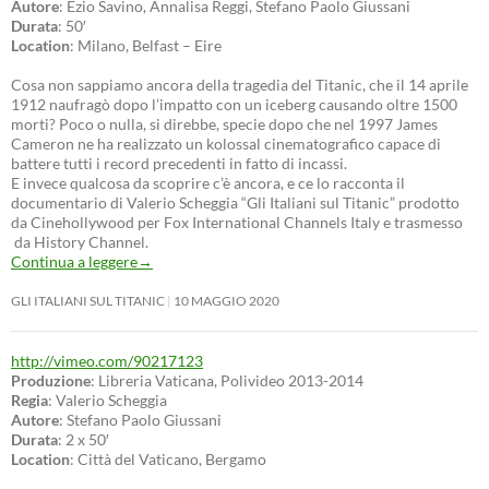
Autore
: Ezio Savino, Annalisa Reggi, Stefano Paolo Giussani
Durata
: 50′
Location
: Milano, Belfast – Eire
Cosa non sappiamo ancora della tragedia del Titanic, che il 14 aprile
1912 naufragò dopo l’impatto con un iceberg causando oltre 1500
morti? Poco o nulla, si direbbe, specie dopo che nel 1997 James
Cameron ne ha realizzato un kolossal cinematografico capace di
battere tutti i record precedenti in fatto di incassi.
E invece qualcosa da scoprire c’è ancora, e ce lo racconta il
documentario di Valerio Scheggia “Gli Italiani sul Titanic” prodotto
da Cinehollywood per Fox International Channels Italy e trasmesso
da History Channel.
Continua a leggere
→
GLI ITALIANI SUL TITANIC
10 MAGGIO 2020
http://vimeo.com/90217123
Produzione
: Libreria Vaticana, Polivideo 2013-2014
Regia
: Valerio Scheggia
Autore
: Stefano Paolo Giussani
Durata
: 2 x 50′
Location
: Città del Vaticano, Bergamo