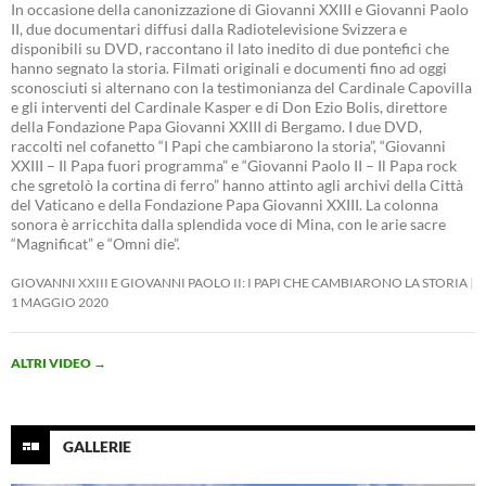
In occasione della canonizzazione di Giovanni XXIII e Giovanni Paolo
II, due documentari diffusi dalla Radiotelevisione Svizzera e
disponibili su DVD, raccontano il lato inedito di due pontefici che
hanno segnato la storia. Filmati originali e documenti fino ad oggi
sconosciuti si alternano con la testimonianza del Cardinale Capovilla
e gli interventi del Cardinale Kasper e di Don Ezio Bolis, direttore
della Fondazione Papa Giovanni XXIII di Bergamo. I due DVD,
raccolti nel cofanetto “I Papi che cambiarono la storia”, “Giovanni
XXIII – Il Papa fuori programma” e “Giovanni Paolo II – Il Papa rock
che sgretolò la cortina di ferro” hanno attinto agli archivi della Città
del Vaticano e della Fondazione Papa Giovanni XXIII. La colonna
sonora è arricchita dalla splendida voce di Mina, con le arie sacre
“Magnificat” e “Omni die”.
GIOVANNI XXIII E GIOVANNI PAOLO II: I PAPI CHE CAMBIARONO LA STORIA
1 MAGGIO 2020
ALTRI VIDEO
→
GALLERIE