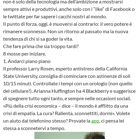
non è solo della tecnologia ma dell’ambizione a mostrarsi
sempre attivi e produttivi, anche solo con i “like” di Facebook o
le twittate per far sapere i cacchi nostri al mondo.
Il punto di forza, oggi, è muoversi al contrario: il vero potere è
rimanere sconnesso. Non un ritorno al passato ma la nuova
tendenza di chi si sa goder la vita.
Che fare prima che sia troppo tardi?
8 mosse per iniziare.
1. Andarci piano piano
Il professor Larry Rosen, esperto antistress della California
State University, consiglia di cominciare con astinenze di soli
10/15 minuti. Controllate i tempi con un orologio (non quello
del cellulare!). Arianna Huffington ha 4 Blackberry e suggerisce
di spegnere tutto ogni tanto, e sempre nelle occasioni sociali.
«Più della crisi economica – dice – il mondo è afflitto da una
crisi di empatia. La cura? Rallenta, sconnettiti, dormi». Volete
un aiuto dal telefonino stesso? Provate la
app
, ci pensa lei
stessa a sconnetervi a tempo.