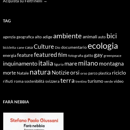
Acquista su Feltrinelli →
TAG
ambiente
bici
animali
alto adige
agenzia geografica
auto
ecologia
Culture
documentario
casa
cane
Dio
bicicletta
featured
film
gay
feature
energia
fotografia
gatto
greenpeace
italia
milano
inquinamento
mare
montagna
liguria
natura
Notizie
orsi
riciclo
morte
Natale
orso
parco
plastica
terra
turismo
roma
svizzera
video
rifiuti
sostenibilità
verde
trentino
FARÀ NEBBIA