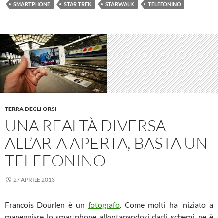
SMARTPHONE
STAR TREK
STARWALK
TELEFONINO
TERRA DEGLI ORSI
UNA REALTÀ DIVERSA
ALL’ARIA APERTA, BASTA UN
TELEFONINO
27 APRILE 2013
Francois Dourlen è un
fotografo
. Come molti ha iniziato a
maneggiare lo smartphone allontanandosi dagli schemi, ne è