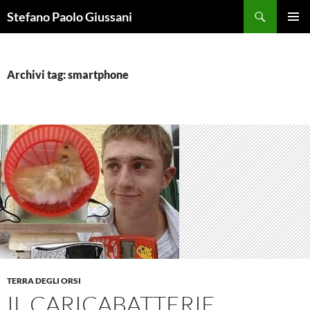
Vai
Cerca
Stefano Paolo Giussani
al
MENU
contenuto
PRINCI
Archivi tag: smartphone
TERRA DEGLI ORSI
IL CARICABATTERIE