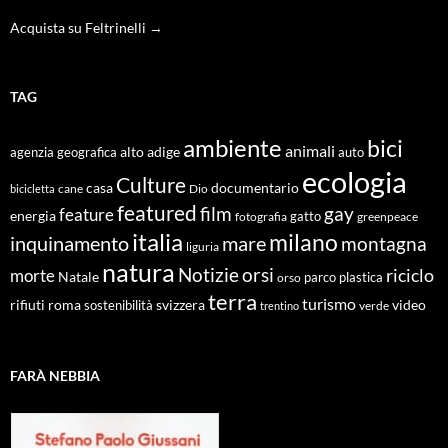
Acquista su Feltrinelli →
TAG
ambiente
bici
animali
alto adige
agenzia geografica
auto
ecologia
Culture
documentario
casa
cane
Dio
bicicletta
featured
film
gay
feature
energia
fotografia
gatto
greenpeace
italia
milano
inquinamento
mare
montagna
liguria
natura
Notizie
orsi
riciclo
morte
Natale
orso
parco
plastica
terra
turismo
roma
svizzera
video
rifiuti
sostenibilità
verde
trentino
FARÀ NEBBIA