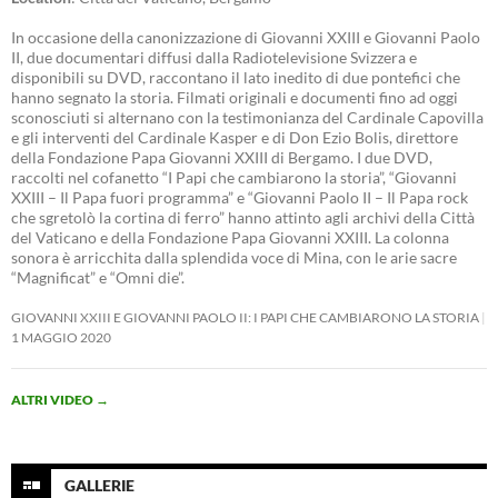
In occasione della canonizzazione di Giovanni XXIII e Giovanni Paolo
II, due documentari diffusi dalla Radiotelevisione Svizzera e
disponibili su DVD, raccontano il lato inedito di due pontefici che
hanno segnato la storia. Filmati originali e documenti fino ad oggi
sconosciuti si alternano con la testimonianza del Cardinale Capovilla
e gli interventi del Cardinale Kasper e di Don Ezio Bolis, direttore
della Fondazione Papa Giovanni XXIII di Bergamo. I due DVD,
raccolti nel cofanetto “I Papi che cambiarono la storia”, “Giovanni
XXIII – Il Papa fuori programma” e “Giovanni Paolo II – Il Papa rock
che sgretolò la cortina di ferro” hanno attinto agli archivi della Città
del Vaticano e della Fondazione Papa Giovanni XXIII. La colonna
sonora è arricchita dalla splendida voce di Mina, con le arie sacre
“Magnificat” e “Omni die”.
GIOVANNI XXIII E GIOVANNI PAOLO II: I PAPI CHE CAMBIARONO LA STORIA
1 MAGGIO 2020
ALTRI VIDEO
→
GALLERIE