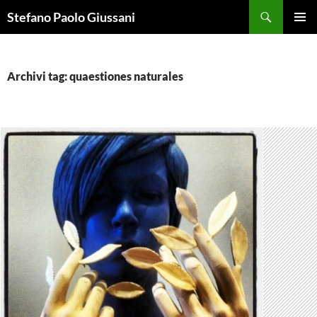
Vai
Cerca
Stefano Paolo Giussani
al
MENU
contenuto
PRINCI
Archivi tag: quaestiones naturales