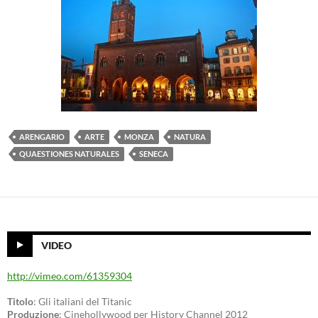
ARENGARIO
ARTE
MONZA
NATURA
QUAESTIONES NATURALES
SENECA
VIDEO
http://vimeo.com/61359304
Titolo
: Gli italiani del Titanic
Produzione
: Cinehollywood per History Channel 2012