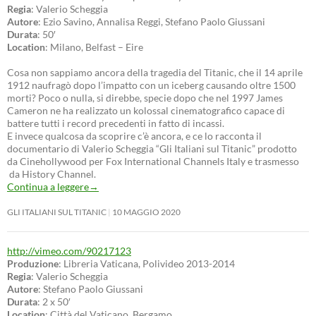
Regia
: Valerio Scheggia
Autore
: Ezio Savino, Annalisa Reggi, Stefano Paolo Giussani
Durata
: 50′
Location
: Milano, Belfast – Eire
Cosa non sappiamo ancora della tragedia del Titanic, che il 14 aprile
1912 naufragò dopo l’impatto con un iceberg causando oltre 1500
morti? Poco o nulla, si direbbe, specie dopo che nel 1997 James
Cameron ne ha realizzato un kolossal cinematografico capace di
battere tutti i record precedenti in fatto di incassi.
E invece qualcosa da scoprire c’è ancora, e ce lo racconta il
documentario di Valerio Scheggia “Gli Italiani sul Titanic” prodotto
da Cinehollywood per Fox International Channels Italy e trasmesso
da History Channel.
Continua a leggere
→
GLI ITALIANI SUL TITANIC
10 MAGGIO 2020
http://vimeo.com/90217123
Produzione
: Libreria Vaticana, Polivideo 2013-2014
Regia
: Valerio Scheggia
Autore
: Stefano Paolo Giussani
Durata
: 2 x 50′
Location
: Città del Vaticano, Bergamo