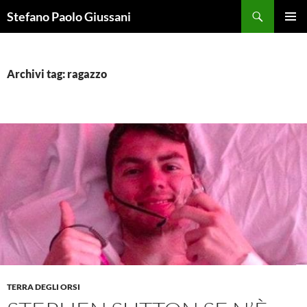
Vai
Cerca
Stefano Paolo Giussani
al
MENU
contenuto
PRINCI
Archivi tag: ragazzo
TERRA DEGLI ORSI