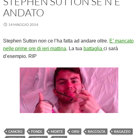
STEPHEN SUTTON SE N’È
ANDATO
14 MAGGIO 2014
Stephen Sutton non ce l’ha fatta ad andare oltre.
E’ mancato
nelle prime ore di ieri mattina
. La tua
battaglia
ci sarà
d’esempio. RIP
CANCRO
FONDI.
MORTE
ORSI
RACCOLTA
RAGAZZO