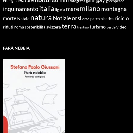
feature
energia
fotografia
gatto
greenpeace
italia
milano
inquinamento
mare
montagna
liguria
natura
Notizie
orsi
riciclo
morte
Natale
orso
parco
plastica
terra
turismo
roma
svizzera
video
rifiuti
sostenibilità
verde
trentino
FARÀ NEBBIA