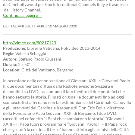
da Cinehollywood per Fox International Channels Italy e trasmesso
da History Channel.
Continua a leggere
→
GLI ITALIANI SUL TITANIC
10 MAGGIO 2020
http://vimeo.com/90217123
Produzione
: Libreria Vaticana, Polivideo 2013-2014
Regia
: Valerio Scheggia
Autore
: Stefano Paolo Giussani
Durata
: 2 x 50′
Location
: Città del Vaticano, Bergamo
In occasione della canonizzazione di Giovanni XXIII e Giovanni Paolo
II, due documentari diffusi dalla Radiotelevisione Svizzera e
disponibili su DVD, raccontano il lato inedito di due pontefici che
hanno segnato la storia. Filmati originali e documenti fino ad oggi
sconosciuti si alternano con la testimonianza del Cardinale Capovilla
e gli interventi del Cardinale Kasper e di Don Ezio Bolis, direttore
della Fondazione Papa Giovanni XXIII di Bergamo. I due DVD,
raccolti nel cofanetto “I Papi che cambiarono la storia”, “Giovanni
XXIII – Il Papa fuori programma” e “Giovanni Paolo II – Il Papa rock
che sgretolò la cortina di ferro” hanno attinto agli archivi della Città
del Vaticano e della Fondazione Papa Giovanni XXIII. La colonna