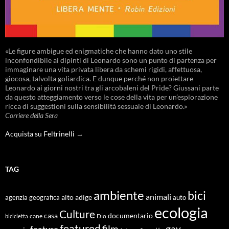
«Le figure ambigue ed enigmatiche che hanno dato uno stile
inconfondibile ai dipinti di Leonardo sono un punto di partenza per
immaginare una vita privata libera da schemi rigidi, affettuosa,
giocosa, talvolta goliardica. E dunque perché non proiettare
Leonardo ai giorni nostri tra gli arcobaleni del Pride? Giussani parte
da questo atteggiamento verso le cose della vita per un’esplorazione
ricca di suggestioni sulla sensibilità sessuale di Leonardo.»
Corriere della Sera
Acquista su Feltrinelli →
TAG
ambiente
bici
animali
alto adige
agenzia geografica
auto
ecologia
Culture
documentario
casa
cane
Dio
bicicletta
featured
film
gay