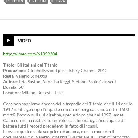
STEPHEN
SUTTON
TERRA
VIDEO
http://vimeo.com/61359304
Titolo
: Gli italiani del Titanic
Produzione
: Cinehollywood per History Channel 2012
Regia
: Valerio Scheggia
Autore
: Ezio Savino, Annalisa Reggi, Stefano Paolo Giussani
Durata
: 50′
Location
: Milano, Belfast – Eire
Cosa non sappiamo ancora della tragedia del Titanic, che il 14 aprile
1912 naufragò dopo l’impatto con un iceberg causando oltre 1500
morti? Poco o nulla, si direbbe, specie dopo che nel 1997 James
Cameron ne ha realizzato un kolossal cinematografico capace di
battere tutti i record precedenti in fatto di incassi.
E invece qualcosa da scoprire c’è ancora, e ce lo racconta il
documentario di Valerio Scheggia “Gli Italiani sul Titanic” prodotto