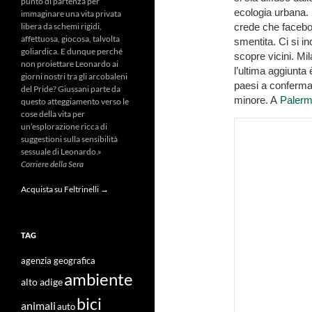
punto di partenza per
ecologia urbana. 
immaginare una vita privata
crede che faceboo
libera da schemi rigidi,
affettuosa, giocosa, talvolta
smentita. Ci si i
goliardica. E dunque perché
scopre vicini. Mi
non proiettare Leonardo ai
l’ultima aggiunta
giorni nostri tra gli arcobaleni
paesi a conferma 
del Pride? Giussani parte da
minore. A
Paler
questo atteggiamento verso le
cose della vita per
un’esplorazione ricca di
suggestioni sulla sensibilità
sessuale di Leonardo.»
Corriere della Sera
Acquista su Feltrinelli →
TAG
agenzia geografica
ambiente
alto adige
bici
animali
auto