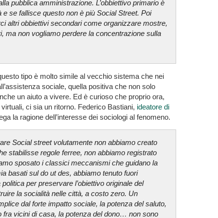
 alla pubblica amministrazione. L’obbiettivo primario è
à e se fallisce questo non è più Social Street. Poi
i altri obbiettivi secondari come organizzare mostre,
ri, ma non vogliamo perdere la concentrazione sulla
uesto tipo è molto simile al vecchio sistema che nei
all’assistenza sociale, quella positiva che non solo
nche un aiuto a vivere. Ed è curioso che proprio ora,
 virtuali, ci sia un ritorno. Federico Bastiani,
ideatore di
iega la ragione dell’interesse dei sociologi al fenomeno.
are Social street volutamente non abbiamo creato
he stabilisse regole ferree, non abbiamo registrato
iamo sposato i classici meccanismi che guidano la
a basati sul do ut des, abbiamo tenuto fuori
 politica per preservare l’obiettivo originale del
ruire la socialità nelle città, a costo zero. Un
lice dal forte impatto sociale, la potenza del saluto,
o fra vicini di casa, la potenza del dono… non sono