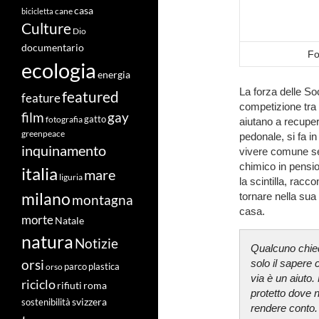
casa
cane
bicicletta
Culture
Dio
documentario
Fo
ecologia
energia
La forza delle So
featured
feature
competizione tra 
film
gay
fotografia
gatto
aiutano a recuper
greenpeace
pedonale, si fa i
inquinamento
vivere comune sen
chimico in pensio
italia
mare
liguria
la scintilla, racc
milano
tornare nella sua 
montagna
casa.
morte
Natale
natura
Notizie
Qualcuno chied
orsi
solo il sapere 
orso
parco
plastica
via è un aiuto
riciclo
roma
rifiuti
protetto dove n
svizzera
sostenibilità
rendere conto. 