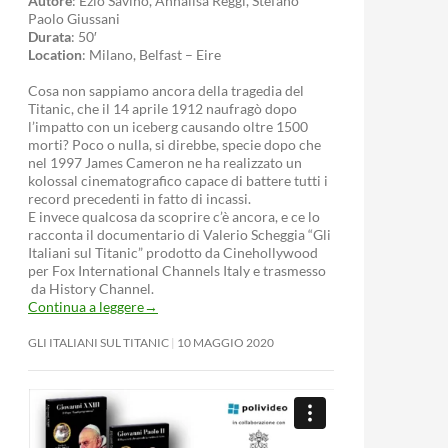
Autore
: Ezio Savino, Annalisa Reggi, Stefano
Paolo Giussani
Durata
: 50′
Location
: Milano, Belfast – Eire
Cosa non sappiamo ancora della tragedia del
Titanic, che il 14 aprile 1912 naufragò dopo
l’impatto con un iceberg causando oltre 1500
morti? Poco o nulla, si direbbe, specie dopo che
nel 1997 James Cameron ne ha realizzato un
kolossal cinematografico capace di battere tutti i
record precedenti in fatto di incassi.
E invece qualcosa da scoprire c’è ancora, e ce lo
racconta il documentario di Valerio Scheggia “Gli
Italiani sul Titanic” prodotto da Cinehollywood
per Fox International Channels Italy e trasmesso
da History Channel.
Continua a leggere
→
GLI ITALIANI SUL TITANIC
10 MAGGIO 2020