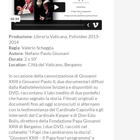
Produzione
: Libreria Vaticana, Polivideo 2013-
2014
Regia
: Valerio Scheggia
Autore
: Stefano Paolo Giussani
Durata
: 2 x 50′
Location
: Città del Vaticano, Bergamo
In occasione della canonizzazione di Giovanni
XXIII e Giovanni Paolo II, due documentari diffusi
dalla Radiotelevisione Svizzera e disponibili su
DVD, raccontano il lato inedito di due pontefici
che hanno segnato la storia. Filmati originali e
documenti fino ad oggi sconosciuti si alternano
con la testimonianza del Cardinale Capovilla e gli
interventi del Cardinale Kasper e di Don Ezio
Bolis, direttore della Fondazione Papa Giovanni
XXIII di Bergamo. I due DVD, raccolti nel
cofanetto “I Papi che cambiarono la storia”,
“Giovanni XXIII – Il Papa fuori programma” e