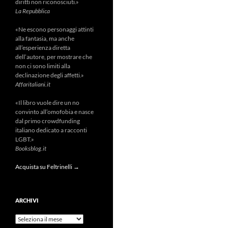
diritti non riconosciuti.»
La Repubblica
«Ne escono personaggi attinti
alla fantasia, ma anche
all’esperienza diretta
dell’autore, per mostrare che
non ci sono limiti alla
declinazione degli affetti.»
Affaritaliani.it
«Il libro vuole dire un no
convinto all’omofobia e nasce
dal primo crowdfunding
italiano dedicato a racconti
LGBT.»
Booksblog.it
Acquista su Feltrinelli →
ARCHIVI
Archivi