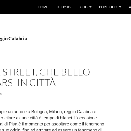
VAI AL CONTENUTO
HOME
EXPO2015
BLOG
PORTFOLIO
A
ggio Calabria
 STREET, CHE BELLO
RSI IN CITTÀ
4
pie un anno e a Bologna, Milano, reggio Calabria e
r citare alcune città è tempo di bilanci. L’occasione
tival di Pisa è il momento per ascoltare come il fenomeno
le sue origini fino ad arrivare ad essere un fenomeno di