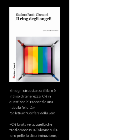
«In ogni circostanza il libro è
intriso di tenerezza. C'è in
questi sedici racconti e una
fiaba la felicità.»
"La lettura" Corriere della Sera
«C’è la vita vera, quella che
tanti omosessuali vivono sulla
loro pelle, la discriminazione, i