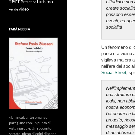
terra
turismo
cittadini e non
trentino
creare socialit
video
verde
possono esserc
eventi, recupe
socialità
FARÀ NEBBIA
Un fenomeno di q
paesi era vicino 
vigilava ma era a
nell’era dei social
Social Street
, sp
Nell’implement
una struttura c
loghi, non abb
nostra economi
l’economia e la
«Un incalzante romanzo
progetto, ricost
partigiano con un punto di
messaggio semp
vista inusuale. Un racconto
di un abbracci
serrato, pieno di colpi di scena