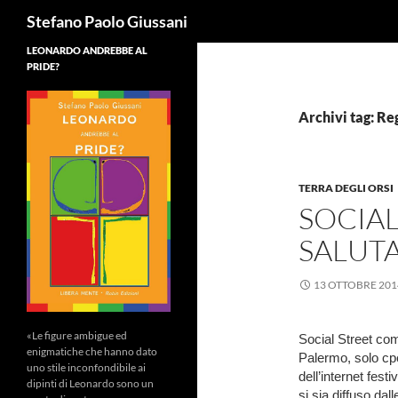
Cerca
Stefano Paolo Giussani
LEONARDO ANDREBBE AL
PRIDE?
Archivi tag: Re
TERRA DEGLI ORSI
SOCIAL
SALUTA
13 OTTOBRE 201
«Le figure ambigue ed
Social Street com
enigmatiche che hanno dato
Palermo, solo cpe
uno stile inconfondibile ai
dell’internet fes
dipinti di Leonardo sono un
si sia diffuso dal