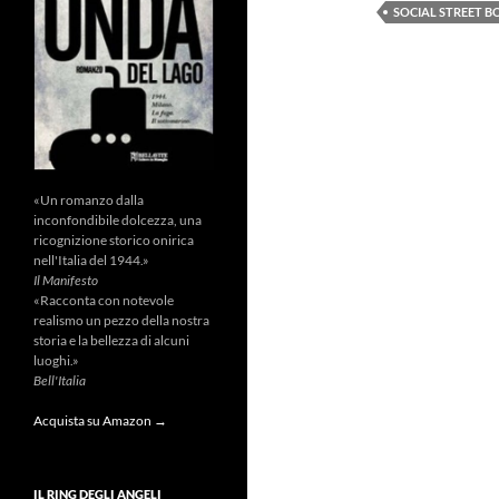
SOCIAL STREET 
«Un romanzo dalla
inconfondibile dolcezza, una
ricognizione storico onirica
nell'Italia del 1944.»
Il Manifesto
«Racconta con notevole
realismo un pezzo della nostra
storia e la bellezza di alcuni
luoghi.»
Bell'Italia
Acquista su Amazon →
IL RING DEGLI ANGELI