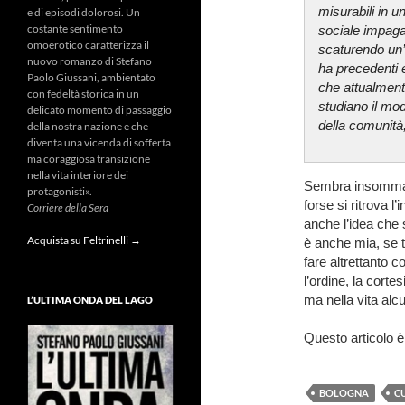
misurabili in u
e di episodi dolorosi. Un
costante sentimento
sociale impaga
omoerotico caratterizza il
scaturendo un’
nuovo romanzo di Stefano
ha precedenti 
Paolo Giussani, ambientato
che attualmente
con fedeltà storica in un
studiano il mod
delicato momento di passaggio
della comunità
della nostra nazione e che
diventa una vicenda di sofferta
ma coraggiosa transizione
nella vita interiore dei
Sembra insomma un
protagonisti».
forse si ritrova l
Corriere della Sera
anche l’idea che 
Acquista su Feltrinelli →
è anche mia, se t
fare altrettanto c
l’ordine, la corte
ma nella vita alcu
L’ULTIMA ONDA DEL LAGO
Questo articolo è
BOLOGNA
C