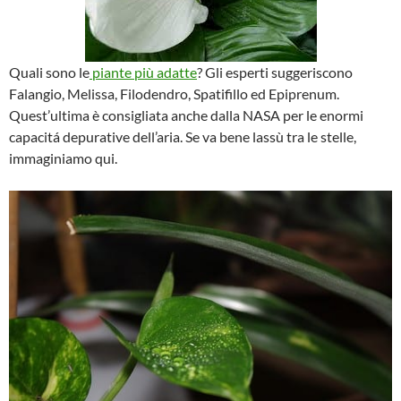
Quali sono le
piante più adatte
? Gli esperti suggeriscono
Falangio, Melissa, Filodendro, Spatifillo ed Epiprenum.
Quest’ultima è consigliata anche dalla NASA per le enormi
capacitá depurative dell’aria. Se va bene lassù tra le stelle,
immaginiamo qui.