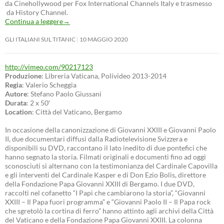
da Cinehollywood per Fox International Channels Italy e trasmesso
da History Channel.
Continua a leggere
→
GLI ITALIANI SUL TITANIC
10 MAGGIO 2020
http://vimeo.com/90217123
Produzione
: Libreria Vaticana, Polivideo 2013-2014
Regia
: Valerio Scheggia
Autore
: Stefano Paolo Giussani
Durata
: 2 x 50′
Location
: Città del Vaticano, Bergamo
In occasione della canonizzazione di Giovanni XXIII e Giovanni Paolo
II, due documentari diffusi dalla Radiotelevisione Svizzera e
disponibili su DVD, raccontano il lato inedito di due pontefici che
hanno segnato la storia. Filmati originali e documenti fino ad oggi
sconosciuti si alternano con la testimonianza del Cardinale Capovilla
e gli interventi del Cardinale Kasper e di Don Ezio Bolis, direttore
della Fondazione Papa Giovanni XXIII di Bergamo. I due DVD,
raccolti nel cofanetto “I Papi che cambiarono la storia”, “Giovanni
XXIII – Il Papa fuori programma” e “Giovanni Paolo II – Il Papa rock
che sgretolò la cortina di ferro” hanno attinto agli archivi della Città
del Vaticano e della Fondazione Papa Giovanni XXIII. La colonna