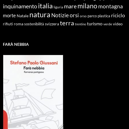
italia
milano
inquinamento
mare
montagna
liguria
natura
Notizie
orsi
riciclo
morte
Natale
orso
parco
plastica
terra
turismo
roma
svizzera
video
rifiuti
sostenibilità
verde
trentino
FARÀ NEBBIA