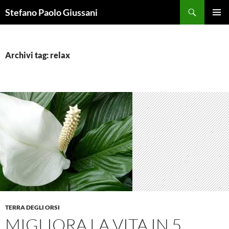
Vai
Cerca
Stefano Paolo Giussani
al
MENU
contenuto
PRINCI
Archivi tag: relax
TERRA DEGLI ORSI
MIGLIORA LA VITA IN 5