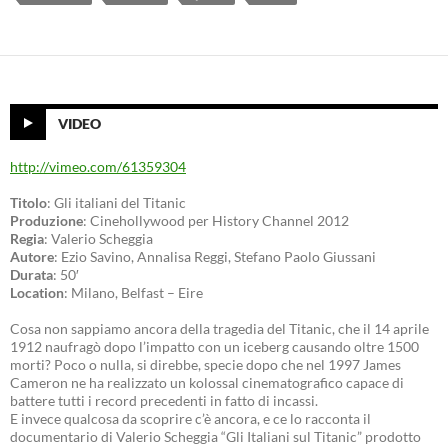
VIDEO
http://vimeo.com/61359304
Titolo
: Gli italiani del Titanic
Produzione
: Cinehollywood per History Channel 2012
Regia
: Valerio Scheggia
Autore
: Ezio Savino, Annalisa Reggi, Stefano Paolo Giussani
Durata
: 50′
Location
: Milano, Belfast – Eire
Cosa non sappiamo ancora della tragedia del Titanic, che il 14 aprile
1912 naufragò dopo l’impatto con un iceberg causando oltre 1500
morti? Poco o nulla, si direbbe, specie dopo che nel 1997 James
Cameron ne ha realizzato un kolossal cinematografico capace di
battere tutti i record precedenti in fatto di incassi.
E invece qualcosa da scoprire c’è ancora, e ce lo racconta il
documentario di Valerio Scheggia “Gli Italiani sul Titanic” prodotto