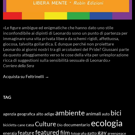
«Le figure ambigue ed enigmatiche che hanno dato uno stile
inconfondibile ai dipinti di Leonardo sono un punto di partenza per
immaginare una vita privata libera da schemi rigidi, affettuosa,
giocosa, talvolta goliardica. E dunque perché non proiettare
Leonardo ai giorni nostri tra gli arcobaleni del Pride? Giussani parte
da questo atteggiamento verso le cose della vita per un’esplorazione
ricca di suggestioni sulla sensibilità sessuale di Leonardo.»
Corriere della Sera
Acquista su Feltrinelli →
TAG
ambiente
bici
animali
alto adige
agenzia geografica
auto
ecologia
Culture
documentario
casa
cane
Dio
bicicletta
featured
film
gay
feature
energia
fotografia
gatto
greenpeace