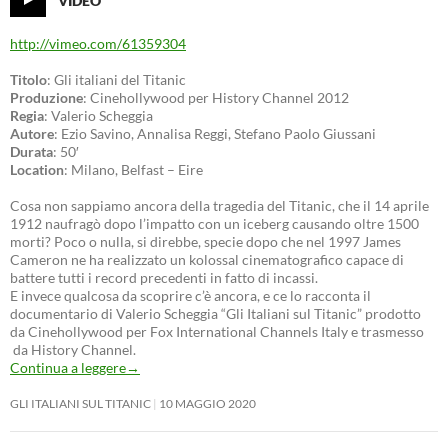
http://vimeo.com/61359304
Titolo
: Gli italiani del Titanic
Produzione
: Cinehollywood per History Channel 2012
Regia
: Valerio Scheggia
Autore
: Ezio Savino, Annalisa Reggi, Stefano Paolo Giussani
Durata
: 50′
Location
: Milano, Belfast – Eire
Cosa non sappiamo ancora della tragedia del Titanic, che il 14 aprile
1912 naufragò dopo l’impatto con un iceberg causando oltre 1500
morti? Poco o nulla, si direbbe, specie dopo che nel 1997 James
Cameron ne ha realizzato un kolossal cinematografico capace di
battere tutti i record precedenti in fatto di incassi.
E invece qualcosa da scoprire c’è ancora, e ce lo racconta il
documentario di Valerio Scheggia “Gli Italiani sul Titanic” prodotto
da Cinehollywood per Fox International Channels Italy e trasmesso
da History Channel.
Continua a leggere
→
GLI ITALIANI SUL TITANIC
10 MAGGIO 2020