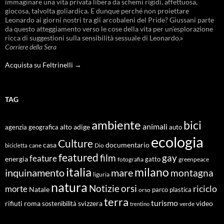
immaginare una vita privata libera da schemi rigidi, affettuosa,
giocosa, talvolta goliardica. E dunque perché non proiettare
Leonardo ai giorni nostri tra gli arcobaleni del Pride? Giussani parte
da questo atteggiamento verso le cose della vita per un’esplorazione
ricca di suggestioni sulla sensibilità sessuale di Leonardo.»
Corriere della Sera
Acquista su Feltrinelli →
TAG
ambiente
bici
animali
alto adige
agenzia geografica
auto
ecologia
Culture
documentario
casa
cane
Dio
bicicletta
featured
film
gay
feature
energia
fotografia
gatto
greenpeace
italia
milano
inquinamento
mare
montagna
liguria
natura
Notizie
orsi
riciclo
morte
Natale
orso
parco
plastica
terra
turismo
roma
svizzera
video
rifiuti
sostenibilità
verde
trentino