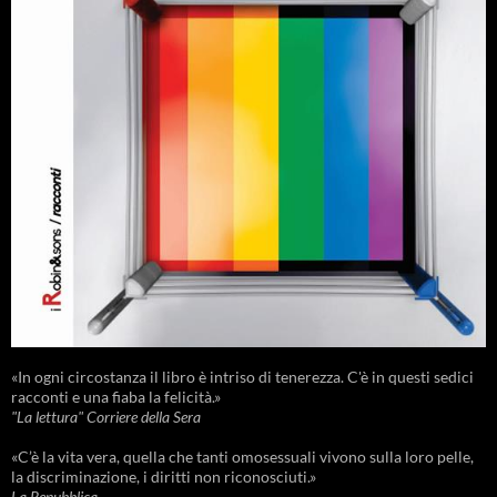
«In ogni circostanza il libro è intriso di tenerezza. C'è in questi sedici
racconti e una fiaba la felicità.»
"La lettura" Corriere della Sera
«C’è la vita vera, quella che tanti omosessuali vivono sulla loro pelle,
la discriminazione, i diritti non riconosciuti.»
La Repubblica