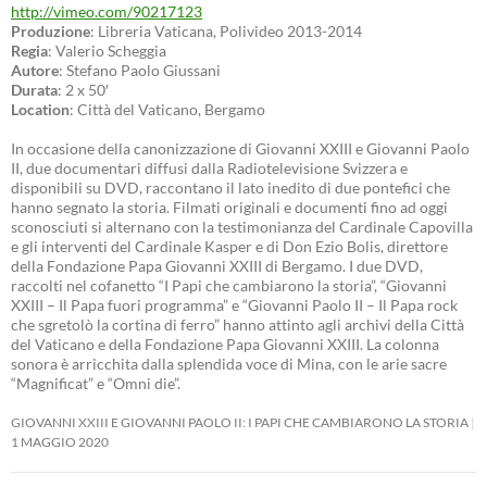
http://vimeo.com/90217123
Produzione
: Libreria Vaticana, Polivideo 2013-2014
Regia
: Valerio Scheggia
Autore
: Stefano Paolo Giussani
Durata
: 2 x 50′
Location
: Città del Vaticano, Bergamo
In occasione della canonizzazione di Giovanni XXIII e Giovanni Paolo
II, due documentari diffusi dalla Radiotelevisione Svizzera e
disponibili su DVD, raccontano il lato inedito di due pontefici che
hanno segnato la storia. Filmati originali e documenti fino ad oggi
sconosciuti si alternano con la testimonianza del Cardinale Capovilla
e gli interventi del Cardinale Kasper e di Don Ezio Bolis, direttore
della Fondazione Papa Giovanni XXIII di Bergamo. I due DVD,
raccolti nel cofanetto “I Papi che cambiarono la storia”, “Giovanni
XXIII – Il Papa fuori programma” e “Giovanni Paolo II – Il Papa rock
che sgretolò la cortina di ferro” hanno attinto agli archivi della Città
del Vaticano e della Fondazione Papa Giovanni XXIII. La colonna
sonora è arricchita dalla splendida voce di Mina, con le arie sacre
“Magnificat” e “Omni die”.
GIOVANNI XXIII E GIOVANNI PAOLO II: I PAPI CHE CAMBIARONO LA STORIA
1 MAGGIO 2020