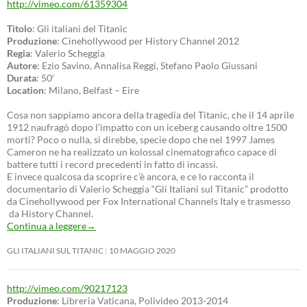
http://vimeo.com/61359304
Titolo
: Gli italiani del Titanic
Produzione
: Cinehollywood per History Channel 2012
Regia
: Valerio Scheggia
Autore
: Ezio Savino, Annalisa Reggi, Stefano Paolo Giussani
Durata
: 50′
Location
: Milano, Belfast – Eire
Cosa non sappiamo ancora della tragedia del Titanic, che il 14 aprile
1912 naufragò dopo l’impatto con un iceberg causando oltre 1500
morti? Poco o nulla, si direbbe, specie dopo che nel 1997 James
Cameron ne ha realizzato un kolossal cinematografico capace di
battere tutti i record precedenti in fatto di incassi.
E invece qualcosa da scoprire c’è ancora, e ce lo racconta il
documentario di Valerio Scheggia “Gli Italiani sul Titanic” prodotto
da Cinehollywood per Fox International Channels Italy e trasmesso
da History Channel.
Continua a leggere
→
GLI ITALIANI SUL TITANIC
10 MAGGIO 2020
http://vimeo.com/90217123
Produzione
: Libreria Vaticana, Polivideo 2013-2014