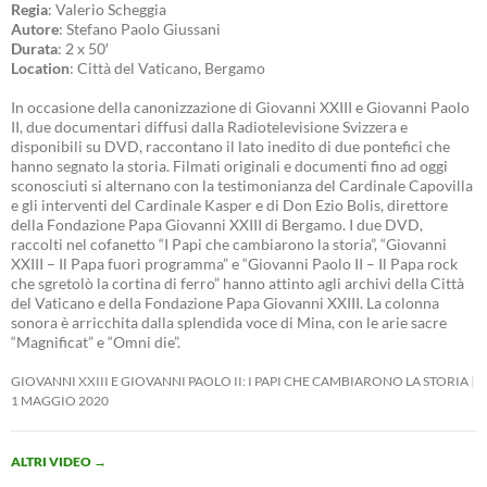
Regia
: Valerio Scheggia
Autore
: Stefano Paolo Giussani
Durata
: 2 x 50′
Location
: Città del Vaticano, Bergamo
In occasione della canonizzazione di Giovanni XXIII e Giovanni Paolo
II, due documentari diffusi dalla Radiotelevisione Svizzera e
disponibili su DVD, raccontano il lato inedito di due pontefici che
hanno segnato la storia. Filmati originali e documenti fino ad oggi
sconosciuti si alternano con la testimonianza del Cardinale Capovilla
e gli interventi del Cardinale Kasper e di Don Ezio Bolis, direttore
della Fondazione Papa Giovanni XXIII di Bergamo. I due DVD,
raccolti nel cofanetto “I Papi che cambiarono la storia”, “Giovanni
XXIII – Il Papa fuori programma” e “Giovanni Paolo II – Il Papa rock
che sgretolò la cortina di ferro” hanno attinto agli archivi della Città
del Vaticano e della Fondazione Papa Giovanni XXIII. La colonna
sonora è arricchita dalla splendida voce di Mina, con le arie sacre
“Magnificat” e “Omni die”.
GIOVANNI XXIII E GIOVANNI PAOLO II: I PAPI CHE CAMBIARONO LA STORIA
1 MAGGIO 2020
ALTRI VIDEO
→