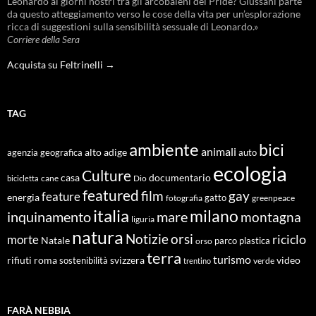
Leonardo ai giorni nostri tra gli arcobaleni del Pride? Giussani parte
da questo atteggiamento verso le cose della vita per un’esplorazione
ricca di suggestioni sulla sensibilità sessuale di Leonardo.»
Corriere della Sera
Acquista su Feltrinelli →
TAG
ambiente
bici
animali
alto adige
agenzia geografica
auto
ecologia
Culture
documentario
casa
cane
Dio
bicicletta
featured
film
gay
feature
energia
fotografia
gatto
greenpeace
italia
milano
inquinamento
mare
montagna
liguria
natura
Notizie
orsi
riciclo
morte
Natale
orso
parco
plastica
terra
turismo
roma
svizzera
video
rifiuti
sostenibilità
verde
trentino
FARÀ NEBBIA