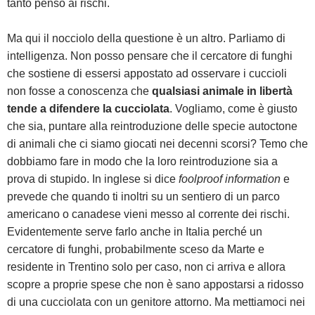
tanto penso ai rischi.
Ma qui il nocciolo della questione è un altro. Parliamo di
intelligenza. Non posso pensare che il cercatore di funghi
che sostiene di essersi appostato ad osservare i cuccioli
non fosse a conoscenza che
qualsiasi animale in libertà
tende a difendere la cucciolata
. Vogliamo, come è giusto
che sia, puntare alla reintroduzione delle specie autoctone
di animali che ci siamo giocati nei decenni scorsi? Temo che
dobbiamo fare in modo che la loro reintroduzione sia a
prova di stupido. In inglese si dice
foolproof information
e
prevede che quando ti inoltri su un sentiero di un parco
americano o canadese vieni messo al corrente dei rischi.
Evidentemente serve farlo anche in Italia perché un
cercatore di funghi, probabilmente sceso da Marte e
residente in Trentino solo per caso, non ci arriva e allora
scopre a proprie spese che non è sano appostarsi a ridosso
di una cucciolata con un genitore attorno. Ma mettiamoci nei