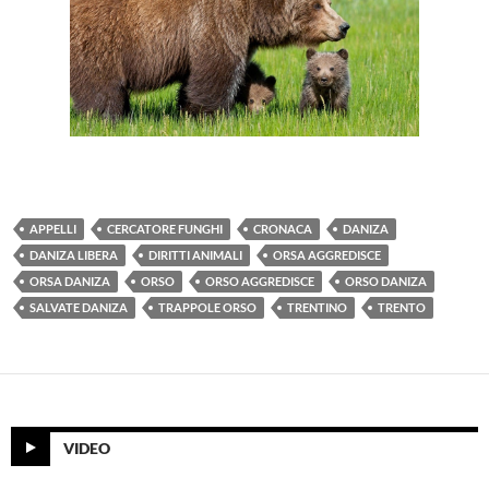
APPELLI
CERCATORE FUNGHI
CRONACA
DANIZA
DANIZA LIBERA
DIRITTI ANIMALI
ORSA AGGREDISCE
ORSA DANIZA
ORSO
ORSO AGGREDISCE
ORSO DANIZA
SALVATE DANIZA
TRAPPOLE ORSO
TRENTINO
TRENTO
VIDEO