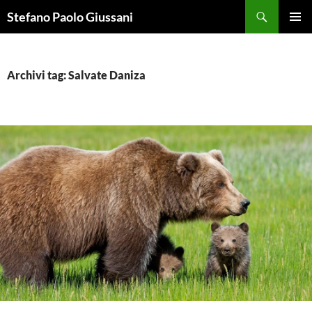
Vai
Cerca
Stefano Paolo Giussani
al
MENU
contenuto
PRINCI
Archivi tag: Salvate Daniza