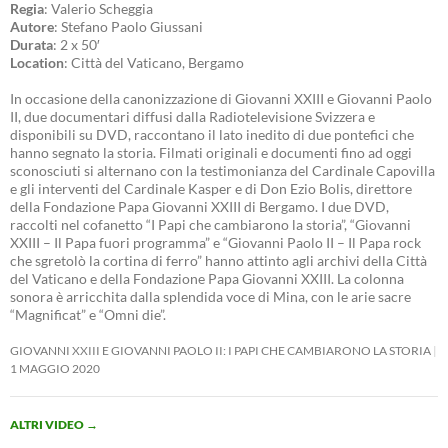
Regia
: Valerio Scheggia
Autore
: Stefano Paolo Giussani
Durata
: 2 x 50′
Location
: Città del Vaticano, Bergamo
In occasione della canonizzazione di Giovanni XXIII e Giovanni Paolo
II, due documentari diffusi dalla Radiotelevisione Svizzera e
disponibili su DVD, raccontano il lato inedito di due pontefici che
hanno segnato la storia. Filmati originali e documenti fino ad oggi
sconosciuti si alternano con la testimonianza del Cardinale Capovilla
e gli interventi del Cardinale Kasper e di Don Ezio Bolis, direttore
della Fondazione Papa Giovanni XXIII di Bergamo. I due DVD,
raccolti nel cofanetto “I Papi che cambiarono la storia”, “Giovanni
XXIII – Il Papa fuori programma” e “Giovanni Paolo II – Il Papa rock
che sgretolò la cortina di ferro” hanno attinto agli archivi della Città
del Vaticano e della Fondazione Papa Giovanni XXIII. La colonna
sonora è arricchita dalla splendida voce di Mina, con le arie sacre
“Magnificat” e “Omni die”.
GIOVANNI XXIII E GIOVANNI PAOLO II: I PAPI CHE CAMBIARONO LA STORIA
1 MAGGIO 2020
ALTRI VIDEO
→