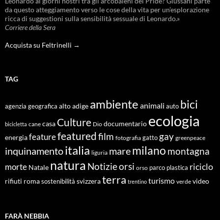
Leonardo ai giorni nostri tra gli arcobaleni del Pride? Giussani parte
da questo atteggiamento verso le cose della vita per un’esplorazione
ricca di suggestioni sulla sensibilità sessuale di Leonardo.»
Corriere della Sera
Acquista su Feltrinelli →
TAG
ambiente
bici
animali
alto adige
agenzia geografica
auto
ecologia
Culture
documentario
casa
cane
Dio
bicicletta
featured
film
gay
feature
energia
fotografia
gatto
greenpeace
italia
milano
inquinamento
mare
montagna
liguria
natura
Notizie
orsi
riciclo
morte
Natale
orso
parco
plastica
terra
turismo
roma
svizzera
video
rifiuti
sostenibilità
verde
trentino
FARÀ NEBBIA