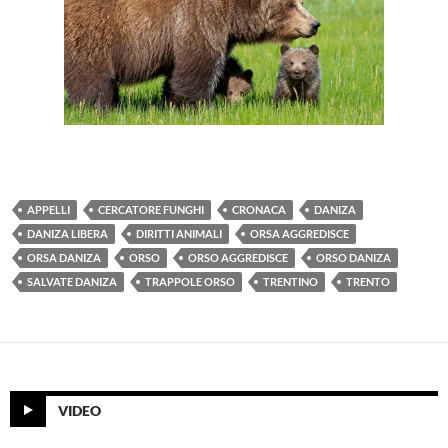
APPELLI
CERCATORE FUNGHI
CRONACA
DANIZA
DANIZA LIBERA
DIRITTI ANIMALI
ORSA AGGREDISCE
ORSA DANIZA
ORSO
ORSO AGGREDISCE
ORSO DANIZA
SALVATE DANIZA
TRAPPOLE ORSO
TRENTINO
TRENTO
VIDEO