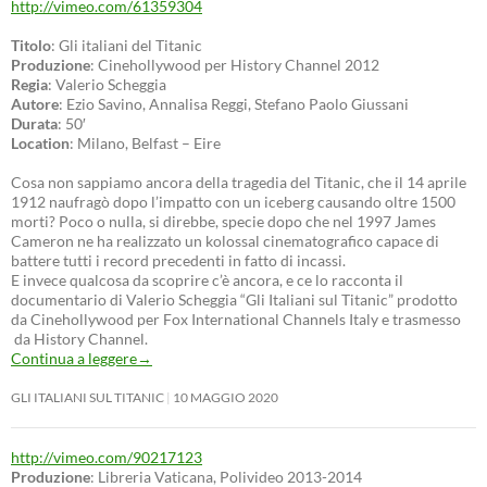
http://vimeo.com/61359304
Titolo
: Gli italiani del Titanic
Produzione
: Cinehollywood per History Channel 2012
Regia
: Valerio Scheggia
Autore
: Ezio Savino, Annalisa Reggi, Stefano Paolo Giussani
Durata
: 50′
Location
: Milano, Belfast – Eire
Cosa non sappiamo ancora della tragedia del Titanic, che il 14 aprile
1912 naufragò dopo l’impatto con un iceberg causando oltre 1500
morti? Poco o nulla, si direbbe, specie dopo che nel 1997 James
Cameron ne ha realizzato un kolossal cinematografico capace di
battere tutti i record precedenti in fatto di incassi.
E invece qualcosa da scoprire c’è ancora, e ce lo racconta il
documentario di Valerio Scheggia “Gli Italiani sul Titanic” prodotto
da Cinehollywood per Fox International Channels Italy e trasmesso
da History Channel.
Continua a leggere
→
GLI ITALIANI SUL TITANIC
10 MAGGIO 2020
http://vimeo.com/90217123
Produzione
: Libreria Vaticana, Polivideo 2013-2014