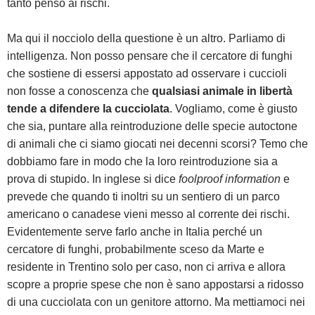
tanto penso ai rischi.
Ma qui il nocciolo della questione è un altro. Parliamo di
intelligenza. Non posso pensare che il cercatore di funghi
che sostiene di essersi appostato ad osservare i cuccioli
non fosse a conoscenza che
qualsiasi animale in libertà
tende a difendere la cucciolata
. Vogliamo, come è giusto
che sia, puntare alla reintroduzione delle specie autoctone
di animali che ci siamo giocati nei decenni scorsi? Temo che
dobbiamo fare in modo che la loro reintroduzione sia a
prova di stupido. In inglese si dice
foolproof information
e
prevede che quando ti inoltri su un sentiero di un parco
americano o canadese vieni messo al corrente dei rischi.
Evidentemente serve farlo anche in Italia perché un
cercatore di funghi, probabilmente sceso da Marte e
residente in Trentino solo per caso, non ci arriva e allora
scopre a proprie spese che non è sano appostarsi a ridosso
di una cucciolata con un genitore attorno. Ma mettiamoci nei