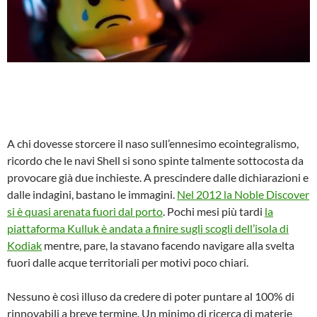
A chi dovesse storcere il naso sull’ennesimo ecointegralismo,
ricordo che le navi Shell si sono spinte talmente sottocosta da
provocare già due inchieste. A prescindere dalle dichiarazioni e
dalle indagini, bastano le immagini.
Nel 2012 la Noble Discover
si è quasi arenata fuori dal porto
. Pochi mesi più tardi
la
piattaforma Kulluk è andata a finire sugli scogli dell’isola di
Kodiak
mentre, pare, la stavano facendo navigare alla svelta
fuori dalle acque territoriali per motivi poco chiari.
Nessuno è così illuso da credere di poter puntare al 100% di
rinnovabili a breve termine. Un minimo di ricerca di materie