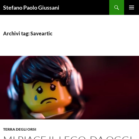
Vai
Cerca
Stefano Paolo Giussani
al
MENU
contenuto
PRINCI
Archivi tag: Saveartic
TERRA DEGLI ORSI