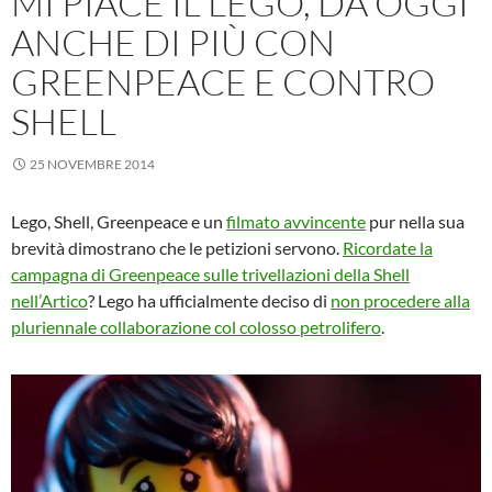
MI PIACE IL LEGO, DA OGGI
ANCHE DI PIÙ CON
GREENPEACE E CONTRO
SHELL
25 NOVEMBRE 2014
Lego, Shell, Greenpeace e un
filmato avvincente
pur nella sua
brevità dimostrano che le petizioni servono.
Ricordate la
campagna di Greenpeace sulle trivellazioni della Shell
nell’Artico
? Lego ha ufficialmente deciso di
non procedere alla
pl
uriennale collaborazione col colosso petrolifero
.