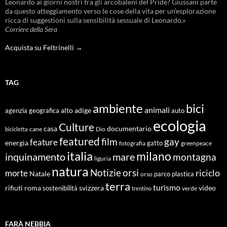
Leonardo ai giorni nostri tra gli arcobaleni del Pride? Giussani parte
da questo atteggiamento verso le cose della vita per un’esplorazione
ricca di suggestioni sulla sensibilità sessuale di Leonardo.»
Corriere della Sera
Acquista su Feltrinelli →
TAG
ambiente
bici
animali
alto adige
agenzia geografica
auto
ecologia
Culture
documentario
casa
cane
Dio
bicicletta
featured
film
gay
feature
energia
fotografia
gatto
greenpeace
italia
milano
inquinamento
mare
montagna
liguria
natura
Notizie
orsi
riciclo
morte
Natale
orso
parco
plastica
terra
turismo
roma
svizzera
video
rifiuti
sostenibilità
verde
trentino
FARÀ NEBBIA