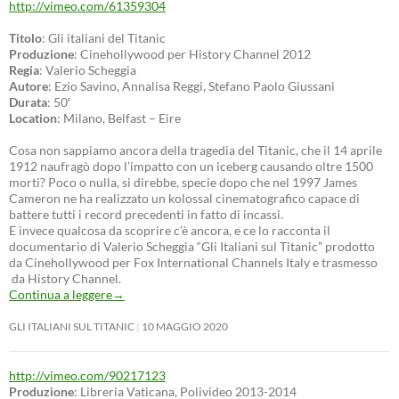
http://vimeo.com/61359304
Titolo
: Gli italiani del Titanic
Produzione
: Cinehollywood per History Channel 2012
Regia
: Valerio Scheggia
Autore
: Ezio Savino, Annalisa Reggi, Stefano Paolo Giussani
Durata
: 50′
Location
: Milano, Belfast – Eire
Cosa non sappiamo ancora della tragedia del Titanic, che il 14 aprile
1912 naufragò dopo l’impatto con un iceberg causando oltre 1500
morti? Poco o nulla, si direbbe, specie dopo che nel 1997 James
Cameron ne ha realizzato un kolossal cinematografico capace di
battere tutti i record precedenti in fatto di incassi.
E invece qualcosa da scoprire c’è ancora, e ce lo racconta il
documentario di Valerio Scheggia “Gli Italiani sul Titanic” prodotto
da Cinehollywood per Fox International Channels Italy e trasmesso
da History Channel.
Continua a leggere
→
GLI ITALIANI SUL TITANIC
10 MAGGIO 2020
http://vimeo.com/90217123
Produzione
: Libreria Vaticana, Polivideo 2013-2014