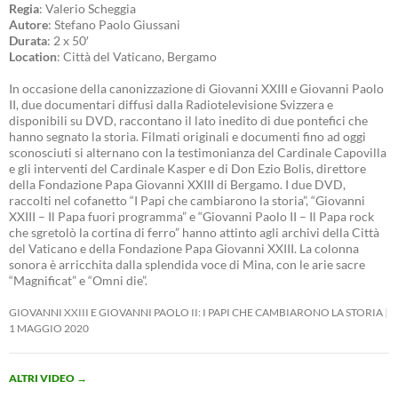
Regia
: Valerio Scheggia
Autore
: Stefano Paolo Giussani
Durata
: 2 x 50′
Location
: Città del Vaticano, Bergamo
In occasione della canonizzazione di Giovanni XXIII e Giovanni Paolo
II, due documentari diffusi dalla Radiotelevisione Svizzera e
disponibili su DVD, raccontano il lato inedito di due pontefici che
hanno segnato la storia. Filmati originali e documenti fino ad oggi
sconosciuti si alternano con la testimonianza del Cardinale Capovilla
e gli interventi del Cardinale Kasper e di Don Ezio Bolis, direttore
della Fondazione Papa Giovanni XXIII di Bergamo. I due DVD,
raccolti nel cofanetto “I Papi che cambiarono la storia”, “Giovanni
XXIII – Il Papa fuori programma” e “Giovanni Paolo II – Il Papa rock
che sgretolò la cortina di ferro” hanno attinto agli archivi della Città
del Vaticano e della Fondazione Papa Giovanni XXIII. La colonna
sonora è arricchita dalla splendida voce di Mina, con le arie sacre
“Magnificat” e “Omni die”.
GIOVANNI XXIII E GIOVANNI PAOLO II: I PAPI CHE CAMBIARONO LA STORIA
1 MAGGIO 2020
ALTRI VIDEO
→