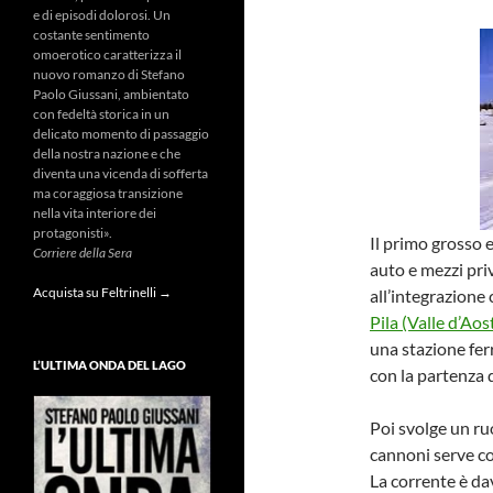
e di episodi dolorosi. Un
costante sentimento
omoerotico caratterizza il
nuovo romanzo di Stefano
Paolo Giussani, ambientato
con fedeltà storica in un
delicato momento di passaggio
della nostra nazione e che
diventa una vicenda di sofferta
ma coraggiosa transizione
nella vita interiore dei
protagonisti».
Il primo grosso e
Corriere della Sera
auto e mezzi pri
Acquista su Feltrinelli →
all’integrazione
Pila (Valle d’Aos
una stazione ferr
L’ULTIMA ONDA DEL LAGO
con la partenza de
Poi svolge un ru
cannoni serve co
La corrente è da