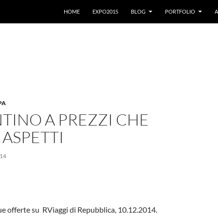
VAI AL CONTENUTO
HOME
EXPO2015
BLOG
PORTFOLIO
A
PA
NTINO A PREZZI CHE
 ASPETTI
14
 sue offerte su RViaggi di Repubblica, 10.12.2014.