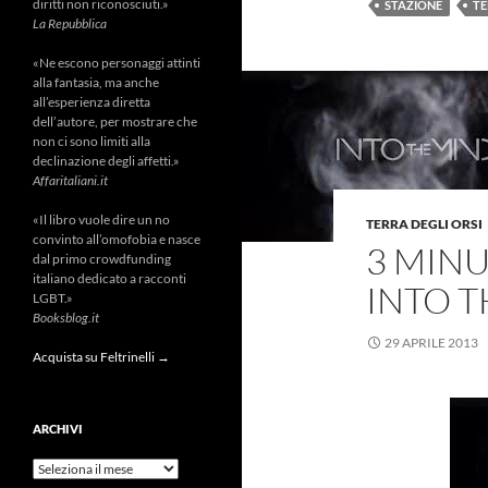
diritti non riconosciuti.»
STAZIONE
TE
La Repubblica
«Ne escono personaggi attinti
alla fantasia, ma anche
all’esperienza diretta
dell’autore, per mostrare che
non ci sono limiti alla
declinazione degli affetti.»
Affaritaliani.it
«Il libro vuole dire un no
TERRA DEGLI ORSI
convinto all’omofobia e nasce
3 MINU
dal primo crowdfunding
italiano dedicato a racconti
INTO 
LGBT.»
Booksblog.it
29 APRILE 2013
Acquista su Feltrinelli →
ARCHIVI
Archivi