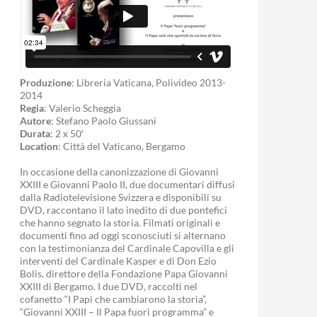
Produzione
: Libreria Vaticana, Polivideo 2013-
2014
Regia
: Valerio Scheggia
Autore
: Stefano Paolo Giussani
Durata
: 2 x 50′
Location
: Città del Vaticano, Bergamo
In occasione della canonizzazione di Giovanni
XXIII e Giovanni Paolo II, due documentari diffusi
dalla Radiotelevisione Svizzera e disponibili su
DVD, raccontano il lato inedito di due pontefici
che hanno segnato la storia. Filmati originali e
documenti fino ad oggi sconosciuti si alternano
con la testimonianza del Cardinale Capovilla e gli
interventi del Cardinale Kasper e di Don Ezio
Bolis, direttore della Fondazione Papa Giovanni
XXIII di Bergamo. I due DVD, raccolti nel
cofanetto “I Papi che cambiarono la storia”,
“Giovanni XXIII – Il Papa fuori programma” e