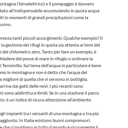
montagna l’idroelettrico) e il pompaggio è davvero
itato all’indispensabile accumulando in quota acqua
iti in momenti di grandi precipitazioni come la
tunno.
ferenza tanti piccoli accorgimenti. Qualche esempio? Il
la gestione dei rifugi in quota sia attenta ai temi del
ti e del chilometro zero. Tanto per fare un esempio, è
iedere del pesce di mare in rifugio o ordinare la
 Terminillo. Sul tema dell’acqua in particolare è bene
amo in montagna e non è detto che l’acqua del
 migliore di quella che vi servono in bottiglia.
rriva dai gatti delle nevi. I più recenti sono
uni sono addirittura ibridi. Se in una stazione il parco
o, è un indice di sicura attenzione all’ambiente.
gli impianti tra i versanti di una montagna o tra più
e aggiunto. In Italia esistono buoni comprensori.
e che ci invidiano in tutto il mondo è sicuramente il