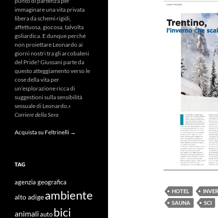
punto di partenza per
immaginare una vita privata
libera da schemi rigidi,
affettuosa, giocosa, talvolta
goliardica. E dunque perché
non proiettare Leonardo ai
giorni nostri tra gli arcobaleni
del Pride? Giussani parte da
questo atteggiamento verso le
cose della vita per
un’esplorazione ricca di
suggestioni sulla sensibilità
sessuale di Leonardo.»
Corriere della Sera
Acquista su Feltrinelli →
TAG
agenzia geografica
HOTEL
INVE
ambiente
alto adige
SAUNA
SCI
bici
animali
auto