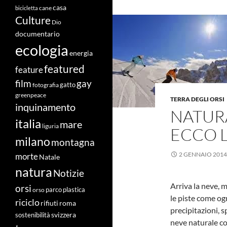
casa
cane
bicicletta
Culture
Dio
documentario
ecologia
energia
featured
feature
film
gay
fotografia
gatto
greenpeace
TERRA DEGLI ORSI
inquinamento
NATUR
italia
mare
liguria
ECCO 
milano
montagna
2 GENNAIO 2014
morte
Natale
natura
Notizie
Arriva la neve, 
orsi
orso
parco
plastica
le piste come og
riciclo
roma
rifiuti
precipitazioni, 
svizzera
sostenibilità
neve naturale co