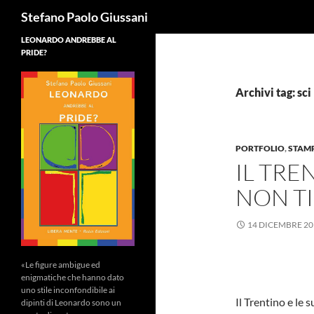
Cerca
Stefano Paolo Giussani
LEONARDO ANDREBBE AL
PRIDE?
Archivi tag: sci
PORTFOLIO
,
STAM
IL TRE
NON TI
14 DICEMBRE 20
«Le figure ambigue ed
enigmatiche che hanno dato
uno stile inconfondibile ai
Il Trentino e le
dipinti di Leonardo sono un