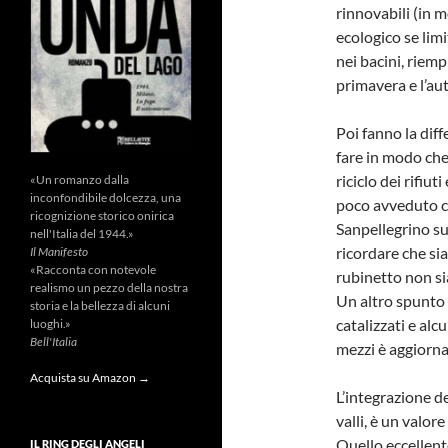
rinnovabili (in 
ecologico se lim
nei bacini, riemp
primavera e l’au
Poi fanno la dif
fare in modo che 
riciclo dei rifiu
«Un romanzo dalla
inconfondibile dolcezza, una
poco avveduto ch
ricognizione storico onirica
Sanpellegrino sul
nell'Italia del 1944.»
ricordare che si
Il Manifesto
«Racconta con notevole
rubinetto non sia
realismo un pezzo della nostra
Un altro spunto a
storia e la bellezza di alcuni
catalizzati e alc
luoghi.»
Bell'Italia
mezzi è aggiornat
Acquista su Amazon →
L’integrazione de
valli, è un valor
Quello eccellent
IL RING DEGLI ANGELI