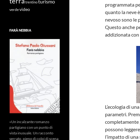
terra
turismo
trentino
programmata perc
video
verde
quanto la neve è
nevoso sono le p
Questo anche per
FARÀ NEBBIA
addizionata con 
L’ecologia di una
parametri. Prem
completamente g
«Un incalzante romanzo
partigiano con un punto di
possono leggere 
vista inusuale. Un racconto
l’impatto di una 
serrato, pieno di colpi di scena