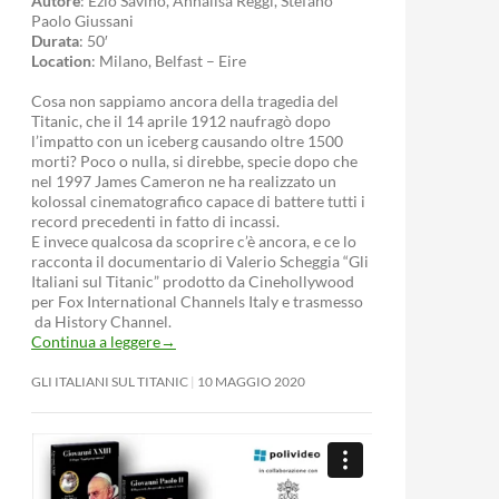
Autore
: Ezio Savino, Annalisa Reggi, Stefano
Paolo Giussani
Durata
: 50′
Location
: Milano, Belfast – Eire
Cosa non sappiamo ancora della tragedia del
Titanic, che il 14 aprile 1912 naufragò dopo
l’impatto con un iceberg causando oltre 1500
morti? Poco o nulla, si direbbe, specie dopo che
nel 1997 James Cameron ne ha realizzato un
kolossal cinematografico capace di battere tutti i
record precedenti in fatto di incassi.
E invece qualcosa da scoprire c’è ancora, e ce lo
racconta il documentario di Valerio Scheggia “Gli
Italiani sul Titanic” prodotto da Cinehollywood
per Fox International Channels Italy e trasmesso
da History Channel.
Continua a leggere
→
GLI ITALIANI SUL TITANIC
10 MAGGIO 2020