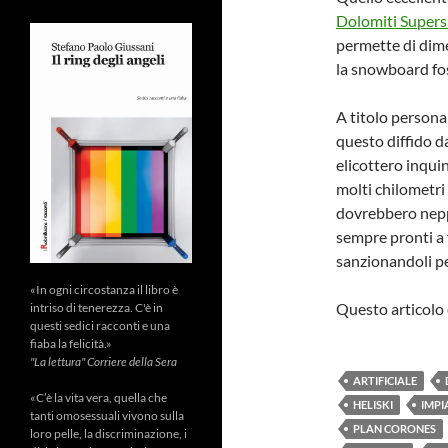
Dolomiti Supers
permette di dime
la snowboard fos
A titolo personal
questo diffido d
elicottero inqui
molti chilometri 
dovrebbero neppur
sempre pronti a f
sanzionandoli p
«In ogni circostanza il libro è
Questo articolo 
intriso di tenerezza. C'è in
questi sedici racconti e una
fiaba la felicità.»
"La lettura" Corriere della Sera
ARTIFICIALE
«C’è la vita vera, quella che
HELISKI
IMPI
tanti omosessuali vivono sulla
PLAN CORONES
loro pelle, la discriminazione, i