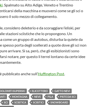
ki
. Spalmato su Alto Adige, Veneto e Trentino
nticarsi della macchina e muoversi come se gli sci o
sero il solo mezzo di collegamento.
e, considero deleterio e da scoraggiare l’eliski, per
alle stazioni sciistiche che lo propongono. Un
na come un gruppo di autobus, disturba la quiete da
e spesso porta degli scellerati a quote dove gli sci non
e arrivare. Si sa, però, che gli esibizionisti sono
arsi notare, per questo li terrei lontano da certe idee
esantemente.
è pubblicato anche sull’
Huffington Post
.
DOLOMITI SUPERSKI
ELICOTTERO
GATTO NEVI
ANTI
MONTAGNA
NEVE
PILA
PISTE DA SCI
SCI
SCIISTICA
SCIISTICI
SNOWBOARD