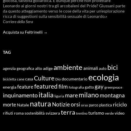
giocosa, talvolta goliardica. E dunque perché non proiettare
Leonardo ai giorni nostri tra gli arcobaleni del Pride? Giussani parte
da questo atteggiamento verso le cose della vita per un’esplorazione
ricca di suggestioni sulla sensibilità sessuale di Leonardo.»
Corriere della Sera
Acquista su Feltrinelli →
TAG
ambiente
bici
animali
alto adige
agenzia geografica
auto
ecologia
Culture
documentario
casa
cane
Dio
bicicletta
featured
film
gay
feature
energia
fotografia
gatto
greenpeace
italia
milano
inquinamento
mare
montagna
liguria
natura
Notizie
orsi
riciclo
morte
Natale
orso
parco
plastica
terra
turismo
roma
svizzera
video
rifiuti
sostenibilità
verde
trentino