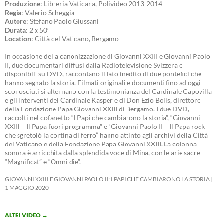
Produzione
: Libreria Vaticana, Polivideo 2013-2014
Regia
: Valerio Scheggia
Autore
: Stefano Paolo Giussani
Durata
: 2 x 50′
Location
: Città del Vaticano, Bergamo
In occasione della canonizzazione di Giovanni XXIII e Giovanni Paolo
II, due documentari diffusi dalla Radiotelevisione Svizzera e
disponibili su DVD, raccontano il lato inedito di due pontefici che
hanno segnato la storia. Filmati originali e documenti fino ad oggi
sconosciuti si alternano con la testimonianza del Cardinale Capovilla
e gli interventi del Cardinale Kasper e di Don Ezio Bolis, direttore
della Fondazione Papa Giovanni XXIII di Bergamo. I due DVD,
raccolti nel cofanetto “I Papi che cambiarono la storia”, “Giovanni
XXIII – Il Papa fuori programma” e “Giovanni Paolo II – Il Papa rock
che sgretolò la cortina di ferro” hanno attinto agli archivi della Città
del Vaticano e della Fondazione Papa Giovanni XXIII. La colonna
sonora è arricchita dalla splendida voce di Mina, con le arie sacre
“Magnificat” e “Omni die”.
GIOVANNI XXIII E GIOVANNI PAOLO II: I PAPI CHE CAMBIARONO LA STORIA
1 MAGGIO 2020
ALTRI VIDEO
→