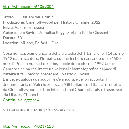
http://vimeo.com/61359304
Titolo
: Gli italiani del Titanic
Produzione
: Cinehollywood per History Channel 2012
Regia
: Valerio Scheggia
Autore
: Ezio Savino, Annalisa Reggi, Stefano Paolo Giussani
Durata
: 50′
Location
: Milano, Belfast – Eire
Cosa non sappiamo ancora della tragedia del Titanic, che il 14 aprile
1912 naufragò dopo l’impatto con un iceberg causando oltre 1500
morti? Poco o nulla, si direbbe, specie dopo che nel 1997 James
Cameron ne ha realizzato un kolossal cinematografico capace di
battere tutti i record precedenti in fatto di incassi.
E invece qualcosa da scoprire c’è ancora, e ce lo racconta il
documentario di Valerio Scheggia “Gli Italiani sul Titanic” prodotto
da Cinehollywood per Fox International Channels Italy e trasmesso
da History Channel.
Continua a leggere
→
GLI ITALIANI SUL TITANIC
10 MAGGIO 2020
http://vimeo.com/90217123