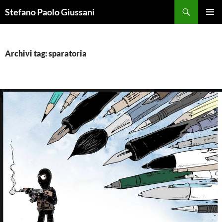
Vai
Cerca
Stefano Paolo Giussani
al
MENU
contenuto
PRINCI
Archivi tag: sparatoria