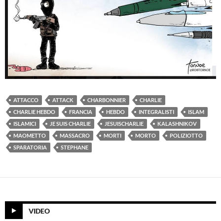
ATTACCO
ATTACK
CHARBONNIER
CHARLIE
CHARLIE HEBDO
FRANCIA
HEBDO
INTEGRALISTI
ISLAM
ISLAMICI
JE SUIS CHARLIE
JESUISCHARLIE
KALASHNIKOV
MAOMETTO
MASSACRO
MORTI
MORTO
POLIZIOTTO
SPARATORIA
STEPHANE
VIDEO