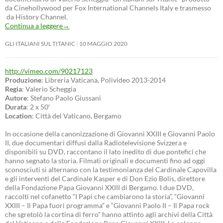
da Cinehollywood per Fox International Channels Italy e trasmesso
da History Channel.
Continua a leggere
→
GLI ITALIANI SUL TITANIC
10 MAGGIO 2020
http://vimeo.com/90217123
Produzione
: Libreria Vaticana, Polivideo 2013-2014
Regia
: Valerio Scheggia
Autore
: Stefano Paolo Giussani
Durata
: 2 x 50′
Location
: Città del Vaticano, Bergamo
In occasione della canonizzazione di Giovanni XXIII e Giovanni Paolo
II, due documentari diffusi dalla Radiotelevisione Svizzera e
disponibili su DVD, raccontano il lato inedito di due pontefici che
hanno segnato la storia. Filmati originali e documenti fino ad oggi
sconosciuti si alternano con la testimonianza del Cardinale Capovilla
e gli interventi del Cardinale Kasper e di Don Ezio Bolis, direttore
della Fondazione Papa Giovanni XXIII di Bergamo. I due DVD,
raccolti nel cofanetto “I Papi che cambiarono la storia”, “Giovanni
XXIII – Il Papa fuori programma” e “Giovanni Paolo II – Il Papa rock
che sgretolò la cortina di ferro” hanno attinto agli archivi della Città