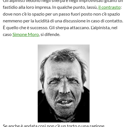
Gli alpinisti vedono negli sherpa e negli improvvisati gitanti un
fastidio alla loro impresa. In qualche punto, lassù,
il contrasto
:
dove non c’è lo spazio per un passo fuori posto non c’è spazio
nemmeno per la lucidità di una discussione in caso di contatto.
È quello che è successo. Gli sherpa attaccano. L’alpinista, nel
caso
Simone Moro
, si difende.
Se anche è andata così non c’è un torto o una ragione.