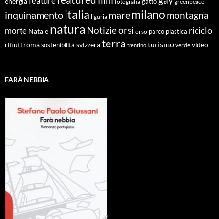
film
gay
feature
energia
fotografia
gatto
greenpeace
italia
milano
inquinamento
mare
montagna
liguria
natura
Notizie
orsi
riciclo
morte
Natale
orso
parco
plastica
terra
turismo
roma
svizzera
video
rifiuti
sostenibilità
verde
trentino
FARÀ NEBBIA