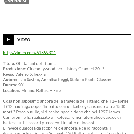
SPEDIZIONE
VIDEO
http://vimeo.com/61359304
Titolo
: Gli italiani del Titanic
Produzione
: Cinehollywood per History Channel 2012
Regia
: Valerio Scheggia
Autore
: Ezio Savino, Annalisa Reggi, Stefano Paolo Giussani
Durata
: 50′
Location
: Milano, Belfast – Eire
Cosa non sappiamo ancora della tragedia del Titanic, che il 14 aprile
1912 naufragò dopo l’impatto con un iceberg causando oltre 1500
morti? Poco o nulla, si direbbe, specie dopo che nel 1997 James
Cameron ne ha realizzato un kolossal cinematografico capace di
battere tutti i record precedenti in fatto di incassi.
E invece qualcosa da scoprire c’è ancora, e ce lo racconta il
documentario di Valerio Scheggia “Gli Italiani sul Titanic” prodotto