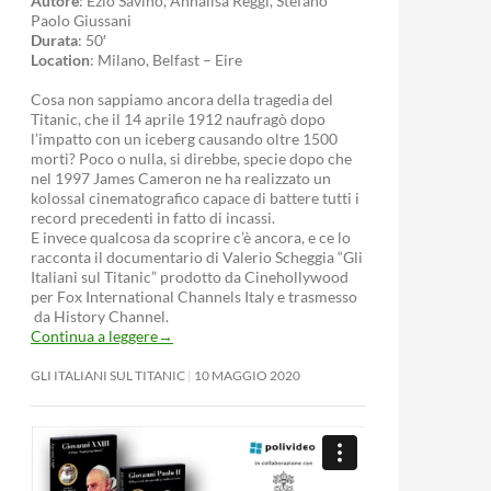
Autore
: Ezio Savino, Annalisa Reggi, Stefano
Paolo Giussani
Durata
: 50′
Location
: Milano, Belfast – Eire
Cosa non sappiamo ancora della tragedia del
Titanic, che il 14 aprile 1912 naufragò dopo
l’impatto con un iceberg causando oltre 1500
morti? Poco o nulla, si direbbe, specie dopo che
nel 1997 James Cameron ne ha realizzato un
kolossal cinematografico capace di battere tutti i
record precedenti in fatto di incassi.
E invece qualcosa da scoprire c’è ancora, e ce lo
racconta il documentario di Valerio Scheggia “Gli
Italiani sul Titanic” prodotto da Cinehollywood
per Fox International Channels Italy e trasmesso
da History Channel.
Continua a leggere
→
GLI ITALIANI SUL TITANIC
10 MAGGIO 2020