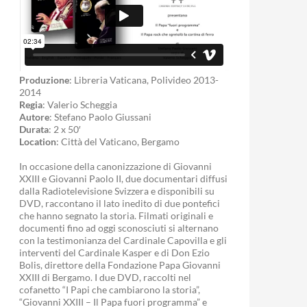
Produzione
: Libreria Vaticana, Polivideo 2013-
2014
Regia
: Valerio Scheggia
Autore
: Stefano Paolo Giussani
Durata
: 2 x 50′
Location
: Città del Vaticano, Bergamo
In occasione della canonizzazione di Giovanni
XXIII e Giovanni Paolo II, due documentari diffusi
dalla Radiotelevisione Svizzera e disponibili su
DVD, raccontano il lato inedito di due pontefici
che hanno segnato la storia. Filmati originali e
documenti fino ad oggi sconosciuti si alternano
con la testimonianza del Cardinale Capovilla e gli
interventi del Cardinale Kasper e di Don Ezio
Bolis, direttore della Fondazione Papa Giovanni
XXIII di Bergamo. I due DVD, raccolti nel
cofanetto “I Papi che cambiarono la storia”,
“Giovanni XXIII – Il Papa fuori programma” e