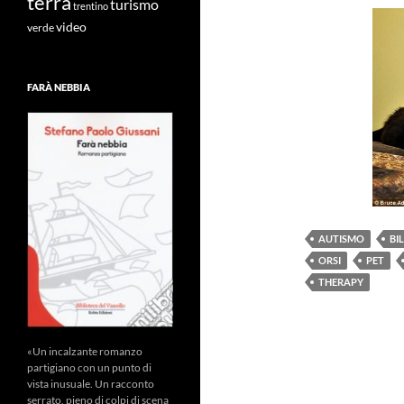
terra
turismo
trentino
video
verde
FARÀ NEBBIA
AUTISMO
BI
ORSI
PET
THERAPY
«Un incalzante romanzo
partigiano con un punto di
vista inusuale. Un racconto
serrato, pieno di colpi di scena