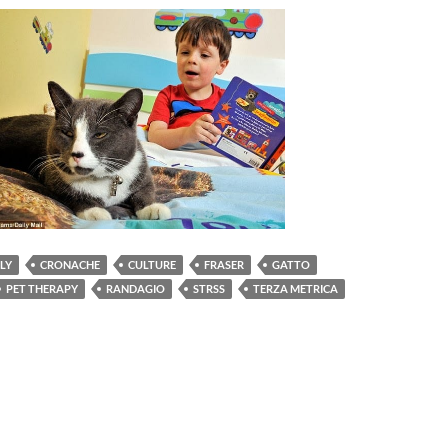
LLY
CRONACHE
CULTURE
FRASER
GATTO
PET THERAPY
RANDAGIO
STRSS
TERZA METRICA