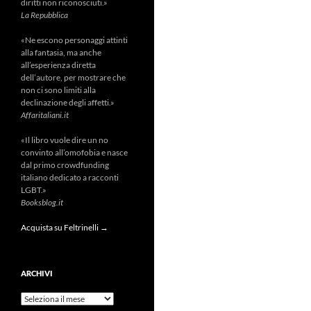
diritti non riconosciuti.»
La Repubblica
«Ne escono personaggi attinti
alla fantasia, ma anche
all’esperienza diretta
dell’autore, per mostrare che
non ci sono limiti alla
declinazione degli affetti.»
Affaritaliani.it
«Il libro vuole dire un no
convinto all’omofobia e nasce
dal primo crowdfunding
italiano dedicato a racconti
LGBT.»
Booksblog.it
Acquista su Feltrinelli →
ARCHIVI
Archivi