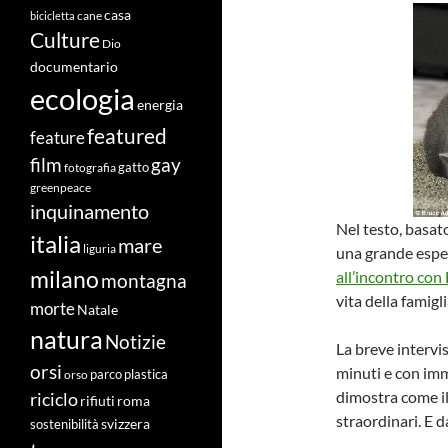
casa
cane
bicicletta
Culture
Dio
documentario
ecologia
energia
featured
feature
film
gay
fotografia
gatto
greenpeace
inquinamento
Nel testo, basato
italia
mare
liguria
una grande esper
milano
all’incontro con 
montagna
vita della famigli
morte
Natale
natura
Notizie
La breve intervi
orsi
minuti e con imm
orso
parco
plastica
dimostra come il
riciclo
roma
rifiuti
straordinari. E 
svizzera
sostenibilità