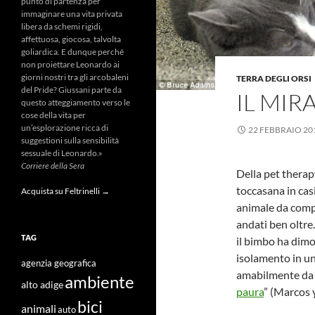
punto di partenza per
immaginare una vita privata
libera da schemi rigidi,
affettuosa, giocosa, talvolta
goliardica. E dunque perché
non proiettare Leonardo ai
giorni nostri tra gli arcobaleni
TERRA DEGLI ORSI
del Pride? Giussani parte da
IL MI
questo atteggiamento verso le
cose della vita per
un’esplorazione ricca di
22 FEBBRAIO 20
suggestioni sulla sensibilità
sessuale di Leonardo.»
Corriere della Sera
Della pet thera
toccasana in casi
Acquista su Feltrinelli →
animale da compa
andati ben oltre
TAG
il bimbo ha dimo
isolamento in u
agenzia geografica
amabilmente da F
ambiente
alto adige
paura
” (Marcos 
bici
animali
auto