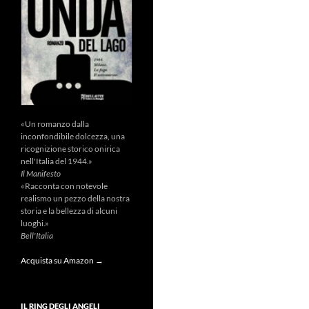
«Un romanzo dalla
inconfondibile dolcezza, una
ricognizione storico onirica
nell'Italia del 1944.»
Il Manifesto
«Racconta con notevole
realismo un pezzo della nostra
storia e la bellezza di alcuni
luoghi.»
Bell'Italia
Acquista su Amazon →
IL RING DEGLI ANGELI