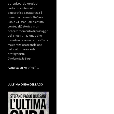
e di episodi dolorosi. Un
costante sentimento
omoerotico caratterizza il
nuovo romanzo di Stefano
Paolo Giussani, ambientato
con fedeltà storica in un
delicato momento di passaggio
della nostra nazione e che
diventa una vicenda di sofferta
ma coraggiosa transizione
nella vita interiore dei
protagonisti».
Corriere della Sera
Acquista su Feltrinelli →
L’ULTIMA ONDA DEL LAGO