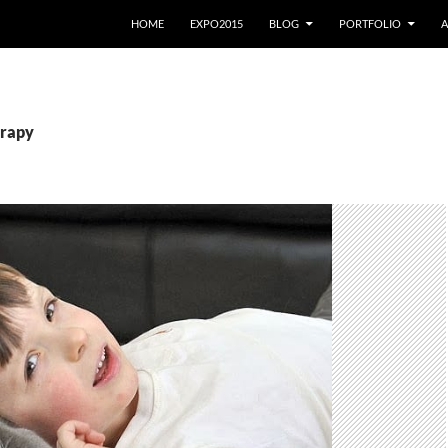
VAI AL CONTENUTO
HOME
EXPO2015
BLOG
PORTFOLIO
A
erapy