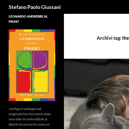
Cerca
Stefano Paolo Giussani
LEONARDO ANDREBBE AL
PRIDE?
Archivi tag: th
«Le figure ambigue ed
enigmatiche che hanno dato
uno stile inconfondibile ai
dipinti di Leonardo sono un