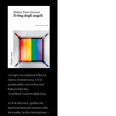
«In ogni circostanza il libro è
intriso di tenerezza. C'è in
questi sedici racconti e una
fiaba la felicità.»
"La lettura" Corriere della Sera
«C’è la vita vera, quella che
tanti omosessuali vivono sulla
loro pelle, la discriminazione, i