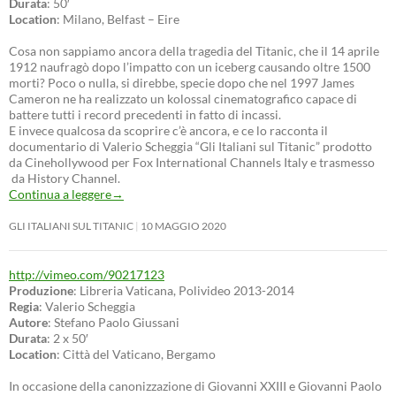
Durata
: 50′
Location
: Milano, Belfast – Eire
Cosa non sappiamo ancora della tragedia del Titanic, che il 14 aprile
1912 naufragò dopo l’impatto con un iceberg causando oltre 1500
morti? Poco o nulla, si direbbe, specie dopo che nel 1997 James
Cameron ne ha realizzato un kolossal cinematografico capace di
battere tutti i record precedenti in fatto di incassi.
E invece qualcosa da scoprire c’è ancora, e ce lo racconta il
documentario di Valerio Scheggia “Gli Italiani sul Titanic” prodotto
da Cinehollywood per Fox International Channels Italy e trasmesso
da History Channel.
Continua a leggere
→
GLI ITALIANI SUL TITANIC
10 MAGGIO 2020
http://vimeo.com/90217123
Produzione
: Libreria Vaticana, Polivideo 2013-2014
Regia
: Valerio Scheggia
Autore
: Stefano Paolo Giussani
Durata
: 2 x 50′
Location
: Città del Vaticano, Bergamo
In occasione della canonizzazione di Giovanni XXIII e Giovanni Paolo