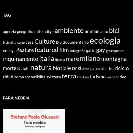
TAG
ambiente
bici
animali
alto adige
agenzia geografica
auto
ecologia
Culture
documentario
casa
cane
Dio
bicicletta
featured
film
gay
feature
energia
fotografia
gatto
greenpeace
italia
milano
inquinamento
mare
montagna
liguria
natura
Notizie
orsi
riciclo
morte
Natale
orso
parco
plastica
terra
turismo
roma
svizzera
video
rifiuti
sostenibilità
verde
trentino
FARÀ NEBBIA