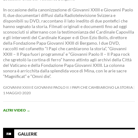
In occasione della canonizzazione di Giovanni XXIII e Giovanni Paolo
II, due documentari diffusi dalla Radiotelevisione Svizzera e
disponibili su DVD, raccontano il lato inedito di due pontefici che
hanno segnato la storia. Filmati originali e documenti fino ad oggi
sconosciuti si alternano con la testimonianza del Cardinale Capovilla
e gli interventi del Cardinale Kasper e di Don Ezio Bolis, direttore
della Fondazione Papa Giovanni XXIII di Bergamo. I due DVD,
raccolti nel cofanetto “I Papi che cambiarono la storia”, “Giovanni
XXIII – Il Papa fuori programma” e “Giovanni Paolo II – Il Papa rock
che sgretolò la cortina di ferro” hanno attinto agli archivi della Città
del Vaticano e della Fondazione Papa Giovanni XXIII. La colonna
sonora è arricchita dalla splendida voce di Mina, con le arie sacre
“Magnificat” e “Omni die”.
GIOVANNI XXIII E GIOVANNI PAOLO II: I PAPI CHE CAMBIARONO LA STORIA
1 MAGGIO 2020
ALTRI VIDEO
→
GALLERIE