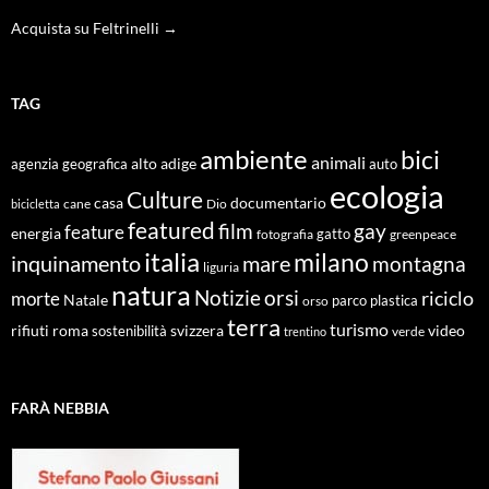
Acquista su Feltrinelli →
TAG
ambiente
bici
animali
alto adige
agenzia geografica
auto
ecologia
Culture
documentario
casa
cane
Dio
bicicletta
featured
film
gay
feature
energia
fotografia
gatto
greenpeace
italia
milano
inquinamento
mare
montagna
liguria
natura
Notizie
orsi
riciclo
morte
Natale
orso
parco
plastica
terra
turismo
roma
svizzera
video
rifiuti
sostenibilità
verde
trentino
FARÀ NEBBIA