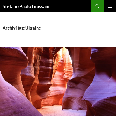
Vai
Cerca
Stefano Paolo Giussani
al
MENU
contenuto
PRINCI
Archivi tag: Ukraine