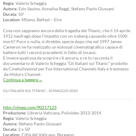
Regia
: Valerio Scheggia
Autore
: Ezio Savino, Annalisa Reggi, Stefano Paolo Giussani
Durata
: 50′
Location
: Milano, Belfast – Eire
Cosa non sappiamo ancora della tragedia del Titanic, che il 14 aprile
1912 naufragò dopo l’impatto con un iceberg causando oltre 1500
morti? Poco o nulla, si direbbe, specie dopo che nel 1997 James
Cameron ne ha realizzato un kolossal cinematografico capace di
battere tutti i record precedenti in fatto di incassi.
E invece qualcosa da scoprire c’è ancora, e ce lo racconta il
documentario di Valerio Scheggia “Gli Italiani sul Titanic” prodotto
da Cinehollywood per Fox International Channels Italy e trasmesso
da History Channel.
Continua a leggere
→
GLI ITALIANI SUL TITANIC
10 MAGGIO 2020
http://vimeo.com/90217123
Produzione
: Libreria Vaticana, Polivideo 2013-2014
Regia
: Valerio Scheggia
Autore
: Stefano Paolo Giussani
Durata
: 2 x 50′
Location
: Città del Vaticano, Bergamo