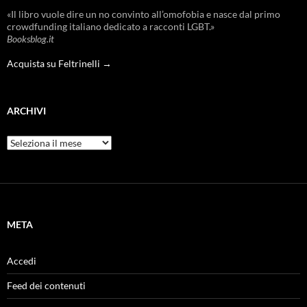
«Il libro vuole dire un no convinto all’omofobia e nasce dal primo
crowdfunding italiano dedicato a racconti LGBT.»
Booksblog.it
Acquista su Feltrinelli →
ARCHIVI
Archivi
META
Accedi
Feed dei contenuti