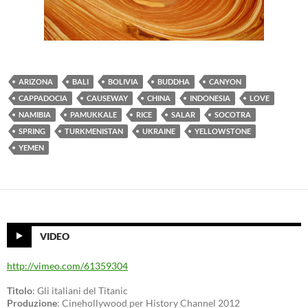
ARIZONA
BALI
BOLIVIA
BUDDHA
CANYON
CAPPADOCIA
CAUSEWAY
CHINA
INDONESIA
LOVE
NAMIBIA
PAMUKKALE
RICE
SALAR
SOCOTRA
SPRING
TURKMENISTAN
UKRAINE
YELLOWSTONE
YEMEN
VIDEO
http://vimeo.com/61359304
Titolo
: Gli italiani del Titanic
Produzione
: Cinehollywood per History Channel 2012