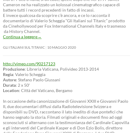
Cameron ne ha realizzato un kolossal cinematografico capace di
battere tutti i record precedenti in fatto di incassi.
E invece qualcosa da scoprire c’è ancora, e ce lo racconta il
documentario di Valerio Scheggia “Gli Italiani sul Titanic” prodotto
da Cinehollywood per Fox International Channels Italy e trasmesso
da History Channel.
Continua a leggere
→
GLI ITALIANI SUL TITANIC
10 MAGGIO 2020
http://vimeo.com/90217123
Produzione
: Libreria Vaticana, Polivideo 2013-2014
Regia
: Valerio Scheggia
Autore
: Stefano Paolo Giussani
Durata
: 2 x 50′
Location
: Città del Vaticano, Bergamo
In occasione della canonizzazione di Giovanni XXIII e Giovanni Paolo
II, due documentari diffusi dalla Radiotelevisione Svizzera e
disponibili su DVD, raccontano il lato inedito di due pontefici che
hanno segnato la storia. Filmati originali e documenti fino ad oggi
sconosciuti si alternano con la testimonianza del Cardinale Capovilla
e gli interventi del Cardinale Kasper e di Don Ezio Bolis, direttore