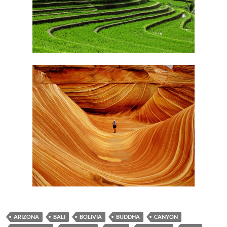
ARIZONA
BALI
BOLIVIA
BUDDHA
CANYON