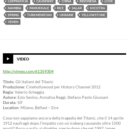
CAPPADOCIA
CAUSEWAY
CHINA
INDONESIA
LOVE
NAMIBIA
PAMUKKALE
RICE
SALAR
SOCOTRA
SPRING
TURKMENISTAN
UKRAINE
YELLOWSTONE
YEMEN
VIDEO
http://vimeo.com/61359304
Titolo
: Gli italiani del Titanic
Produzione
: Cinehollywood per History Channel 2012
Regia
: Valerio Scheggia
Autore
: Ezio Savino, Annalisa Reggi, Stefano Paolo Giussani
Durata
: 50′
Location
: Milano, Belfast – Eire
Cosa non sappiamo ancora della tragedia del Titanic, che il 14 aprile
1912 naufragò dopo l’impatto con un iceberg causando oltre 1500
morti? Poco o nulla, si direbbe, specie dopo che nel 1997 James