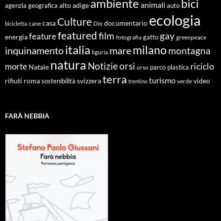
ambiente
bici
animali
alto adige
agenzia geografica
auto
ecologia
Culture
documentario
casa
cane
Dio
bicicletta
featured
film
gay
feature
energia
fotografia
gatto
greenpeace
italia
milano
inquinamento
mare
montagna
liguria
natura
Notizie
orsi
riciclo
morte
Natale
orso
parco
plastica
terra
turismo
roma
svizzera
video
rifiuti
sostenibilità
verde
trentino
FARÀ NEBBIA